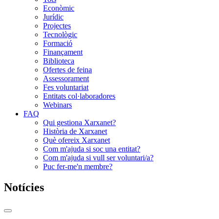
Econòmic
Jurídic
Projectes
Tecnològic
Formació
Finançament
Biblioteca
Ofertes de feina
Assessorament
Fes voluntariat
Entitats col·laboradores
Webinars
FAQ
Qui gestiona Xarxanet?
Història de Xarxanet
Què ofereix Xarxanet
Com m'ajuda si soc una entitat?
Com m'ajuda si vull ser voluntari/a?
Puc fer-me'n membre?
Notícies
Commutador