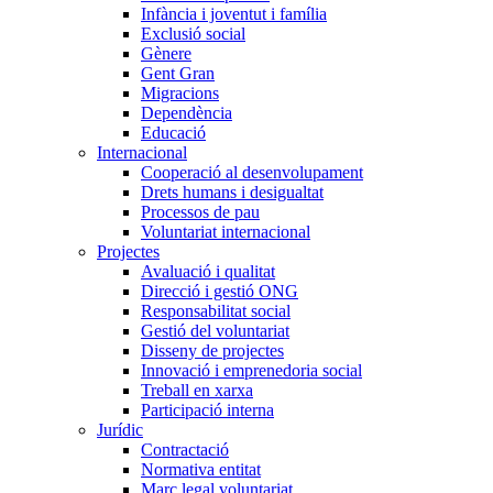
Infància i joventut i família
Exclusió social
Gènere
Gent Gran
Migracions
Dependència
Educació
Internacional
Cooperació al desenvolupament
Drets humans i desigualtat
Processos de pau
Voluntariat internacional
Projectes
Avaluació i qualitat
Direcció i gestió ONG
Responsabilitat social
Gestió del voluntariat
Disseny de projectes
Innovació i emprenedoria social
Treball en xarxa
Participació interna
Jurídic
Contractació
Normativa entitat
Marc legal voluntariat