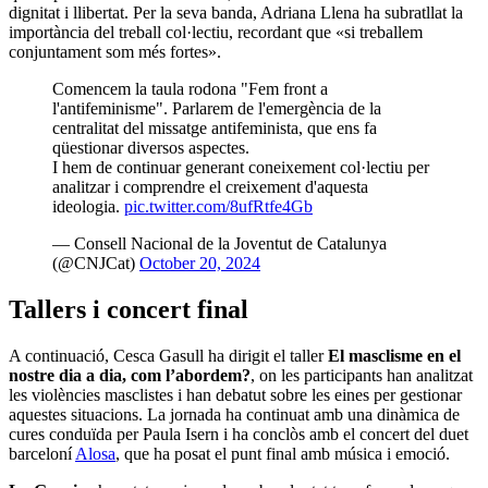
dignitat i llibertat. Per la seva banda, Adriana Llena ha subratllat la
importància del treball col·lectiu, recordant que «si treballem
conjuntament som més fortes».
Comencem la taula rodona "Fem front a
l'antifeminisme". Parlarem de l'emergència de la
centralitat del missatge antifeminista, que ens fa
qüestionar diversos aspectes.
I hem de continuar generant coneixement col·lectiu per
analitzar i comprendre el creixement d'aquesta
ideologia.
pic.twitter.com/8ufRtfe4Gb
— Consell Nacional de la Joventut de Catalunya
(@CNJCat)
October 20, 2024
Tallers i concert final
A continuació, Cesca Gasull ha dirigit el taller
El masclisme en el
nostre dia a dia, com l’abordem?
, on les participants han analitzat
les violències masclistes i han debatut sobre les eines per gestionar
aquestes situacions. La jornada ha continuat amb una dinàmica de
cures conduïda per Paula Isern i ha conclòs amb el concert del duet
barceloní
Alosa
, que ha posat el punt final amb música i emoció.