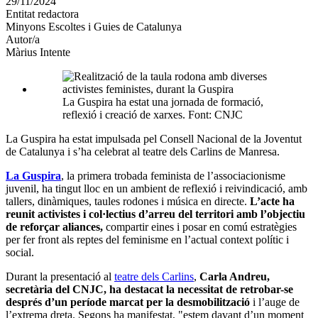
29/11/2024
altres
Entitat redactora
xarxes
Minyons Escoltes i Guies de Catalunya
socials
Autor/a
Màrius Intente
La Guspira ha estat una jornada de formació,
reflexió i creació de xarxes. Font: CNJC
La Guspira ha estat impulsada pel Consell Nacional de la Joventut
de Catalunya i s’ha celebrat al teatre dels Carlins de Manresa.
La Guspira
, la primera trobada feminista de l’associacionisme
juvenil, ha tingut lloc en un ambient de reflexió i reivindicació, amb
tallers, dinàmiques, taules rodones i música en directe.
L’acte ha
reunit activistes i col·lectius d’arreu del territori amb l’objectiu
de reforçar aliances,
compartir eines i posar en comú estratègies
per fer front als reptes del feminisme en l’actual context polític i
social.
Durant la presentació al
teatre dels Carlins
,
Carla Andreu,
secretària del CNJC, ha destacat la necessitat de retrobar-se
després d’un període marcat per la desmobilització
i l’auge de
l’extrema dreta. Segons ha manifestat, "estem davant d’un moment