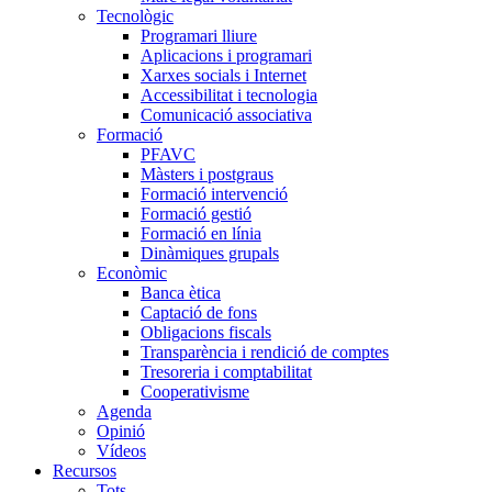
Tecnològic
Programari lliure
Aplicacions i programari
Xarxes socials i Internet
Accessibilitat i tecnologia
Comunicació associativa
Formació
PFAVC
Màsters i postgraus
Formació intervenció
Formació gestió
Formació en línia
Dinàmiques grupals
Econòmic
Banca ètica
Captació de fons
Obligacions fiscals
Transparència i rendició de comptes
Tresoreria i comptabilitat
Cooperativisme
Agenda
Opinió
Vídeos
Recursos
Tots