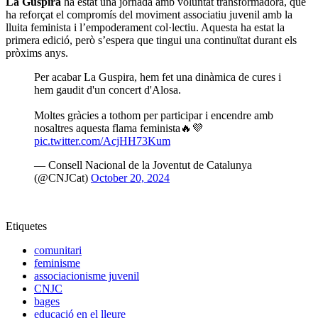
La Guspira
ha estat una jornada amb voluntat transformadora, que
ha reforçat el compromís del moviment associatiu juvenil amb la
lluita feminista i l’empoderament col·lectiu. Aquesta ha estat la
primera edició, però s’espera que tingui una continuïtat durant els
pròxims anys.
Per acabar La Guspira, hem fet una dinàmica de cures i
hem gaudit d'un concert d'Alosa.
Moltes gràcies a tothom per participar i encendre amb
nosaltres aquesta flama feminista🔥💜
pic.twitter.com/AcjHH73Kum
— Consell Nacional de la Joventut de Catalunya
(@CNJCat)
October 20, 2024
Etiquetes
comunitari
feminisme
associacionisme juvenil
CNJC
bages
educació en el lleure