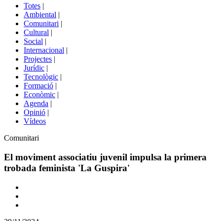
del
Totes
|
menú
Ambiental
|
de
Comunitari
|
portals
Cultural
|
Social
|
Internacional
|
Projectes
|
Jurídic
|
Tecnològic
|
Formació
|
Econòmic
|
Agenda
|
Opinió
|
Vídeos
Àmbit
Comunitari
de
la
El moviment associatiu juvenil impulsa la primera
notícia
trobada feminista 'La Guspira'
Comparteix
Compartir
en