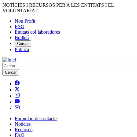
Vés
NOTÍCIES I RECURSOS PER A LES ENTITATS I EL
al
VOLUNTARIAT
contingut
Non Profit
FAQ
Menú
Entitats col·laboradores
del
Butlletí
compte
Cercar
Publica
d'usuari
Cerca
Formulari de contacte
Notícies
Navegació
Recursos
principal
FAQ