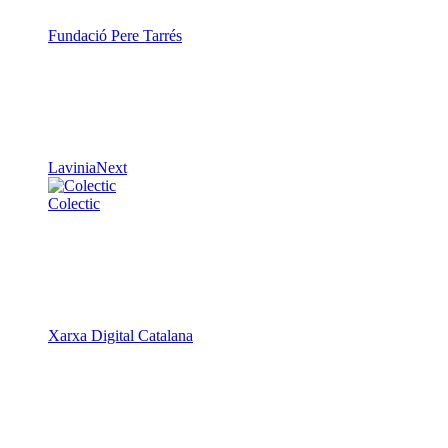
Fundació Pere Tarrés
LaviniaNext
Colectic
Xarxa Digital Catalana