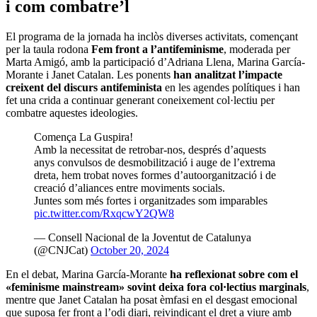
i com combatre’l
El programa de la jornada ha inclòs diverses activitats, començant
per la taula rodona
Fem front a l’antifeminisme
, moderada per
Marta Amigó, amb la participació d’Adriana Llena, Marina García-
Morante i Janet Catalan. Les ponents
han analitzat l’impacte
creixent del discurs antifeminista
en les agendes polítiques i han
fet una crida a continuar generant coneixement col·lectiu per
combatre aquestes ideologies.
Comença La Guspira!
Amb la necessitat de retrobar-nos, després d’aquests
anys convulsos de desmobilització i auge de l’extrema
dreta, hem trobat noves formes d’autoorganització i de
creació d’aliances entre moviments socials.
Juntes som més fortes i organitzades som imparables
pic.twitter.com/RxqcwY2QW8
— Consell Nacional de la Joventut de Catalunya
(@CNJCat)
October 20, 2024
En el debat, Marina García-Morante
ha reflexionat sobre com el
«feminisme mainstream» sovint deixa fora col·lectius marginals
,
mentre que Janet Catalan ha posat èmfasi en el desgast emocional
que suposa fer front a l’odi diari, reivindicant el dret a viure amb