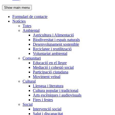
de
Show main menu
l'encapçalament
Formulari de contacte
Notícies
Navegació
Totes
principal
Ambiental
Agricultura i Alimentació
Biodiversitat i espais naturals
Desenvolupament sostenible
Reciclatge i reutilització
Voluntariat ambiental
Comunitari
Educació en el lleure
Mediació i cohesió social
Participació ciutadana
Moviment veïnal
Cultural
Llengua i literatura
Cultura popular i tradicional
Arts escèniques i audiovisuals
Fires i festes
Social
Intervenció social
Salut i discapacitat