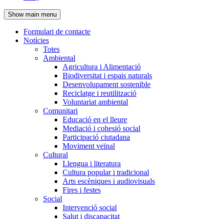
de
Show main menu
l'encapçalament
Formulari de contacte
Notícies
Navegació
Totes
principal
Ambiental
Agricultura i Alimentació
Biodiversitat i espais naturals
Desenvolupament sostenible
Reciclatge i reutilització
Voluntariat ambiental
Comunitari
Educació en el lleure
Mediació i cohesió social
Participació ciutadana
Moviment veïnal
Cultural
Llengua i literatura
Cultura popular i tradicional
Arts escèniques i audiovisuals
Fires i festes
Social
Intervenció social
Salut i discapacitat