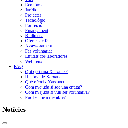
Econòmic
Jurídic
Projectes
Tecnològic
Formació
Finançament
Biblioteca
Ofertes de feina
Assessorament
Fes voluntariat
Entitats col·laboradores
Webinars
FAQ
Qui gestiona Xarxanet?
Història de Xarxanet
Què ofereix Xarxanet
Com m'ajuda si soc una entitat?
Com m'ajuda si vull ser voluntari/a?
Puc fer-me'n membre?
Notícies
Commutador