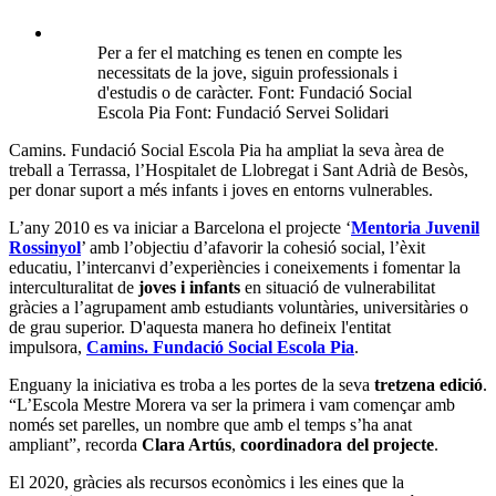
Per a fer el matching es tenen en compte les
necessitats de la jove, siguin professionals i
d'estudis o de caràcter. Font: Fundació Social
Escola Pia Font: Fundació Servei Solidari
Camins. Fundació Social Escola Pia ha ampliat la seva àrea de
treball a Terrassa, l’Hospitalet de Llobregat i Sant Adrià de Besòs,
per donar suport a més infants i joves en entorns vulnerables.
L’any 2010 es va iniciar a Barcelona el projecte ‘
Mentoria Juvenil
Rossinyol
’ amb l’objectiu d’afavorir la cohesió social, l’èxit
educatiu, l’intercanvi d’experiències i coneixements i fomentar la
interculturalitat de
joves i infants
en situació de vulnerabilitat
gràcies a l’agrupament amb estudiants voluntàries, universitàries o
de grau superior. D'aquesta manera ho defineix l'entitat
impulsora,
Camins. Fundació Social Escola Pia
.
Enguany la iniciativa es troba a les portes de la seva
tretzena edició
.
“L’Escola Mestre Morera va ser la primera i vam començar amb
només set parelles, un nombre que amb el temps s’ha anat
ampliant”, recorda
Clara Artús
,
coordinadora del projecte
.
El 2020, gràcies als recursos econòmics i les eines que la