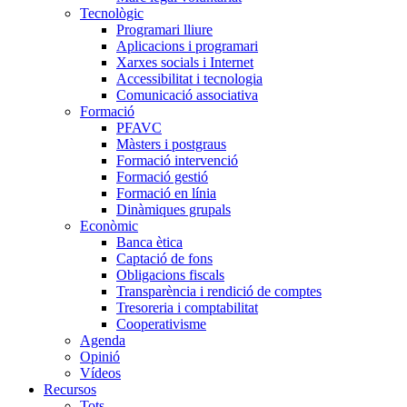
Tecnològic
Programari lliure
Aplicacions i programari
Xarxes socials i Internet
Accessibilitat i tecnologia
Comunicació associativa
Formació
PFAVC
Màsters i postgraus
Formació intervenció
Formació gestió
Formació en línia
Dinàmiques grupals
Econòmic
Banca ètica
Captació de fons
Obligacions fiscals
Transparència i rendició de comptes
Tresoreria i comptabilitat
Cooperativisme
Agenda
Opinió
Vídeos
Recursos
Tots