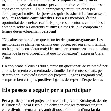
agradaria que formés part del
desenvolupament formatiu
de
manera transversal, no només per a un nombre reduït d’alumnes a
cada centre educatiu. És un aprenentatge mutu, un espai per
acompanyar i motivar les joves a seguir els
estudis
i a formar-se en
habilitats
socials i comunicatives
. Per a les mentores, és una
oportunitat de conèixer
realitats
properes en entorns vulnerables i
aprendre sobre les diferents
cultures
, a més del que comporta en
termes desenvolupament
personal
.
“Nosaltres sempre diem que és un fet de
guanyar-guanyar
. Les
mentorades es plantegen camins que, potser, pel seu entorn familiar,
no haguessin considerat mai; i les mentores connecten amb una altra
realitat de la seva pròpia ciutat que no coneixien”, expressa Clara
Artús.
Un cop acaba el curs es duu a terme un qüestionari de valoració per
a totes les mentores, mentorades, famílies i referents escolars, per
determinar l’evolució i l’estat del projecte. Segons l’organització,
sempre reben crítiques
positives
i ganes de
repetir
l’experiència.
Els passos a seguir per a participar
Per a participar en el projecte de mentoria juvenil Rossinyol, des de
la Fundació Social Escola Pia demanen que les mentores tinguin
entre
divuit i trenta anys
, amb disposició mínima d’una
tarda