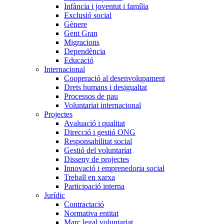
Infància i joventut i família
Exclusió social
Gènere
Gent Gran
Migracions
Dependència
Educació
Internacional
Cooperació al desenvolupament
Drets humans i desigualtat
Processos de pau
Voluntariat internacional
Projectes
Avaluació i qualitat
Direcció i gestió ONG
Responsabilitat social
Gestió del voluntariat
Disseny de projectes
Innovació i emprenedoria social
Treball en xarxa
Participació interna
Jurídic
Contractació
Normativa entitat
Marc legal voluntariat