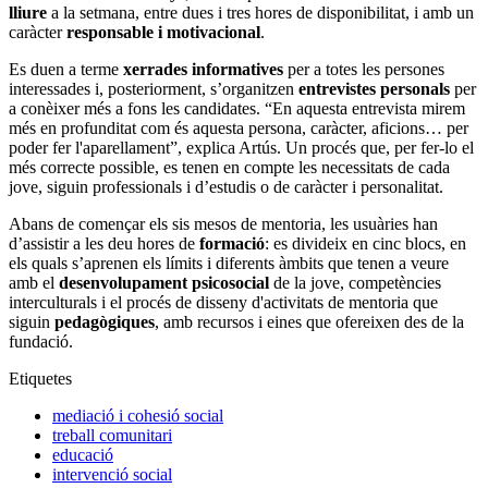
lliure
a la setmana, entre dues i tres hores de disponibilitat, i amb un
caràcter
responsable i motivacional
.
Es duen a terme
xerrades informatives
per a totes les persones
interessades i, posteriorment, s’organitzen
entrevistes personals
per
a conèixer més a fons les candidates. “En aquesta entrevista mirem
més en profunditat com és aquesta persona, caràcter, aficions… per
poder fer l'aparellament”, explica Artús. Un procés que, per fer-lo el
més correcte possible, es tenen en compte les necessitats de cada
jove, siguin professionals i d’estudis o de caràcter i personalitat.
Abans de començar els sis mesos de mentoria, les usuàries han
d’assistir a les deu hores de
formació
: es divideix en cinc blocs, en
els quals s’aprenen els límits i diferents àmbits que tenen a veure
amb el
desenvolupament psicosocial
de la jove, competències
interculturals i el procés de disseny d'activitats de mentoria que
siguin
pedagògiques
, amb recursos i eines que ofereixen des de la
fundació.
Etiquetes
mediació i cohesió social
treball comunitari
educació
intervenció social