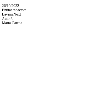
en
26/10/2022
altres
Entitat redactora
xarxes
LaviniaNext
socials
Autor/a
Marta Catena