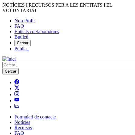
Vés
NOTÍCIES I RECURSOS PER A LES ENTITATS I EL
al
VOLUNTARIAT
contingut
Non Profit
FAQ
Menú
Entitats col·laboradores
del
Butlletí
compte
Cercar
Publica
d'usuari
Cerca
Formulari de contacte
Notícies
Navegació
Recursos
principal
FAQ