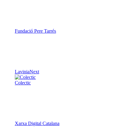
Fundació Pere Tarrés
LaviniaNext
Colectic
Xarxa Digital Catalana