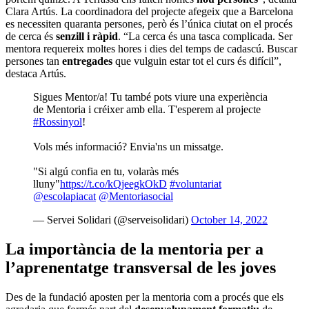
Clara Artús. La coordinadora del projecte afegeix que a Barcelona
es necessiten quaranta persones, però és l’única ciutat on el procés
de cerca és
senzill i ràpid
. “La cerca és una tasca complicada. Ser
mentora requereix moltes hores i dies del temps de cadascú. Buscar
persones tan
entregades
que vulguin estar tot el curs és difícil”,
destaca Artús.
Sigues Mentor/a! Tu també pots viure una experiència
de Mentoria i créixer amb ella. T'esperem al projecte
#Rossinyol
!
Vols més informació? Envia'ns un missatge.
"Si algú confia en tu, volaràs més
lluny"
https://t.co/kQjeegkOkD
#voluntariat
@escolapiacat
@Mentoriasocial
— Servei Solidari (@serveisolidari)
October 14, 2022
La importància de la mentoria per a
l’aprenentatge transversal de les joves
Des de la fundació aposten per la mentoria com a procés que els