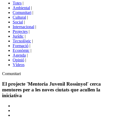
del
Totes
|
menú
Ambiental
|
de
Comunitari
|
portals
Cultural
|
Social
|
Internacional
|
Projectes
|
Jurídic
|
Tecnològic
|
Formació
|
Econòmic
|
Agenda
|
Opinió
|
Vídeos
Àmbit
Comunitari
de
la
El projecte 'Mentoria Juvenil Rossinyol' cerca
notícia
mentores per a les noves ciutats que acullen la
iniciativa
Comparteix
Compartir