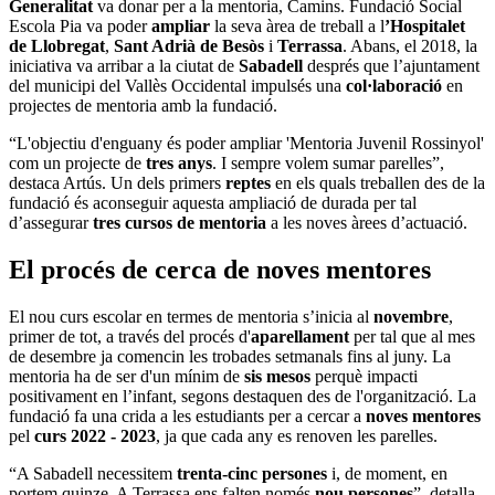
Generalitat
va donar per a la mentoria, Camins. Fundació Social
Escola Pia va poder
ampliar
la seva àrea de treball a l
’Hospitalet
de Llobregat
,
Sant Adrià de Besòs
i
Terrassa
. Abans, el 2018, la
iniciativa va arribar a la ciutat de
Sabadell
després que l’ajuntament
del municipi del Vallès Occidental impulsés una
col·laboració
en
projectes de mentoria amb la fundació.
“L'objectiu d'enguany és poder ampliar 'Mentoria Juvenil Rossinyol'
com un projecte de
tres anys
. I sempre volem sumar parelles”,
destaca Artús. Un dels primers
reptes
en els quals treballen des de la
fundació és aconseguir aquesta ampliació de durada per tal
d’assegurar
tres cursos de mentoria
a les noves àrees d’actuació.
El procés de cerca de noves mentores
El nou curs escolar en termes de mentoria s’inicia al
novembre
,
primer de tot, a través del procés d'
aparellament
per tal que al mes
de desembre ja comencin les trobades setmanals fins al juny. La
mentoria ha de ser d'un mínim de
sis mesos
perquè impacti
positivament en l’infant, segons destaquen des de l'organització. La
fundació fa una crida a les estudiants per a cercar a
noves mentores
pel
curs 2022 - 2023
, ja que cada any es renoven les parelles.
“A Sabadell necessitem
trenta-cinc persones
i, de moment, en
portem quinze. A Terrassa ens falten només
nou persones
”, detalla