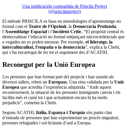
Una publicación compartida de Priscila Project
(@priscilaproject)
El mètode PRISCILA es basa en metodologies d’aprenentatge no
formal com el
Teatre de l’Oprimit
, la
Democràcia Profunda
,
l’
Assemblatge Espacial
i l’
Incident Crític
. “El propòsit central és
democratitzar l’educació no formal mitjançant microcredencials que
a vegades no es poden mesurar. Per exemple,
el lideratge, la
interculturalitat, l’empatia o la democràcia
”, explica la Chebi,
qui s’ha encarregat de fer tot el seguiment des d’ACATHI.
Reconegut per la Unió Europea
Les persones que han format part del projecte i han assistit als
diversos tallers, reben un
Europass
. Una eina validada per la
Unió
Europea
que acredita l’experiència adquirida. “Amb aquest
reconeixement, la situació de les persones immigrants canvia i els
facilita més el camí tot i que actualment encara hi ha molts
prejudicis”, comenta la Chebi.
Segons ACATHI,
Itàlia, Espanya i Turquia
són punts clau
d’entrada de persones que han experimentat un procés migratori,
persones refugiades i sol·licitants d’asil a Europa.