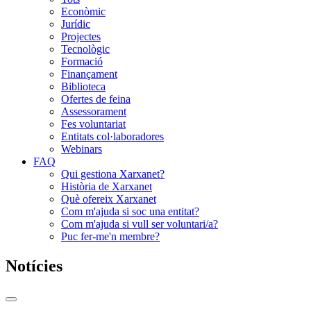
Econòmic
Jurídic
Projectes
Tecnològic
Formació
Finançament
Biblioteca
Ofertes de feina
Assessorament
Fes voluntariat
Entitats col·laboradores
Webinars
FAQ
Qui gestiona Xarxanet?
Història de Xarxanet
Què ofereix Xarxanet
Com m'ajuda si soc una entitat?
Com m'ajuda si vull ser voluntari/a?
Puc fer-me'n membre?
Notícies
Commutador