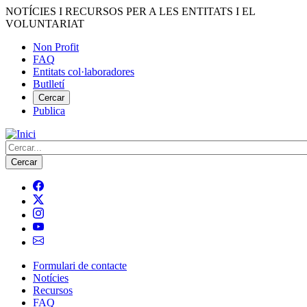
Vés
NOTÍCIES I RECURSOS PER A LES ENTITATS I EL
al
VOLUNTARIAT
contingut
Non Profit
FAQ
Menú
Entitats col·laboradores
del
Butlletí
compte
Cercar
Publica
d'usuari
Cerca
Formulari de contacte
Notícies
Navegació
Recursos
principal
FAQ