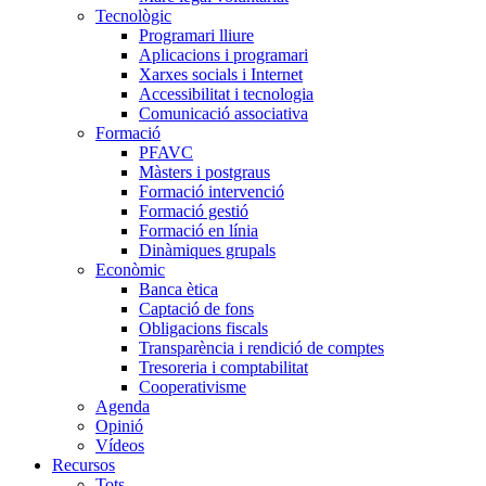
Tecnològic
Programari lliure
Aplicacions i programari
Xarxes socials i Internet
Accessibilitat i tecnologia
Comunicació associativa
Formació
PFAVC
Màsters i postgraus
Formació intervenció
Formació gestió
Formació en línia
Dinàmiques grupals
Econòmic
Banca ètica
Captació de fons
Obligacions fiscals
Transparència i rendició de comptes
Tresoreria i comptabilitat
Cooperativisme
Agenda
Opinió
Vídeos
Recursos
Tots