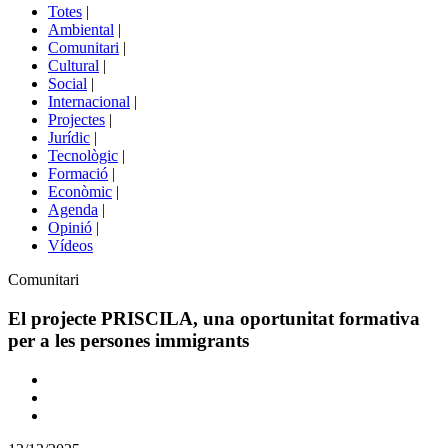
del
Totes
|
menú
Ambiental
|
de
Comunitari
|
portals
Cultural
|
Social
|
Internacional
|
Projectes
|
Jurídic
|
Tecnològic
|
Formació
|
Econòmic
|
Agenda
|
Opinió
|
Vídeos
Àmbit
Comunitari
de
la
El projecte PRISCILA, una oportunitat formativa
notícia
per a les persones immigrants
Comparteix
Compartir
en