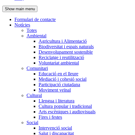
de
Show main menu
l'encapçalament
Formulari de contacte
Notícies
Navegació
Totes
principal
Ambiental
Agricultura i Alimentació
Biodiversitat i espais naturals
Desenvolupament sostenible
Reciclatge i reutilització
Voluntariat ambiental
Comunitari
Educació en el lleure
Mediació i cohesió social
Participació ciutadana
Moviment veïnal
Cultural
Llengua i literatura
Cultura popular i tradicional
Arts escèniques i audiovisuals
Fires i festes
Social
Intervenció social
Salut i discapacitat