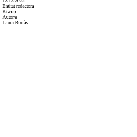
12/12/2025
altres
Entitat redactora
xarxes
Kiwop
socials
Autor/a
Laura Borràs