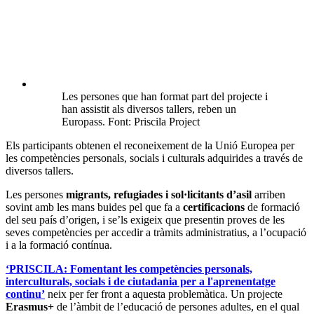
Les persones que han format part del projecte i
han assistit als diversos tallers, reben un
Europass. Font: Priscila Project
Els participants obtenen el reconeixement de la Unió Europea per
les competències personals, socials i culturals adquirides a través de
diversos tallers.
Les persones
migrants, refugiades i sol·licitants d’asil
arriben
sovint amb les mans buides pel que fa a
certificacions
de formació
del seu país d’origen, i se’ls exigeix que presentin proves de les
seves competències per accedir a tràmits administratius, a l’ocupació
i a la formació contínua.
‘PRISCILA: Fomentant les competències personals,
interculturals, socials i de ciutadania per a l'aprenentatge
continu’
neix per fer front a aquesta problemàtica. Un projecte
Erasmus+
de l’àmbit de l’educació de persones adultes, en el qual