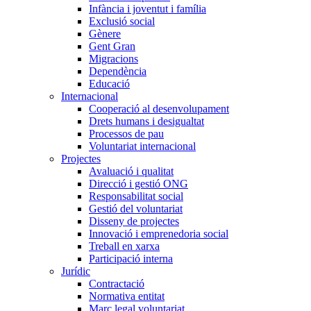
Infància i joventut i família
Exclusió social
Gènere
Gent Gran
Migracions
Dependència
Educació
Internacional
Cooperació al desenvolupament
Drets humans i desigualtat
Processos de pau
Voluntariat internacional
Projectes
Avaluació i qualitat
Direcció i gestió ONG
Responsabilitat social
Gestió del voluntariat
Disseny de projectes
Innovació i emprenedoria social
Treball en xarxa
Participació interna
Jurídic
Contractació
Normativa entitat
Marc legal voluntariat