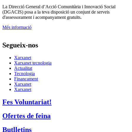
Si vols aconseguir més impacte social, ASSESSORA'T!
La
Direcció General d’Acció Comunitària i Innovació Social
(DGACIS)
posa a la teva disposició un conjunt de serveis
d'assessorament i acompanyament gratuïts.
Més informació
Segueix-nos
Xarxanet
Xarxanet tecnologia
Actualitat
Tecnologia
Finançament
Xarxanet
Xarxanet
Fes Voluntariat!
Ofertes de feina