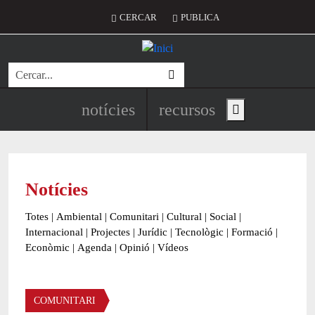
Vés al contingut
Menú del compte d'usuari
CERCAR
PUBLICA
Cerca
Navegació principal de l'encapç
notícies
recursos
Show main menu
Notícies
Totes
|
Ambiental
|
Comunitari
|
Cultural
|
Social
|
Internacional
|
Projectes
|
Jurídic
|
Tecnològic
|
Formació
|
Econòmic
|
Agenda
|
Opinió
|
Vídeos
Àmbit de la notícia
COMUNITARI