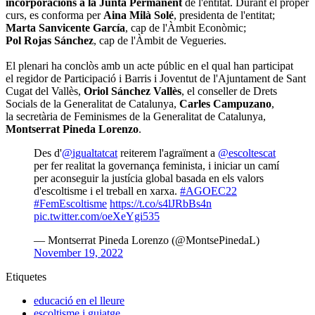
incorporacions a la Junta Permanent
de l'entitat. Durant el proper
curs, es conforma per
Aina Milà Solé
, presidenta de l'entitat;
Marta Sanvicente García
, cap de l'Àmbit Econòmic;
Pol Rojas Sánchez
, cap de l'Àmbit de Vegueries.
El plenari ha conclòs amb un acte públic en el qual han participat
el regidor de Participació i Barris i Joventut de l'Ajuntament de Sant
Cugat del Vallès,
Oriol Sánchez Vallès
, el conseller de Drets
Socials de la Generalitat de Catalunya,
Carles Campuzano
,
la secretària de Feminismes de la Generalitat de Catalunya,
Montserrat Pineda Lorenzo
.
Des d'
@igualtatcat
reiterem l'agraïment a
@escoltescat
per fer realitat la governança feminista, i iniciar un camí
per aconseguir la justícia global basada en els valors
d'escoltisme i el treball en xarxa.
#AGOEC22
#FemEscoltisme
https://t.co/s4lJRbBs4n
pic.twitter.com/oeXeYgi535
— Montserrat Pineda Lorenzo (@MontsePinedaL)
November 19, 2022
Etiquetes
educació en el lleure
escoltisme i guiatge