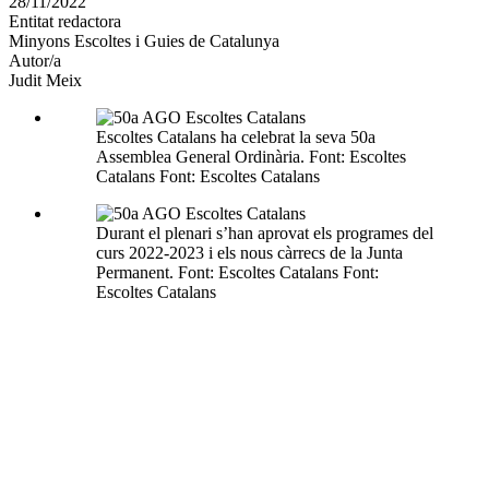
28/11/2022
altres
Entitat redactora
xarxes
Minyons Escoltes i Guies de Catalunya
socials
Autor/a
Judit Meix
Escoltes Catalans ha celebrat la seva 50a
Assemblea General Ordinària. Font: Escoltes
Catalans Font: Escoltes Catalans
Durant el plenari s’han aprovat els programes del
curs 2022-2023 i els nous càrrecs de la Junta
Permanent. Font: Escoltes Catalans Font:
Escoltes Catalans