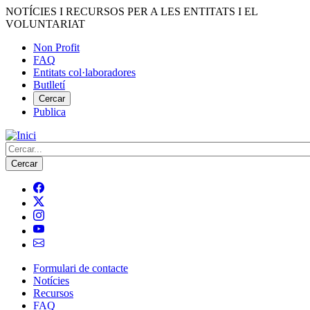
Vés
NOTÍCIES I RECURSOS PER A LES ENTITATS I EL
al
VOLUNTARIAT
contingut
Non Profit
FAQ
Menú
Entitats col·laboradores
del
Butlletí
compte
Cercar
Publica
d'usuari
Cerca
Formulari de contacte
Notícies
Navegació
Recursos
principal
FAQ