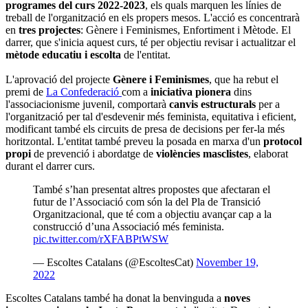
programes del curs 2022-2023
, els quals marquen les línies de
treball de l'organització en els propers mesos. L'acció es concentrarà
en
tres projectes
: Gènere i Feminismes, Enfortiment i Mètode. El
darrer, que s'inicia aquest curs, té per objectiu revisar i actualitzar el
mètode educatiu i escolta
de l'entitat.
L'aprovació del projecte
Gènere i Feminismes
, que ha rebut el
premi de
La Confederació
com a
iniciativa pionera
dins
l'associacionisme juvenil, comportarà
canvis estructurals
per a
l'organització per tal d'esdevenir més feminista, equitativa i eficient,
modificant també els circuits de presa de decisions per fer-la més
horitzontal. L'entitat també preveu la posada en marxa d'un
protocol
propi
de prevenció i abordatge de
violències masclistes
, elaborat
durant el darrer curs.
També s’han presentat altres propostes que afectaran el
futur de l’Associació com són la del Pla de Transició
Organitzacional, que té com a objectiu avançar cap a la
construcció d’una Associació més feminista.
pic.twitter.com/rXFABPtWSW
— Escoltes Catalans (@EscoltesCat)
November 19,
2022
Escoltes Catalans també ha donat la benvinguda a
noves