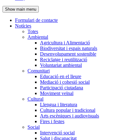
de
Show main menu
l'encapçalament
Formulari de contacte
Notícies
Navegació
Totes
principal
Ambiental
Agricultura i Alimentació
Biodiversitat i espais naturals
Desenvolupament sostenible
Reciclatge i reutilització
Voluntariat ambiental
Comunitari
Educació en el lleure
Mediació i cohesió social
Participació ciutadana
Moviment veïnal
Cultural
Llengua i literatura
Cultura popular i tradicional
Arts escèniques i audiovisuals
Fires i festes
Social
Intervenció social
Salut i discapacitat