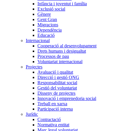
Infància i joventut i família
Exclusió social
Gènere
Gent Gran
Migracions
Dependència
Educació
Internacional
Cooperació al desenvolupament
Drets humans i desigualtat
Processos de pau
Voluntariat internacional
Projectes
Avaluació i qualitat
Direcció i gestió ONG
Responsabilitat social
Gestió del voluntariat
Disseny de projectes
Innovació i emprenedoria social
Treball en xarxa
Participació interna
Jurídic
Contractació
Normativa entitat
Marc legal voluntariat