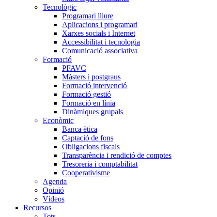
Tecnològic
Programari lliure
Aplicacions i programari
Xarxes socials i Internet
Accessibilitat i tecnologia
Comunicació associativa
Formació
PFAVC
Màsters i postgraus
Formació intervenció
Formació gestió
Formació en línia
Dinàmiques grupals
Econòmic
Banca ètica
Captació de fons
Obligacions fiscals
Transparència i rendició de comptes
Tresoreria i comptabilitat
Cooperativisme
Agenda
Opinió
Vídeos
Recursos
Tots