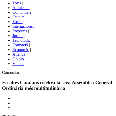
del
Totes
|
menú
Ambiental
|
de
Comunitari
|
portals
Cultural
|
Social
|
Internacional
|
Projectes
|
Jurídic
|
Tecnològic
|
Formació
|
Econòmic
|
Agenda
|
Opinió
|
Vídeos
Àmbit
Comunitari
de
la
Escoltes Catalans celebra la seva Assemblea General
notícia
Ordinària més multitudinària
Comparteix
Compartir
en