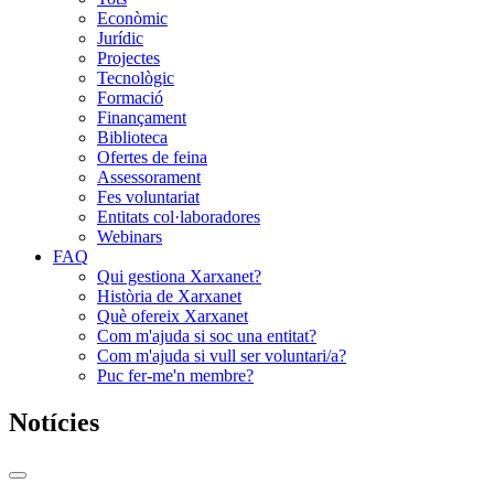
Econòmic
Jurídic
Projectes
Tecnològic
Formació
Finançament
Biblioteca
Ofertes de feina
Assessorament
Fes voluntariat
Entitats col·laboradores
Webinars
FAQ
Qui gestiona Xarxanet?
Història de Xarxanet
Què ofereix Xarxanet
Com m'ajuda si soc una entitat?
Com m'ajuda si vull ser voluntari/a?
Puc fer-me'n membre?
Notícies
Commutador