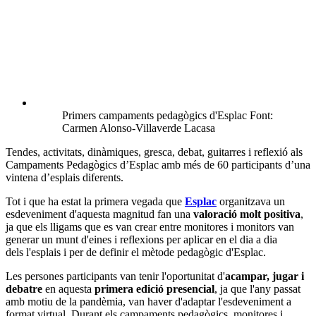
Primers campaments pedagògics d'Esplac Font:
Carmen Alonso-Villaverde Lacasa
Tendes, activitats, dinàmiques, gresca, debat, guitarres i reflexió als
Campaments Pedagògics d’Esplac amb més de 60 participants d’una
vintena d’esplais diferents.
Tot i que ha estat la primera vegada que
Esplac
organitzava un
esdeveniment d'aquesta magnitud fan una
valoració molt positiva
,
ja que els lligams que es van crear entre monitores i monitors van
generar un munt d'eines i reflexions per aplicar en el dia a dia
dels l'esplais i per de definir el mètode pedagògic d'Esplac.
Les persones participants van tenir l'oportunitat d'
acampar, jugar i
debatre
en aquesta
primera edició presencial
, ja que l'any passat
amb motiu de la pandèmia, van haver d'adaptar l'esdeveniment a
format virtual. Durant els campaments pedagògics, monitores i