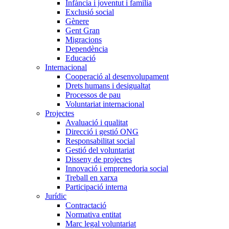
Infància i joventut i família
Exclusió social
Gènere
Gent Gran
Migracions
Dependència
Educació
Internacional
Cooperació al desenvolupament
Drets humans i desigualtat
Processos de pau
Voluntariat internacional
Projectes
Avaluació i qualitat
Direcció i gestió ONG
Responsabilitat social
Gestió del voluntariat
Disseny de projectes
Innovació i emprenedoria social
Treball en xarxa
Participació interna
Jurídic
Contractació
Normativa entitat
Marc legal voluntariat