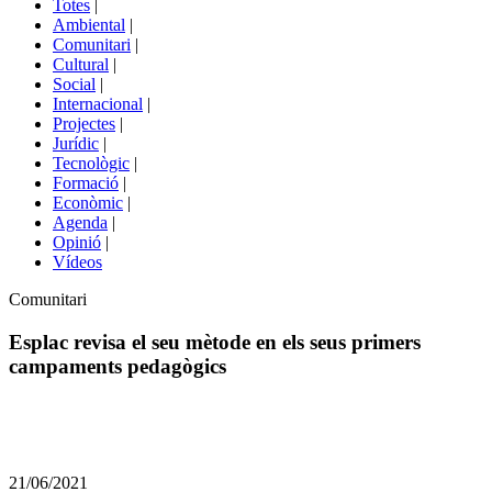
Totes
|
menú
Ambiental
|
de
Comunitari
|
portals
Cultural
|
Social
|
Internacional
|
Projectes
|
Jurídic
|
Tecnològic
|
Formació
|
Econòmic
|
Agenda
|
Opinió
|
Vídeos
Àmbit
Comunitari
de
la
Esplac revisa el seu mètode en els seus primers
notícia
campaments pedagògics
Comparteix
Compartir
en
21/06/2021