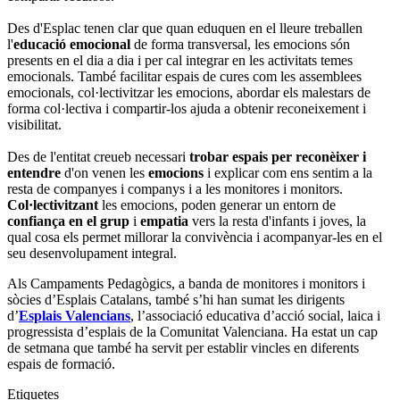
Des d'Esplac tenen clar que quan eduquen en el lleure treballen
l'
educació emocional
de forma transversal, les emocions són
presents en el dia a dia i per cal integrar en les activitats temes
emocionals. També facilitar espais de cures com les assemblees
emocionals, col·lectivitzar les emocions, abordar els malestars de
forma col·lectiva i compartir-los ajuda a obtenir reconeixement i
visibilitat.
Des de l'entitat creueb necessari
trobar espais per reconèixer i
entendre
d'on venen les
emocions
i explicar com ens sentim a la
resta de companyes i companys i a les monitores i monitors.
Col·lectivitzant
les emocions, poden generar un entorn de
confiança en el grup
i
empatia
vers la resta d'infants i joves, la
qual cosa els permet millorar la convivència i acompanyar-les en el
seu desenvolupament integral.
Als Campaments Pedagògics, a banda de monitores i monitors i
sòcies d’Esplais Catalans, també s’hi han sumat les dirigents
d’
Esplais Valencians
, l’associació educativa d’acció social, laica i
progressista d’esplais de la Comunitat Valenciana. Ha estat un cap
de setmana que també ha servit per establir vincles en diferents
espais de formació.
Etiquetes