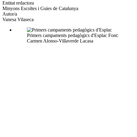
altres
Entitat redactora
xarxes
Minyons Escoltes i Guies de Catalunya
socials
Autor/a
Vanesa Vilaseca
Primers campaments pedagògics d'Esplac Font:
Carmen Alonso-Villaverde Lacasa