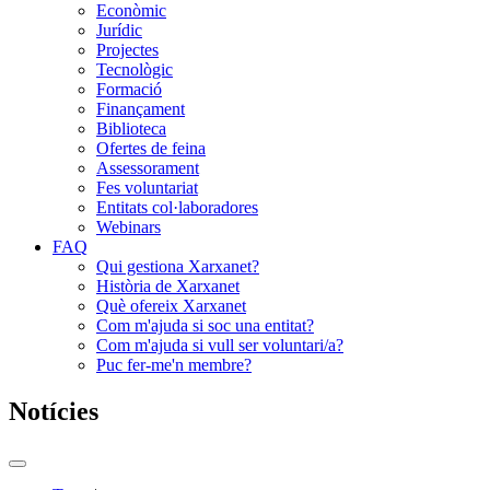
Econòmic
Jurídic
Projectes
Tecnològic
Formació
Finançament
Biblioteca
Ofertes de feina
Assessorament
Fes voluntariat
Entitats col·laboradores
Webinars
FAQ
Qui gestiona Xarxanet?
Història de Xarxanet
Què ofereix Xarxanet
Com m'ajuda si soc una entitat?
Com m'ajuda si vull ser voluntari/a?
Puc fer-me'n membre?
Notícies
Commutador
del