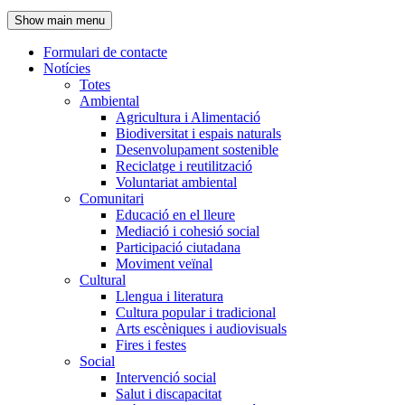
de
Show main menu
l'encapçalament
Formulari de contacte
Notícies
Navegació
Totes
principal
Ambiental
Agricultura i Alimentació
Biodiversitat i espais naturals
Desenvolupament sostenible
Reciclatge i reutilització
Voluntariat ambiental
Comunitari
Educació en el lleure
Mediació i cohesió social
Participació ciutadana
Moviment veïnal
Cultural
Llengua i literatura
Cultura popular i tradicional
Arts escèniques i audiovisuals
Fires i festes
Social
Intervenció social
Salut i discapacitat