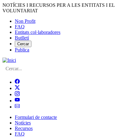
Vés
NOTÍCIES I RECURSOS PER A LES ENTITATS I EL
al
VOLUNTARIAT
contingut
Non Profit
FAQ
Menú
Entitats col·laboradores
del
Butlletí
compte
Cercar
Publica
d'usuari
Cerca
Formulari de contacte
Notícies
Navegació
Recursos
principal
FAQ