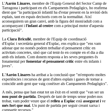
L'
Aarón Linares
, membre de l'Equip General del Sector Camp de
Tarragona i participant en els Campaments Pedagògics, ho reafirma
dient que "la participació infantil ha d'estar present en la revisió dels
esplais, tant en espais decisoris com en la normalitat. Així
aconseguirem un gran canvi, amb la figura del moni/adult com a
acompanyant i
l'infant al centre
com a
principal motor d'aquesta
participació".
La
Clara Bricullé
, membre de l'Equip de coordinació
d'Esplac i secretària general d'Esplac, ens explica que "ens vam
adonar que no només podem treballar el pensament crític en
activitats concretes, sinó que cal tenir-lo en compte en el dia a dia
amb els infants. Com donem resposta a les seves preguntes és
fonamental per
fomentar el pensament crític
entre els infants i
joves".
L'Aarón Linares
ha arribat a la conclusió que "m'emporto moltes
experiències i recursos de gent d'altres esplais i ganes de tornar a
coincidir amb gent que vaig conèixer als Campaments Pedagògics".
A més, pensa que han estat tot un èxit en el sentit que "van ser un
nou punt de partida
. Després de tant de temps sense poder-nos
trobar, vam poder veure que el
relleu a Esplac
està
assegurat i
ve
més fort que mai
. Un punt de partida per seguir creant xarxa i
compartir recursos."