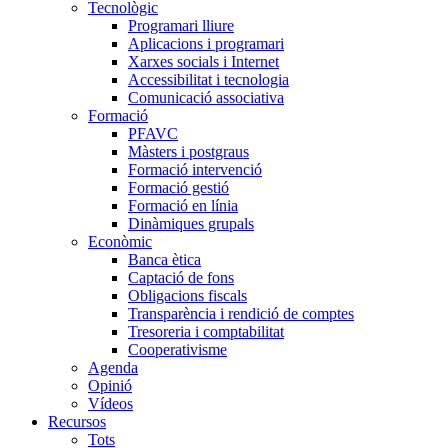
Tecnològic
Programari lliure
Aplicacions i programari
Xarxes socials i Internet
Accessibilitat i tecnologia
Comunicació associativa
Formació
PFAVC
Màsters i postgraus
Formació intervenció
Formació gestió
Formació en línia
Dinàmiques grupals
Econòmic
Banca ètica
Captació de fons
Obligacions fiscals
Transparència i rendició de comptes
Tresoreria i comptabilitat
Cooperativisme
Agenda
Opinió
Vídeos
Recursos
Tots