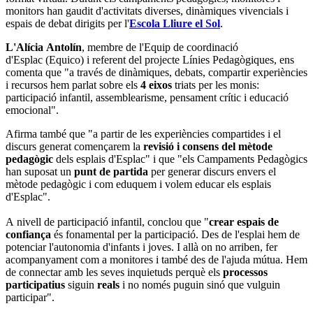
monitors han gaudit d'activitats diverses, dinàmiques vivencials i
espais de debat dirigits per l'
Escola Lliure el Sol
.
L'Alícia Antolín
, membre de l'Equip de coordinació
d'Esplac (Equico) i referent del projecte Línies Pedagògiques, ens
comenta que "a través de dinàmiques, debats, compartir experiències
i recursos hem parlat sobre els
4 eixos
triats per les monis:
participació infantil, assemblearisme, pensament crític i educació
emocional".
Afirma també que "a partir de les experiències compartides i el
discurs generat començarem la
revisió i consens del mètode
pedagògic
dels esplais d'Esplac" i que "els Campaments Pedagògics
han suposat un
punt de partida
per generar discurs envers el
mètode pedagògic i com eduquem i volem educar els esplais
d'Esplac".
A nivell de participació infantil, conclou que "
crear espais de
confiança
és fonamental per la participació. Des de l'esplai hem de
potenciar l'autonomia d'infants i joves. I allà on no arriben, fer
acompanyament com a monitores i també des de l'ajuda mútua. Hem
de connectar amb les seves inquietuds perquè els
processos
participatius
siguin
reals
i no només puguin sinó que vulguin
participar".