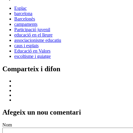
Esplac
barcelona
Barcelonès
campaments
Participació juvenil
educació en el lleure
associacionisme educatiu
caus i esplais
Educació en Valors
escoltisme i guiatge
Comparteix i difon
Afegeix un nou comentari
Nom