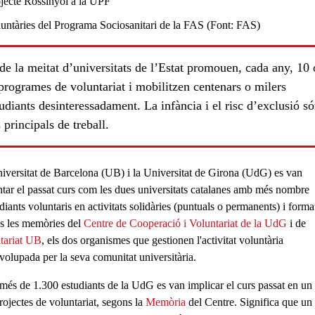
e la meitat d’universitats de l’Estat promouen, cada any, 10 
rogrames de voluntariat i mobilitzen centenars o milers
udiants desinteressadament. La infància i el risc d’exclusió só
 principals de treball.
iversitat de Barcelona (UB)
i la
Universitat de Girona (UdG)
es van
ntar el passat curs com les dues universitats catalanes amb
més nombre
diants voluntaris
en
activitats solidàries (puntuals o permanents)
i
forma
s les memòries del
Centre de Cooperació i Voluntariat de la UdG
i de
tariat UB
, els dos organismes que gestionen l'activitat voluntària
volupada per la seva comunitat universitària.
més de 1.300 estudiants de la UdG
es van implicar el curs passat en un
rojectes de voluntariat, segons la
Memòria
del Centre. Significa que un