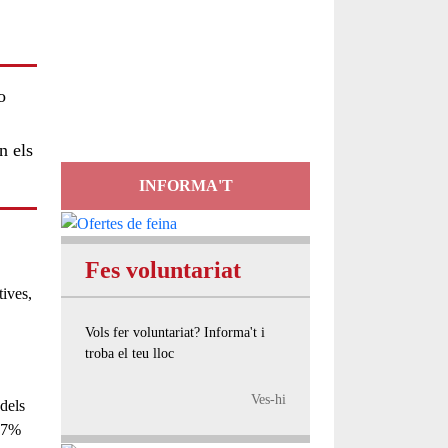
Servei
d'Assessorament
o
gratuït per a entitats
n els
INFORMA'T
Fes voluntariat
tives
,
Vols fer voluntariat? Informa't i
troba el teu lloc
Ves-hi
 dels
7%