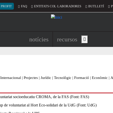
 del compte d'usuari
 PROFIT
FAQ
ENTITATS COL·LABORADORES
BUTLLETÍ
P
Navegació principal de l'encapç
notícies
recursos
Show main menu
Internacional
|
Projectes
|
Jurídic
|
Tecnològic
|
Formació
|
Econòmic
|
A