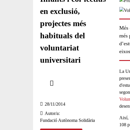
en exclusió,
projectes més
Més d
habituals del
més p
d’est
voluntariat
eixos
universitari
La
Un
Comparteix
prese
d'estu
Compartir en altres xarxes socials
segon
Volun
28/11/2014
desen
Autor/a
Així,
Fundació Autònoma Solidària
108 p