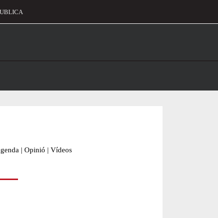
UBLICA
alament
genda
|
Opinió
|
Vídeos