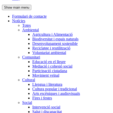
de
Show main menu
l'encapçalament
Formulari de contacte
Notícies
Navegació
Totes
principal
Ambiental
Agricultura i Alimentació
Biodiversitat i espais naturals
Desenvolupament sostenible
Reciclatge i reutilització
Voluntariat ambiental
Comunitari
Educació en el lleure
Mediació i cohesió social
Participació ciutadana
Moviment veïnal
Cultural
Llengua i literatura
Cultura popular i tradicional
Arts escèniques i audiovisuals
Fires i festes
Social
Intervenció social
Salut i discapacitat