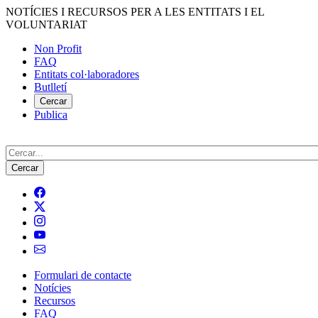
Vés
NOTÍCIES I RECURSOS PER A LES ENTITATS I EL
al
VOLUNTARIAT
contingut
Non Profit
FAQ
Menú
Entitats col·laboradores
del
Butlletí
compte
Cercar
Publica
d'usuari
Cerca
Formulari de contacte
Notícies
Navegació
Recursos
principal
FAQ