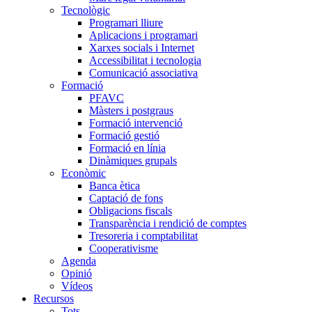
Tecnològic
Programari lliure
Aplicacions i programari
Xarxes socials i Internet
Accessibilitat i tecnologia
Comunicació associativa
Formació
PFAVC
Màsters i postgraus
Formació intervenció
Formació gestió
Formació en línia
Dinàmiques grupals
Econòmic
Banca ètica
Captació de fons
Obligacions fiscals
Transparència i rendició de comptes
Tresoreria i comptabilitat
Cooperativisme
Agenda
Opinió
Vídeos
Recursos
Tots