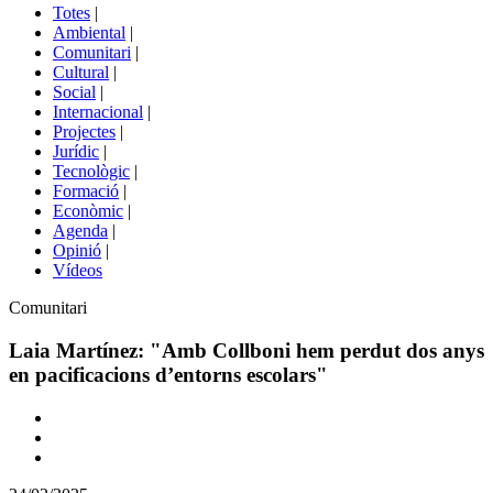
del
Totes
|
menú
Ambiental
|
de
Comunitari
|
portals
Cultural
|
Social
|
Internacional
|
Projectes
|
Jurídic
|
Tecnològic
|
Formació
|
Econòmic
|
Agenda
|
Opinió
|
Vídeos
Àmbit
Comunitari
de
la
Laia Martínez: "Amb Collboni hem perdut dos anys
notícia
en pacificacions d’entorns escolars"
Comparteix
Compartir
en