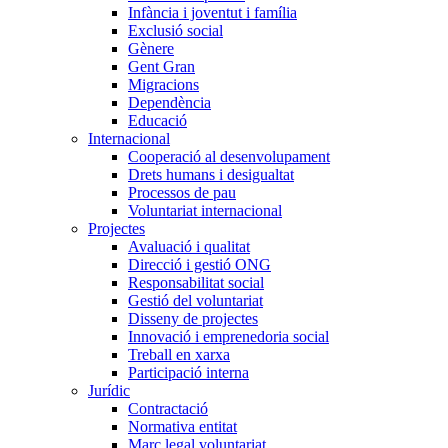
Infància i joventut i família
Exclusió social
Gènere
Gent Gran
Migracions
Dependència
Educació
Internacional
Cooperació al desenvolupament
Drets humans i desigualtat
Processos de pau
Voluntariat internacional
Projectes
Avaluació i qualitat
Direcció i gestió ONG
Responsabilitat social
Gestió del voluntariat
Disseny de projectes
Innovació i emprenedoria social
Treball en xarxa
Participació interna
Jurídic
Contractació
Normativa entitat
Marc legal voluntariat