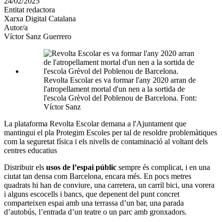
24/02/2025
altres
Entitat redactora
xarxes
Xarxa Digital Catalana
socials
Autor/a
Víctor Sanz Guerrero
Revolta Escolar es va formar l'any 2020 arran de
l'atropellament mortal d'un nen a la sortida de
l'escola Grèvol del Poblenou de Barcelona. Font:
Víctor Sanz
La plataforma Revolta Escolar demana a l'Ajuntament que
mantingui el pla Protegim Escoles per tal de resoldre problemàtiques
com la seguretat física i els nivells de contaminació al voltant dels
centres educatius
Distribuir els
usos de l’espai públic
sempre és complicat, i en una
ciutat tan densa com Barcelona, encara més. En pocs metres
quadrats hi han de conviure, una carretera, un carril bici, una vorera
i alguns escocells i bancs, que depenent del punt concret
comparteixen espai amb una terrassa d’un bar, una parada
d’autobús, l’entrada d’un teatre o un parc amb gronxadors.