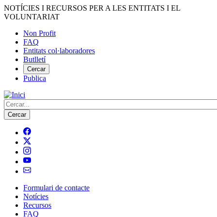
Vés
NOTÍCIES I RECURSOS PER A LES ENTITATS I EL
al
VOLUNTARIAT
contingut
Non Profit
FAQ
Menú
Entitats col·laboradores
del
Butlletí
compte
Cercar
Publica
d'usuari
Cerca
Formulari de contacte
Notícies
Navegació
Recursos
principal
FAQ