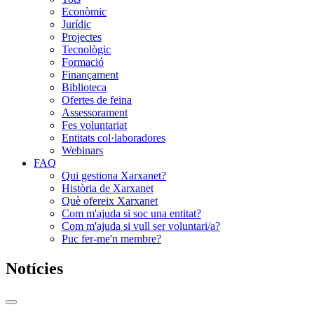
Econòmic
Jurídic
Projectes
Tecnològic
Formació
Finançament
Biblioteca
Ofertes de feina
Assessorament
Fes voluntariat
Entitats col·laboradores
Webinars
FAQ
Qui gestiona Xarxanet?
Història de Xarxanet
Què ofereix Xarxanet
Com m'ajuda si soc una entitat?
Com m'ajuda si vull ser voluntari/a?
Puc fer-me'n membre?
Notícies
Commutador