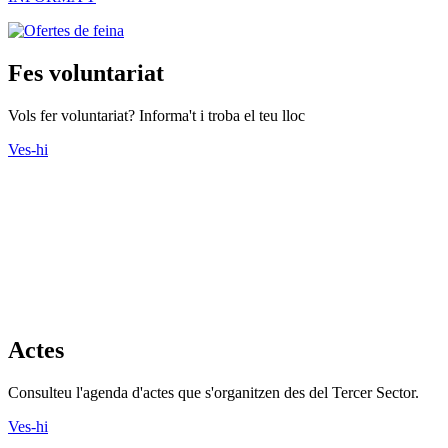
Fes voluntariat
Vols fer voluntariat? Informa't i troba el teu lloc
Ves-hi
Actes
Consulteu l'agenda d'actes que s'organitzen des del Tercer Sector.
Ves-hi
Cursos
Descobriu tots els cursos que ofereixen les entitats.
Ves-hi
Recursos Econòmics