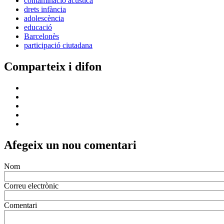
contaminació acústica
drets infància
adolescència
educació
Barcelonès
participació ciutadana
Comparteix i difon
Afegeix un nou comentari
Nom
Correu electrònic
Comentari