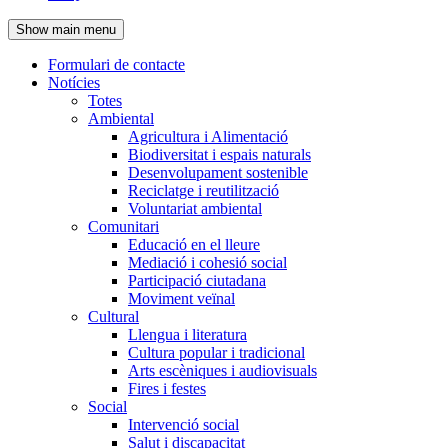
de
Show main menu
l'encapçalament
Formulari de contacte
Notícies
Navegació
Totes
principal
Ambiental
Agricultura i Alimentació
Biodiversitat i espais naturals
Desenvolupament sostenible
Reciclatge i reutilització
Voluntariat ambiental
Comunitari
Educació en el lleure
Mediació i cohesió social
Participació ciutadana
Moviment veïnal
Cultural
Llengua i literatura
Cultura popular i tradicional
Arts escèniques i audiovisuals
Fires i festes
Social
Intervenció social
Salut i discapacitat