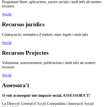
Contractació, normativa d’entitats, marc legals i molt més
Ves-hi
Recursos Projectes
Voluntariat, assessorament, publicacions i molt més als nostres
recursos
Ves-hi
Assessora't
Si vols aconseguir més impacte social, ASSESSORA'T!
La
Direcció General d’Acció Comunitària i Innovació Social
(DGACIS)
posa a la teva disposició un conjunt de serveis
d'assessorament i acompanyament gratuïts.
Més informació
Segueix-nos