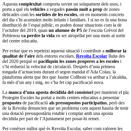
Aquesta
complexitat
comporta sovint un solapament dels usos, i
porta a què els
vehicles
a vegades
passin molt a prop
de zones
delicades com les
sortides de les escoles
, on en moments concrets
del dia s’hi acumulen molts infants i familiars. I si no es fa una bona
distribució de l’espai públic, es poden donar situacions com la de
l’octubre del 2019, quan
un alumne de P5
de l’escola Grèvol del
Poblenou
va perdre la vida
en ser atropellat per una moto al sortir
del centre educatiu.
Per evitar que es repeteixi aquesta situació i contribuir a
millorar la
qualitat de l’aire
dels entorns escolars,
Revolta Escolar
lluita des
del 2020 perquè es
pacifiquin les zones properes a les escoles
i
s’hi redueixi la velocitat de circulació. Després d’una primera
tongada d’actuacions durant el segon mandat d’Ada Colau, la
plataforma alerta que des que Jaume Collboni va arribar a l’alcaldia,
fa més d’un any i mig, no s’ha fet cap pacificació nova.
La
manca d’una aposta decidida del consistori
per mantenir el pla
Protegim Escoles ha portat a molts centres educatius a presentar
propostes
de pacificació
als pressupostos participatius
, però des
de la Revolta denuncien que un problema com aquest hauria de tenir
una dotació pressupostària estable i comptar amb una aposta
decidida per part de l’Ajuntament per posar-hi remei.
Per conèixer millor què és Revolta Escolar, saber com valoren les