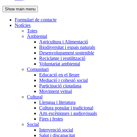
de
Show main menu
l'encapçalament
Formulari de contacte
Notícies
Navegació
Totes
principal
Ambiental
Agricultura i Alimentació
Biodiversitat i espais naturals
Desenvolupament sostenible
Reciclatge i reutilització
Voluntariat ambiental
Comunitari
Educació en el lleure
Mediació i cohesió social
Participació ciutadana
Moviment veïnal
Cultural
Llengua i literatura
Cultura popular i tradicional
Arts escèniques i audiovisuals
Fires i festes
Social
Intervenció social
Salut i discapacitat