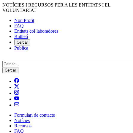
Vés
NOTÍCIES I RECURSOS PER A LES ENTITATS I EL
al
VOLUNTARIAT
contingut
Non Profit
FAQ
Menú
Entitats col·laboradores
del
Butlletí
compte
Cercar
Publica
d'usuari
Cerca
Formulari de contacte
Notícies
Navegació
Recursos
principal
FAQ