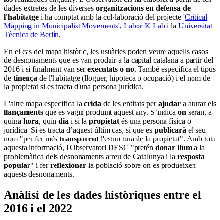
dades extretes de les diverses
organitzacions en defensa de
l'habitatge
i ha comptat amb la col·laboració del projecte '
Critical
Mapping in Municipalist Movements
',
Labor-K Lab
i la
Universitat
Tècnica de Berlín
.
En el cas del mapa històric, les usuàries poden veure aquells casos
de desnonaments que es van produir a la capital catalana a partir del
2016 i si finalment van ser
executats o no
. També especifica el tipus
de
tinença
de l'habitatge (lloguer, hipoteca o ocupació) i el nom de
la propietat si es tracta d'una persona jurídica.
L'altre mapa especifica la
crida
de les entitats per
ajudar
a aturar els
llançaments
que es vagin produint aquest any. S’indica
on
seran, a
quina
hora
, quin
dia
i si la
propietat
és una persona física o
jurídica. Si es tracta d’aquest últim cas, sí que es
publicarà
el seu
nom "per fer més
transparent
l'estructura de la propietat". Amb tota
aquesta informació, l'Observatori DESC "pretén
donar llum
a la
problemàtica dels desnonaments arreu de Catalunya i la
resposta
popular
" i fer
reflexionar
la població sobre on es produeixen
aquests desnonaments.
Anàlisi de les dades històriques entre el
2016 i el 2022