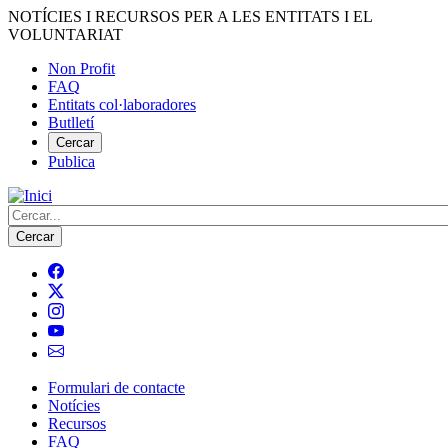
Vés
NOTÍCIES I RECURSOS PER A LES ENTITATS I EL
al
VOLUNTARIAT
contingut
Non Profit
FAQ
Menú
Entitats col·laboradores
del
Butlletí
compte
Cercar
Publica
d'usuari
Cerca
Formulari de contacte
Notícies
Navegació
Recursos
principal
FAQ