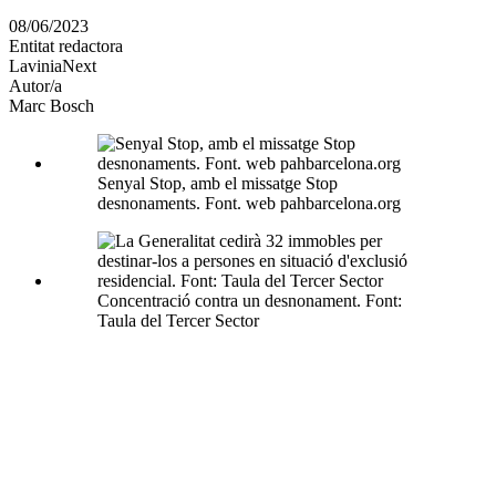
en
08/06/2023
altres
Entitat redactora
xarxes
LaviniaNext
socials
Autor/a
Marc Bosch
Senyal Stop, amb el missatge Stop
desnonaments. Font. web pahbarcelona.org
Concentració contra un desnonament. Font:
Taula del Tercer Sector