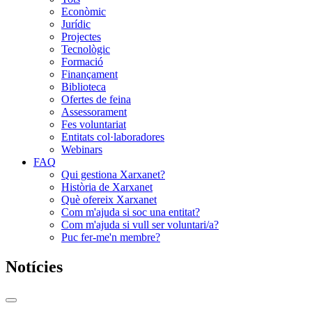
Econòmic
Jurídic
Projectes
Tecnològic
Formació
Finançament
Biblioteca
Ofertes de feina
Assessorament
Fes voluntariat
Entitats col·laboradores
Webinars
FAQ
Qui gestiona Xarxanet?
Història de Xarxanet
Què ofereix Xarxanet
Com m'ajuda si soc una entitat?
Com m'ajuda si vull ser voluntari/a?
Puc fer-me'n membre?
Notícies
Commutador