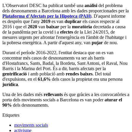
L'Observatori DESC ha publicat també una
anàlisi
del problema
dels desnonaments a Barcelona amb les dades proporcionades per la
Plataforma d'Afectats per la Hipoteca (PAH)
. D'aquest informe
es desprèn que l'any
2019
es van
duplicar
els casos respecte al
2016 i que el
2020
van
baixar
per la
moratòria
decretada a causa
de la pandèmia per la covid i a
efectes
de la Llei 24/2015, de
mesures urgents per afrontar l'emergència en l'àmbit de l'habitatge i
la pobresa energètica. A partir d'aquest any, van
pujar
de nou.
Durant el període 2016-2022, l'entitat destaca que on es van
concentrar més casos de desnonaments va ser als barris
d'Hostafrancs, Sants, Badal, la Bordeta, Sant Antoni, el Raval, Nou
Barris i la Marina del Port. És a dir, barris afectats per la
gentrificació
i amb població amb
rendes baixes
. Del total
d'expulsions, en el
61,6%
dels casos la propietat era una persona
jurídica
.
Una de les dades més
rellevants
és que gràcies a les convocatòries a
porta dels moviments socials a Barcelona es van poder
aturar el
90%
dels desnonaments.
Etiquetes
moviments socials
activisme