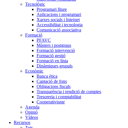
Tecnològic
Programari lliure
Aplicacions i programari
Xarxes socials i Internet
Accessibilitat i tecnologia
Comunicació associativa
Formació
PFAVC
Màsters i postgraus
Formació intervenció
Formació gestió
Formació en línia
Dinàmiques grupals
Econòmic
Banca ètica
Captació de fons
Obligacions fiscals
Transparència i rendició de comptes
Tresoreria i comptabilitat
Cooperativisme
Agenda
Opinió
Vídeos
Recursos
Tots