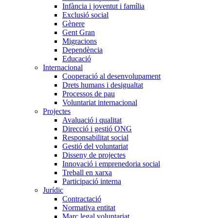
Infància i joventut i família
Exclusió social
Gènere
Gent Gran
Migracions
Dependència
Educació
Internacional
Cooperació al desenvolupament
Drets humans i desigualtat
Processos de pau
Voluntariat internacional
Projectes
Avaluació i qualitat
Direcció i gestió ONG
Responsabilitat social
Gestió del voluntariat
Disseny de projectes
Innovació i emprenedoria social
Treball en xarxa
Participació interna
Jurídic
Contractació
Normativa entitat
Marc legal voluntariat