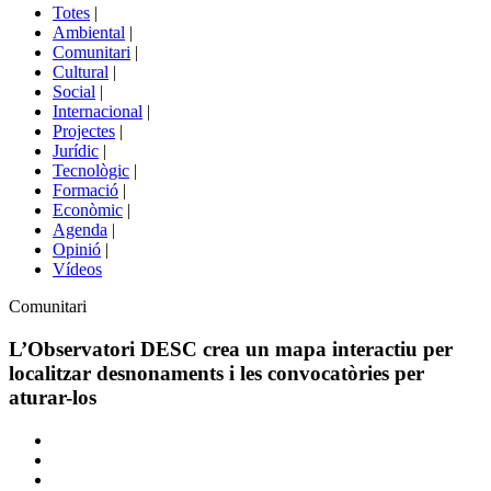
del
Totes
|
menú
Ambiental
|
de
Comunitari
|
portals
Cultural
|
Social
|
Internacional
|
Projectes
|
Jurídic
|
Tecnològic
|
Formació
|
Econòmic
|
Agenda
|
Opinió
|
Vídeos
Àmbit
Comunitari
de
la
L’Observatori DESC crea un mapa interactiu per
notícia
localitzar desnonaments i les convocatòries per
aturar-los
Comparteix
Compartir