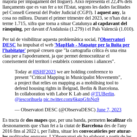
majoria per impagament del lloguer). Això representa el 22,4% dels
llançaments que es van fer a tot l'Estat, segons les dades facilitades
pel Consell General del Poder Judicial (CGPJ). I
aquest any
, la
cosa no millora. Durant el primer trimestre del 2023, se n'han dut a
terme 1.715, xifra que torna a situar Catalunya
al capdavant del
rànquing
, per davant d'Andalusia (1.279) i el País Valencià (1.010).
Per tal de visibilitzar aquesta problemàtica social, l'
Observatori
DESC
ha impulsat el web
'MapHab - Mapatge per la lluita per
l’habitatge'
perquè creuen que "la cartografia crítica és una eina
clau per a l'apoderament, ja que permet democratitzar el
coneixement del territori i estableix connexions i aliances".
Today at
#ISHF2023
we are holding conference to
present "Critical Mapping in Municipalist Movements",
a project that relies on mapping as a mobilising tool to
defend housing rights in Belgrad, Berlin & Barcelona.
In collaboration with Labor K Lab and
@TUBerlin
.
@iescorihuela
pic.twitter.com/6kgpGfnNq9
— Observatori DESC (@ObservaDESC)
June 7, 2023
Es tracta de
dos mapes
que, per una banda, permeten
localitzar
els
desnonaments que s'han fet a la ciutat de
Barcelona
des de l'any
2016 fins al 2022 i, per l'altra, situar les
convocatòries per aturar-
los
realitzades enguany. L'Observatori els ha elaborat a partir de les