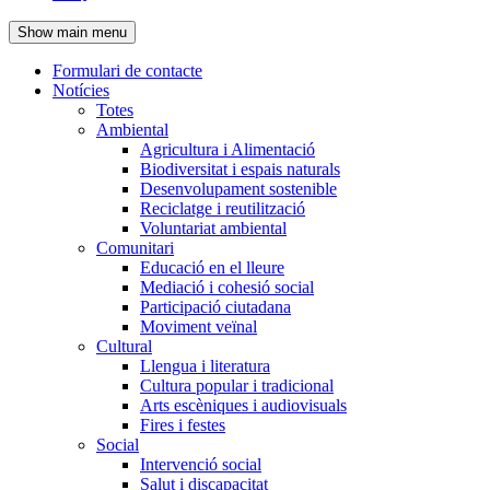
de
Show main menu
l'encapçalament
Formulari de contacte
Notícies
Navegació
Totes
principal
Ambiental
Agricultura i Alimentació
Biodiversitat i espais naturals
Desenvolupament sostenible
Reciclatge i reutilització
Voluntariat ambiental
Comunitari
Educació en el lleure
Mediació i cohesió social
Participació ciutadana
Moviment veïnal
Cultural
Llengua i literatura
Cultura popular i tradicional
Arts escèniques i audiovisuals
Fires i festes
Social
Intervenció social
Salut i discapacitat