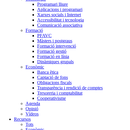
Programari lliure
Aplicacions i programari
Xarxes socials i Internet
Accessibilitat i tecnologia
Comunicació associativa
Formació
PFAVC
Màsters i postgraus
Formació intervenció
Formació gestió
Formació en línia
Dinàmiques grupals
Econòmic
Banca ètica
Captació de fons
Obligacions fiscals
Transparència i rendició de comptes
Tresoreria i comptabilitat
Cooperativisme
Agenda
Opinió
Vídeos
Recursos
Tots
Econòmic