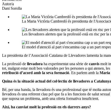
Autor/a
Dani Sorolla
La Maria Victòria Cambredó és presidenta de l'Associac
Les llevadores alerten que la professió està en risc per 
El model d'atenció al part s'encamina cap a un part respe
La presidenta de l’Associació Catalana de Llevadores lamenta la manca d
La professió de
llevadora
ha experimentat una sèrie de
canvis
molt im
tot, malgrat estar molt ben valorades per les persones a qui atenen, les
retribució d’acord amb la seva formació
. En parlem amb la
Maria
Quina és la situació actual del col·lectiu de llevadores a Cataluny
Bé, per una banda, la llevadora és una professional que té molta auto
llevadora és una referent clau pel que fa a les funcions de salut sexua
que suposa un problema, amb una oferta formativa insuficient.
Així, ha canviat molt la professió en els darrers anys?