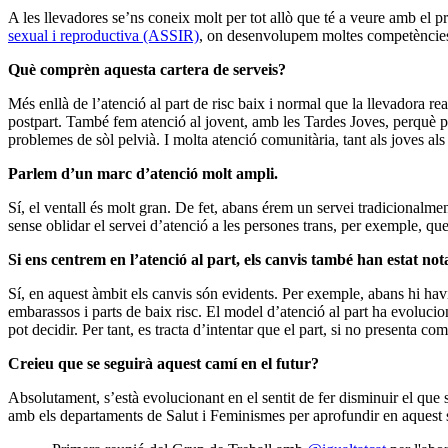
A les llevadores se’ns coneix molt per tot allò que té a veure amb el pr
sexual i reproductiva (ASSIR)
, on desenvolupem moltes competències
Què comprèn aquesta cartera de serveis?
Més enllà de l’atenció al part de risc baix i normal que la llevadora re
postpart. També fem atenció al jovent, amb les Tardes Joves, perquè p
problemes de sòl pelvià. I molta atenció comunitària, tant als joves als 
Parlem d’un marc d’atenció molt ampli.
Sí, el ventall és molt gran. De fet, abans érem un servei tradicionalme
sense oblidar el servei d’atenció a les persones trans, per exemple, q
Si ens centrem en l’atenció al part, els canvis també han estat not
Sí, en aquest àmbit els canvis són evidents. Per exemple, abans hi havi
embarassos i parts de baix risc. El model d’atenció al part ha evolucio
pot decidir. Per tant, es tracta d’intentar que el part, si no presenta c
Creieu que se seguirà aquest camí en el futur?
Absolutament, s’està evolucionant en el sentit de fer disminuir el que 
amb els departaments de Salut i Feminismes per aprofundir en aquest se