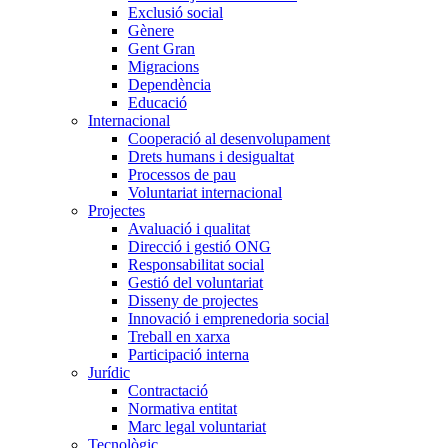
Exclusió social
Gènere
Gent Gran
Migracions
Dependència
Educació
Internacional
Cooperació al desenvolupament
Drets humans i desigualtat
Processos de pau
Voluntariat internacional
Projectes
Avaluació i qualitat
Direcció i gestió ONG
Responsabilitat social
Gestió del voluntariat
Disseny de projectes
Innovació i emprenedoria social
Treball en xarxa
Participació interna
Jurídic
Contractació
Normativa entitat
Marc legal voluntariat
Tecnològic