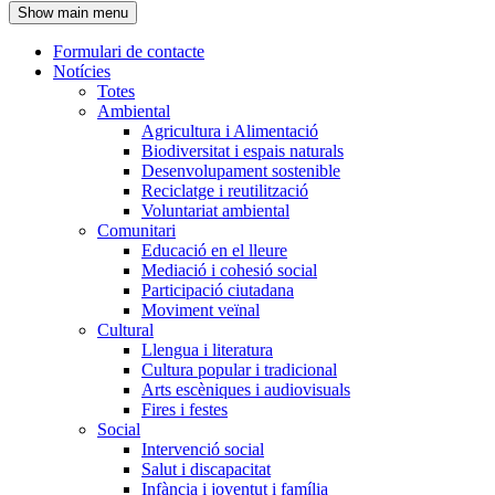
Show main menu
l'encapçalament
Formulari de contacte
Notícies
Navegació
Totes
principal
Ambiental
Agricultura i Alimentació
Biodiversitat i espais naturals
Desenvolupament sostenible
Reciclatge i reutilització
Voluntariat ambiental
Comunitari
Educació en el lleure
Mediació i cohesió social
Participació ciutadana
Moviment veïnal
Cultural
Llengua i literatura
Cultura popular i tradicional
Arts escèniques i audiovisuals
Fires i festes
Social
Intervenció social
Salut i discapacitat
Infància i joventut i família