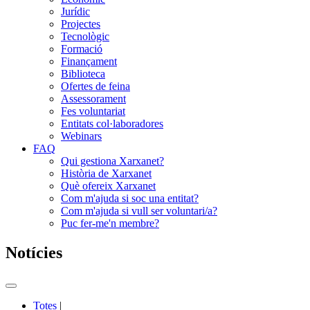
Jurídic
Projectes
Tecnològic
Formació
Finançament
Biblioteca
Ofertes de feina
Assessorament
Fes voluntariat
Entitats col·laboradores
Webinars
FAQ
Qui gestiona Xarxanet?
Història de Xarxanet
Què ofereix Xarxanet
Com m'ajuda si soc una entitat?
Com m'ajuda si vull ser voluntari/a?
Puc fer-me'n membre?
Notícies
Commutador
del
Totes
|