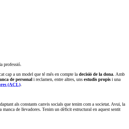
a professió.
ocat cap a un model que té més en compte la
decisió de la dona
. Amb
nca de personal
i reclamen, entre altres, uns
estudis propis
i una
ores (ACL)
.
ptant als constants canvis socials que tenim com a societat. Avui, la
a manca de llevadores. Tenim un dèficit estructural en aquest sentit