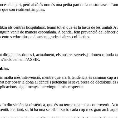
océs del part, però això és només una petita part de la nostra tasca. També
 que són realment àmplies.
alitza als centres hospitalaris, tenim tot el que és la tasca de les unitat
uguin venir de manera espontània. A banda, fem prevenció del càncer de 
centres educatius, a dones migrades i altres col·lectius.
nt dirigit a les dones i, actualment, els nostres serveis ja donen cabuda
ue s’inclouen en l’ASSIR.
ables.
a molta més intervenció, mentre que ara la tendència és caminar cap a un
nat per posar la dona al centre i potenciar la seva presa de decisions, é
omplicacions, sigui menys intervingut i més respectat.
se’n diu violència obstètrica, que és un terme una mica controvertit. Act
ntit. Per tant, sí, hi ha una sensibilització cada cop més gran amb aque