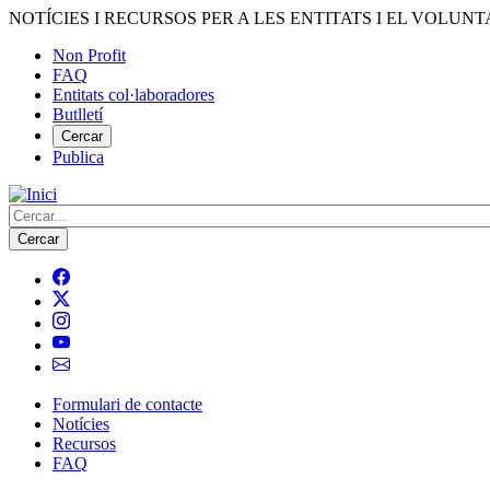
Vés
NOTÍCIES I RECURSOS PER A LES ENTITATS I EL VOLUNT
al
Non Profit
contingut
FAQ
Menú
Entitats col·laboradores
del
Butlletí
compte
Cercar
Publica
d'usuari
Cerca
Formulari de contacte
Notícies
Navegació
Recursos
principal
FAQ
de