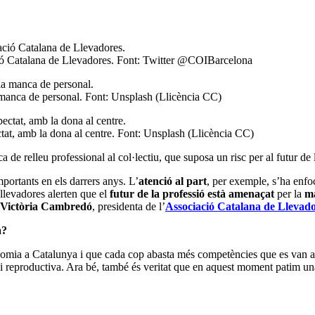
ió Catalana de Llevadores. Font: Twitter @COIBarcelona
la manca de personal. Font: Unsplash (Llicència CC)
ctat, amb la dona al centre. Font: Unsplash (Llicència CC)
e relleu professional al col·lectiu, que suposa un risc per al futur de l
portants en els darrers anys. L’
atenció al part
, per exemple, s’ha enf
 llevadores alerten que el
futur de la professió està amenaçat
per la
ma
 Victòria Cambredó
, presidenta de l’
Associació Catalana de Llevad
a?
nomia a Catalunya i que cada cop abasta més competències que es van ada
l i reproductiva. Ara bé, també és veritat que en aquest moment patim un