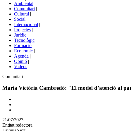
menú
Ambiental
|
de
Comunitari
|
portals
Cultural
|
Social
|
Internacional
|
Projectes
|
Jurídic
|
Tecnològic
|
Formació
|
Econòmic
|
Agenda
|
Opinió
|
Vídeos
Àmbit
Comunitari
de
la
Maria Victòria Cambredó: "El model d’atenció al part
notícia
Comparteix
Compartir
en
21/07/2023
altres
Entitat redactora
xarxes
LaviniaNext
socials