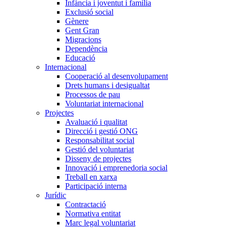
Infància i joventut i família
Exclusió social
Gènere
Gent Gran
Migracions
Dependència
Educació
Internacional
Cooperació al desenvolupament
Drets humans i desigualtat
Processos de pau
Voluntariat internacional
Projectes
Avaluació i qualitat
Direcció i gestió ONG
Responsabilitat social
Gestió del voluntariat
Disseny de projectes
Innovació i emprenedoria social
Treball en xarxa
Participació interna
Jurídic
Contractació
Normativa entitat
Marc legal voluntariat