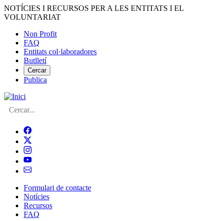
Vés
NOTÍCIES I RECURSOS PER A LES ENTITATS I EL
al
VOLUNTARIAT
contingut
Non Profit
FAQ
Menú
Entitats col·laboradores
del
Butlletí
compte
Cercar
Publica
d'usuari
Cerca
Formulari de contacte
Notícies
Navegació
Recursos
principal
FAQ