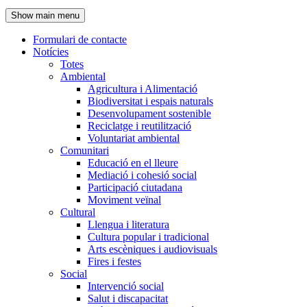
de
Show main menu
l'encapçalament
Formulari de contacte
Notícies
Navegació
Totes
principal
Ambiental
Agricultura i Alimentació
Biodiversitat i espais naturals
Desenvolupament sostenible
Reciclatge i reutilització
Voluntariat ambiental
Comunitari
Educació en el lleure
Mediació i cohesió social
Participació ciutadana
Moviment veïnal
Cultural
Llengua i literatura
Cultura popular i tradicional
Arts escèniques i audiovisuals
Fires i festes
Social
Intervenció social
Salut i discapacitat