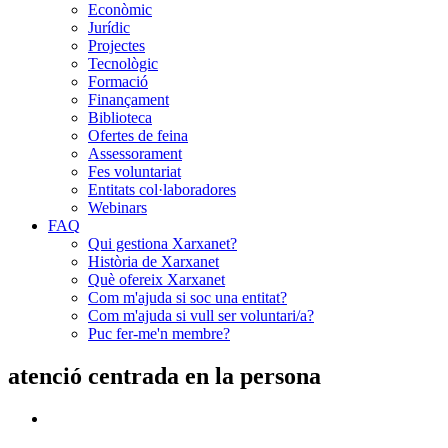
Econòmic
Jurídic
Projectes
Tecnològic
Formació
Finançament
Biblioteca
Ofertes de feina
Assessorament
Fes voluntariat
Entitats col·laboradores
Webinars
FAQ
Qui gestiona Xarxanet?
Història de Xarxanet
Què ofereix Xarxanet
Com m'ajuda si soc una entitat?
Com m'ajuda si vull ser voluntari/a?
Puc fer-me'n membre?
atenció centrada en la persona