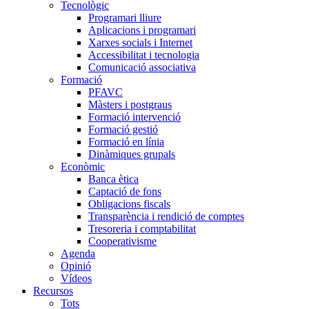
Tecnològic
Programari lliure
Aplicacions i programari
Xarxes socials i Internet
Accessibilitat i tecnologia
Comunicació associativa
Formació
PFAVC
Màsters i postgraus
Formació intervenció
Formació gestió
Formació en línia
Dinàmiques grupals
Econòmic
Banca ètica
Captació de fons
Obligacions fiscals
Transparència i rendició de comptes
Tresoreria i comptabilitat
Cooperativisme
Agenda
Opinió
Vídeos
Recursos
Tots