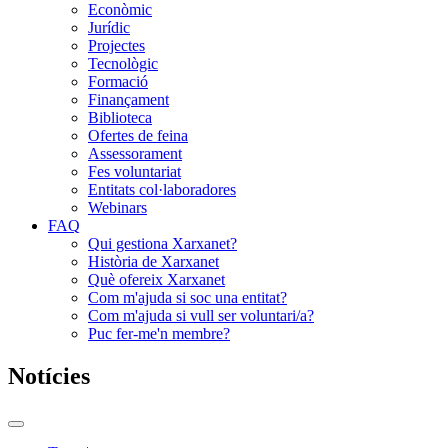
Econòmic
Jurídic
Projectes
Tecnològic
Formació
Finançament
Biblioteca
Ofertes de feina
Assessorament
Fes voluntariat
Entitats col·laboradores
Webinars
FAQ
Qui gestiona Xarxanet?
Història de Xarxanet
Què ofereix Xarxanet
Com m'ajuda si soc una entitat?
Com m'ajuda si vull ser voluntari/a?
Puc fer-me'n membre?
Notícies
Commutador
del