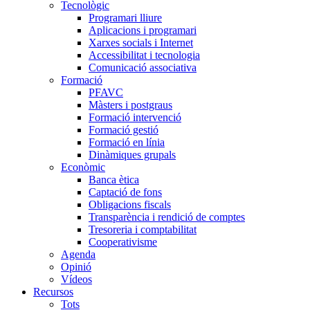
Tecnològic
Programari lliure
Aplicacions i programari
Xarxes socials i Internet
Accessibilitat i tecnologia
Comunicació associativa
Formació
PFAVC
Màsters i postgraus
Formació intervenció
Formació gestió
Formació en línia
Dinàmiques grupals
Econòmic
Banca ètica
Captació de fons
Obligacions fiscals
Transparència i rendició de comptes
Tresoreria i comptabilitat
Cooperativisme
Agenda
Opinió
Vídeos
Recursos
Tots