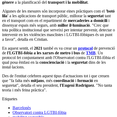
gènere
a la planificació del
transport i la mobilitat
.
Algunes de les mesures són incorporar eines pràctiques com el
'botó
lila'
a les aplicacions de transport públic, millorar la
seguretat
tant
en el transport com en el repartiment de
mercaderies a domicili
i
dissenyar espais més segurs, amb
millor il·luminació
. "Crec que
tota política institucional que serveixi per intentar prevenir, detectar o
intervenir en les violències masclistes i LGTBI-fòbiques és un punt
a favor", detalla en Cristian.
En aquest sentit, el
2021
també es va crear un
protocol
de prevenció
de
l'LGTBI-fòbia a les xarxes de metro i bus
de
TMB
. Un
protocol fet conjuntament amb l'Observatori contra l'LGTBI-fòbia el
qual posa èmfasi en la
conscienciació
i la
seguretat
dins de les
instal·lacions.
Des de l'entitat celebren aquest tipus d'actuacions tot i que creuen
que "fa falta més
mitjans
, més
coordinació
i
formació
en
seguretat", detalla el seu president,
l'Eugeni Rodríguez
. "No tanta
teoria i més feina pràctica".
Etiquetes
Barcelonès
Observatori contra LGTBI-fòbia