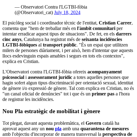
— Observatori Contra l'LGTBI-fòbia
(@Observatori_cat)
July 18, 2024
El psicòleg social i coordinador tècnic de l'entitat,
Cristian Carrer
,
comenta que "hem de treballar més en
l'àmbit comunitari
per
intentar erradicar aquest tipus de situacions". De fet, en els
darrers
cinc anys
, Catalunya ha registrat més de
seixanta incidències
LGTBI-fòbiques
al
transport públic
. "És un espai que utilitzen
milers de persones diàriament, i per això, hem d'intentar que aquests
llocs esdevinguin espais amables i segurs en tots els contextos",
explica en Cristian.
L'Observatori contra l'LGTBI-fòbia ofereix
acompanyament
psicosocial
i
assessorament jurídic
a totes aquelles persones que
hagin sofert algun tipus discriminació per orientació sexual, identitat
de gènere i/o expressió de gènere. Tal com explica en Cristian, no és
"un canal oficial de denúncies" tot i que és un
primer pas
a l'hora
de registrar les incidències.
Nou Pla estratègic de mobilitat i gènere
Tot plegat, davant aquesta problemàtica, el
Govern
català ha
aprovat aquest any un
nou
pla
amb una
quarantena de mesures
amb l'objectiu d'incorporar de manera transversal la
perspectiva de