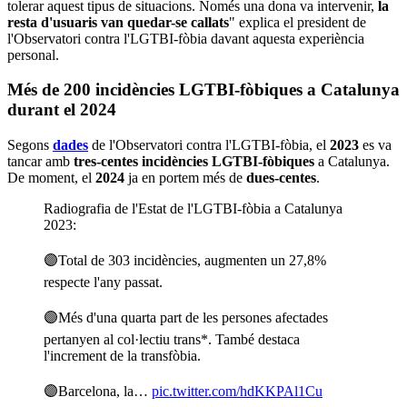
tolerar aquest tipus de situacions. Només una dona va intervenir,
la
resta d'usuaris van quedar-se callats
" explica el president de
l'Observatori contra l'LGTBI-fòbia davant aquesta experiència
personal.
Més de 200 incidències LGTBI-fòbiques a Catalunya
durant el 2024
Segons
dades
de l'Observatori contra l'LGTBI-fòbia, el
2023
es va
tancar amb
tres-centes incidències LGTBI-fòbiques
a Catalunya.
De moment, el
2024
ja en portem més de
dues-centes
.
Radiografia de l'Estat de l'LGTBI-fòbia a Catalunya
2023:
🟣Total de 303 incidències, augmenten un 27,8%
respecte l'any passat.
🟣Més d'una quarta part de les persones afectades
pertanyen al col·lectiu trans*. També destaca
l'increment de la transfòbia.
🟣Barcelona, la…
pic.twitter.com/hdKKPAl1Cu