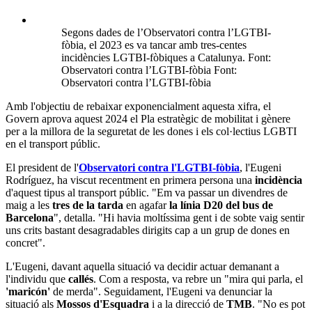
Segons dades de l’Observatori contra l’LGTBI-
fòbia, el 2023 es va tancar amb tres-centes
incidències LGTBI-fòbiques a Catalunya. Font:
Observatori contra l’LGTBI-fòbia Font:
Observatori contra l’LGTBI-fòbia
Amb l'objectiu de rebaixar exponencialment aquesta xifra, el
Govern aprova aquest 2024 el Pla estratègic de mobilitat i gènere
per a la millora de la seguretat de les dones i els col·lectius LGBTI
en el transport públic.
El president de l'
Observatori contra l'LGTBI-fòbia
, l'Eugeni
Rodríguez, ha viscut recentment en primera persona una
incidència
d'aquest tipus al transport públic. "Em va passar un divendres de
maig a les
tres de la tarda
en agafar
la línia D20 del bus de
Barcelona
", detalla. "Hi havia moltíssima gent i de sobte vaig sentir
uns crits bastant desagradables dirigits cap a un grup de dones en
concret".
L'Eugeni, davant aquella situació va decidir actuar demanant a
l'individu que
callés
. Com a resposta, va rebre un "mira qui parla, el
'maricón'
de merda". Seguidament, l'Eugeni va denunciar la
situació als
Mossos d'Esquadra
i a la direcció de
TMB
. "No es pot