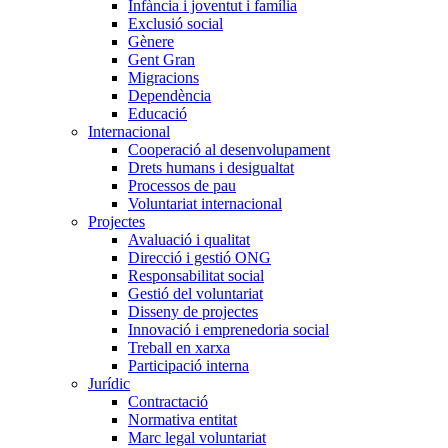
Infància i joventut i família
Exclusió social
Gènere
Gent Gran
Migracions
Dependència
Educació
Internacional
Cooperació al desenvolupament
Drets humans i desigualtat
Processos de pau
Voluntariat internacional
Projectes
Avaluació i qualitat
Direcció i gestió ONG
Responsabilitat social
Gestió del voluntariat
Disseny de projectes
Innovació i emprenedoria social
Treball en xarxa
Participació interna
Jurídic
Contractació
Normativa entitat
Marc legal voluntariat