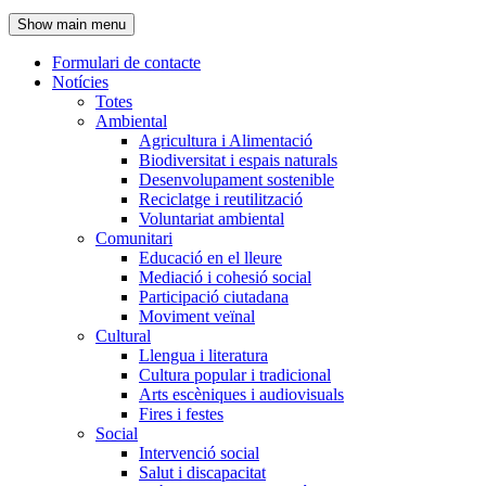
de
Show main menu
l'encapçalament
Formulari de contacte
Notícies
Navegació
Totes
principal
Ambiental
Agricultura i Alimentació
Biodiversitat i espais naturals
Desenvolupament sostenible
Reciclatge i reutilització
Voluntariat ambiental
Comunitari
Educació en el lleure
Mediació i cohesió social
Participació ciutadana
Moviment veïnal
Cultural
Llengua i literatura
Cultura popular i tradicional
Arts escèniques i audiovisuals
Fires i festes
Social
Intervenció social
Salut i discapacitat