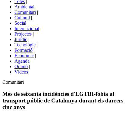
Totes
|
menú
Ambiental
|
de
Comunitari
|
portals
Cultural
|
Social
|
Internacional
|
Projectes
|
Jurídic
|
Tecnològic
|
Formació
|
Econòmic
|
Agenda
|
Opinió
|
Vídeos
Àmbit
Comunitari
de
la
Més de seixanta incidències d'LGTBI-fòbia al
notícia
transport públic de Catalunya durant els darrers
cinc anys
Comparteix
Compartir