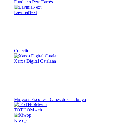
Fundació Pere Tarrés
LaviniaNext
Colectic
Xarxa Digital Catalana
Minyons Escoltes i Guies de Catalunya
TOTHOMweb
Kiwop
Un projecte de
Generalitat de Catalunya