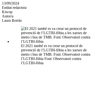
en
13/09/2024
altres
Entitat redactora
xarxes
Kiwop
socials
Autor/a
Laura Borràs
El 2021 també es va crear un protocol de
prevenció de l’LGTBI-fòbia a les xarxes de
metro i bus de TMB. Font: Observatori contra
l’LGTBI-fòbia Font: Observatori contra
l’LGTBI-fòbia