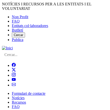
Vés
NOTÍCIES I RECURSOS PER A LES ENTITATS I EL
al
VOLUNTARIAT
contingut
Non Profit
FAQ
Menú
Entitats col·laboradores
del
Butlletí
compte
Cercar
Publica
d'usuari
Cerca
Formulari de contacte
Notícies
Navegació
Recursos
principal
FAQ