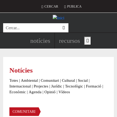
Vés al contingut
Menú del compte d'usuari
CERCAR
PUBLICA
Cerca
Navegació principal de l'encapç
notícies
recursos
Show main menu
Notícies
Totes
|
Ambiental
|
Comunitari
|
Cultural
|
Social
|
Internacional
|
Projectes
|
Jurídic
|
Tecnològic
|
Formació
|
Econòmic
|
Agenda
|
Opinió
|
Vídeos
Àmbit de la notícia
COMUNITARI