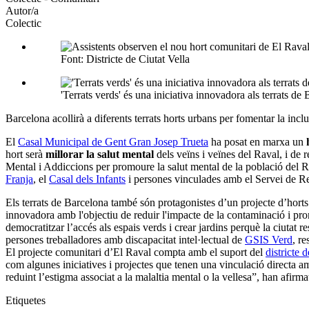
Autor/a
Colectic
Font: Districte de Ciutat Vella
'Terrats verds' és una iniciativa innovadora als terrats d
Barcelona acollirà a diferents terrats horts urbans per fomentar la inclu
El
Casal Municipal de Gent Gran Josep Trueta
ha posat en marxa un
hort serà
millorar la salut mental
dels veïns i veïnes del Raval, i de r
Mental i Addiccions per promoure la salut mental de la població del Ra
Franja
, el
Casal dels Infants
i persones vinculades amb el Servei de Reh
Els terrats de Barcelona també són protagonistes d’un projecte d’horts
innovadora amb l'objectiu de reduir l'impacte de la contaminació i pro
democratitzar l’accés als espais verds i crear jardins perquè la ciutat re
persones treballadores amb discapacitat intel·lectual de
GSIS Verd
, re
El projecte comunitari d’El Raval compta amb el suport del
districte 
com algunes iniciatives i projectes que tenen una vinculació directa amb 
reduint l’estigma associat a la malaltia mental o la vellesa”, han afi
Etiquetes