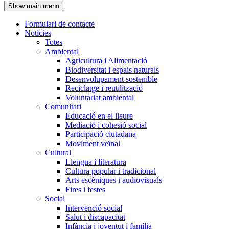
Show main menu
l'encapçalament
Formulari de contacte
Notícies
Navegació
Totes
principal
Ambiental
Agricultura i Alimentació
Biodiversitat i espais naturals
Desenvolupament sostenible
Reciclatge i reutilització
Voluntariat ambiental
Comunitari
Educació en el lleure
Mediació i cohesió social
Participació ciutadana
Moviment veïnal
Cultural
Llengua i literatura
Cultura popular i tradicional
Arts escèniques i audiovisuals
Fires i festes
Social
Intervenció social
Salut i discapacitat
Infància i joventut i família