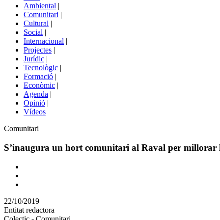
menú
Ambiental
|
de
Comunitari
|
portals
Cultural
|
Social
|
Internacional
|
Projectes
|
Jurídic
|
Tecnològic
|
Formació
|
Econòmic
|
Agenda
|
Opinió
|
Vídeos
Àmbit
Comunitari
de
la
S’inaugura un hort comunitari al Raval per millorar l
notícia
Comparteix
Compartir
en
22/10/2019
altres
Entitat redactora
xarxes
Colectic - Comunitari
socials