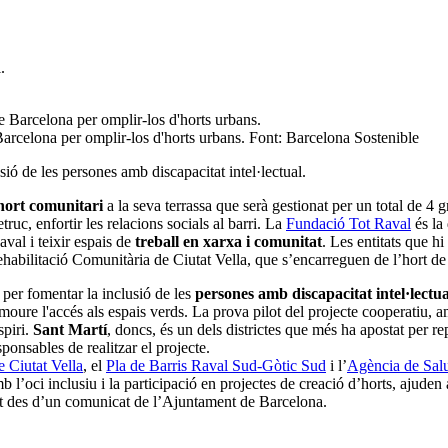
e Barcelona per omplir-los d'horts urbans. Font: Barcelona Sostenible
sió de les persones amb discapacitat intel·lectual.
hort comunitari
a la seva terrassa que serà gestionat per un total de 4 g
etruc, enfortir les relacions socials al barri. La
Fundació Tot Raval
és la
val i teixir espais de
treball en xarxa i comunitat
. Les entitats que hi
abilitació Comunitària de Ciutat Vella, que s’encarreguen de l’hort de 
 per fomentar la inclusió de les
persones amb discapacitat intel·lectua
moure l'accés als espais verds. La prova pilot del projecte cooperatiu,
spiri.
Sant Martí
, doncs, és un dels districtes que més ha apostat per r
sponsables de realitzar el projecte.
de Ciutat Vella
, el
Pla de Barris Raval Sud-Gòtic Sud
i l’
Agència de Salu
l’oci inclusiu i la participació en projectes de creació d’horts, ajuden a m
rmat des d’un comunicat de l’Ajuntament de Barcelona.