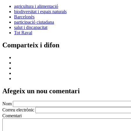
agricultura i alimentació
biodiversitat i espais naturals
Barcelonès
participació ciutadana
salut i discapacitat
Tot Raval
Comparteix i difon
Afegeix un nou comentari
Nom
Correu electrònic
Comentari