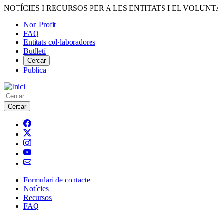
Vés
NOTÍCIES I RECURSOS PER A LES ENTITATS I EL VOLUNT
al
Non Profit
contingut
FAQ
Menú
Entitats col·laboradores
del
Butlletí
compte
Cercar
Publica
d'usuari
Cerca
Formulari de contacte
Notícies
Navegació
Recursos
principal
FAQ
de