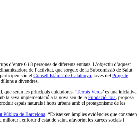
rups d’entre 6 i 8 persones de diferents entitats. L’objectiu d’aquest
 dinamitzadora de l’activitat, que sorgeix de la Subcomissió de Salut
 participen són el
Consell Islàmic de Catalunya
, joves del
Projecte
dilluns a divendres.
l
, que seran les principals cuidadores. ‘
Terrats Verds
’ és una iniciativa
 amb la seva implementació a la nova seu de la
Fundació Joia
, proposa
eproduir espais naturals i horts urbans amb el protagonisme de les
t Pública de Barcelona
. “Existeixen àmplies evidències que constaten
illorar i enfortir d’estat de salut, afavorint les xarxes socials i