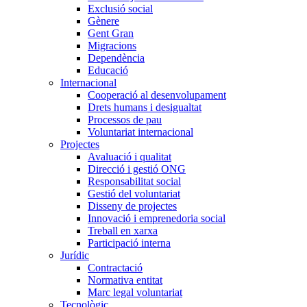
Exclusió social
Gènere
Gent Gran
Migracions
Dependència
Educació
Internacional
Cooperació al desenvolupament
Drets humans i desigualtat
Processos de pau
Voluntariat internacional
Projectes
Avaluació i qualitat
Direcció i gestió ONG
Responsabilitat social
Gestió del voluntariat
Disseny de projectes
Innovació i emprenedoria social
Treball en xarxa
Participació interna
Jurídic
Contractació
Normativa entitat
Marc legal voluntariat
Tecnològic