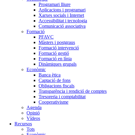
Programari lliure
Aplicacions i programari
Xarxes socials i Internet
Accessibilitat i tecnologia
Comunicació associativa
Formació
PFAVC
Màsters i postgraus
Formació intervenció
Formació gestió
Formació en línia
Dinàmiques grupals
Econòmic
Banca ètica
Captació de fons
Obligacions fiscals
Transparència i rendició de comptes
Tresoreria i comptabilitat
Cooperativisme
Agenda
Opinió
Vídeos
Recursos
Tots
Econòmic