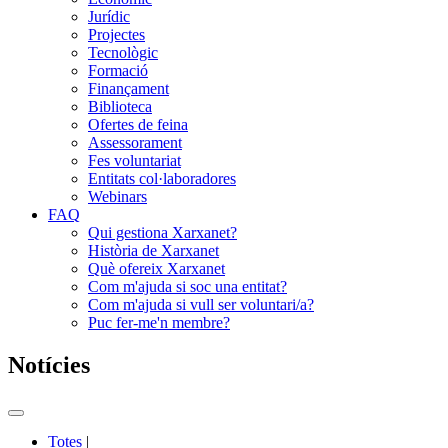
Jurídic
Projectes
Tecnològic
Formació
Finançament
Biblioteca
Ofertes de feina
Assessorament
Fes voluntariat
Entitats col·laboradores
Webinars
FAQ
Qui gestiona Xarxanet?
Història de Xarxanet
Què ofereix Xarxanet
Com m'ajuda si soc una entitat?
Com m'ajuda si vull ser voluntari/a?
Puc fer-me'n membre?
Notícies
Commutador
del
Totes
|