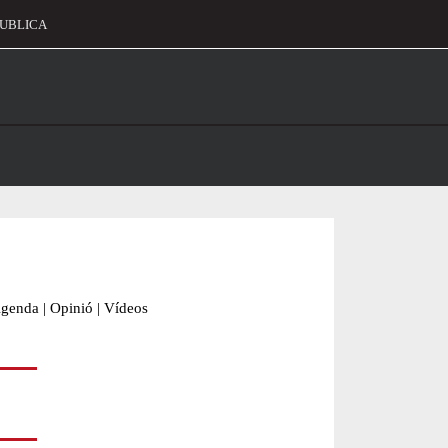
UBLICA
alament
genda
|
Opinió
|
Vídeos