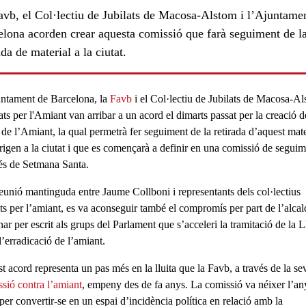
avb, el Col·lectiu de Jubilats de Macosa-Alstom i l’Ajuntame
elona acorden crear aquesta comissió que farà seguiment de l
ada de material a la ciutat.
ntament de Barcelona
, la
Favb
i el
Col·lectiu de Jubilats de Macosa-A
ats per l'Amiant
van arribar a un acord el dimarts passat per la creació d
 de l’Amiant
, la qual permetrà fer seguiment de la retirada d’aquest mate
rigen a la ciutat i que es començarà a definir en una comissió de segui
és de Setmana Santa.
reunió mantinguda entre
Jaume Collboni
i representants dels col·lectius
ats per l’amiant, es va aconseguir també el compromís per part de l’alcal
ar per escrit als grups del
Parlament
que s’acceleri la tramitació de la
Ll
l’erradicació de l’amiant
.
t acord representa un pas més en la lluita que la
Favb
, a través de la se
sió contra l’amiant
, empeny des de fa anys. La comissió va néixer l’an
per convertir-se en un espai d’
incidència política
en relació amb la