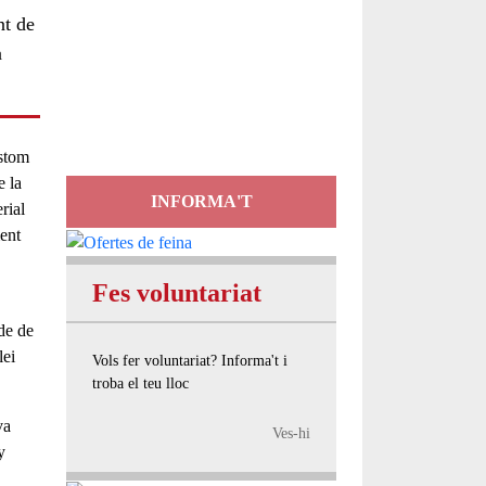
nt de
Servei
a
d'Assessorament
gratuït per a entitats
lstom
e la
INFORMA'T
rial
ment
Fes voluntariat
de de
ei
Vols fer voluntariat? Informa't i
troba el teu lloc
va
Ves-hi
y