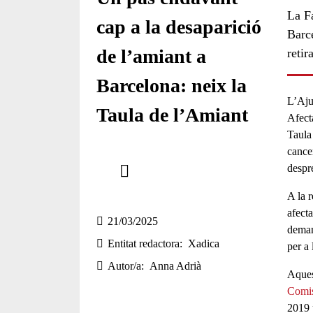
La F
cap a la desaparició
Barc
de l’amiant a
retir
Barcelona: neix la
L’
Aju
Taula de l’Amiant
Afect
Taula
cance
Comparteix
despr
Compartir en altres xarxes socials
A la 
afect
21/03/2025
deman
Entitat redactora
Xadica
per a 
Autor/a
Anna Adrià
Aques
Comis
2019 