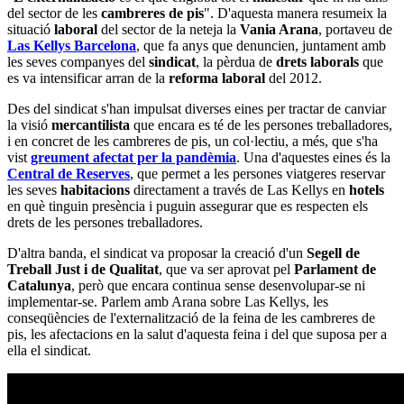
del sector de les
cambreres de pis
". D'aquesta manera resumeix la
situació
laboral
del sector de la neteja la
Vania Arana
, portaveu de
Las Kellys Barcelona
, que fa anys que denuncien, juntament amb
les seves companyes del
sindicat
, la pèrdua de
drets laborals
que
es va intensificar arran de la
reforma laboral
del 2012.
Des del sindicat s'han impulsat diverses eines per tractar de canviar
la visió
mercantilista
que encara es té de les persones treballadores,
i en concret de les cambreres de pis, un col·lectiu, a més, que s'ha
vist
greument afectat per la pandèmia
. Una d'aquestes eines és la
Central de Reserves
, que permet a les persones viatgeres reservar
les seves
habitacions
directament a través de Las Kellys en
hotels
en què tinguin presència i puguin assegurar que es respecten els
drets de les persones treballadores.
D'altra banda, el sindicat va proposar la creació d'un
Segell de
Treball Just i de Qualitat
, que va ser aprovat pel
Parlament de
Catalunya
, però que encara continua sense desenvolupar-se ni
implementar-se. Parlem amb Arana sobre Las Kellys, les
conseqüències de l'externalització de la feina de les cambreres de
pis, les afectacions en la salut d'aquesta feina i del que suposa per a
ella el sindicat.