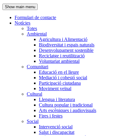
de
Show main menu
l'encapçalament
Formulari de contacte
Notícies
Navegació
Totes
principal
Ambiental
Agricultura i Alimentació
Biodiversitat i espais naturals
Desenvolupament sostenible
Reciclatge i reutilització
Voluntariat ambiental
Comunitari
Educació en el lleure
Mediació i cohesió social
Participació ciutadana
Moviment veïnal
Cultural
Llengua i literatura
Cultura popular i tradicional
Arts escèniques i audiovisuals
Fires i festes
Social
Intervenció social
Salut i discapacitat