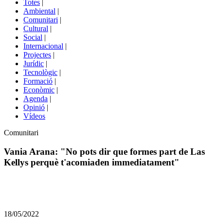
Totes
|
menú
Ambiental
|
de
Comunitari
|
portals
Cultural
|
Social
|
Internacional
|
Projectes
|
Jurídic
|
Tecnològic
|
Formació
|
Econòmic
|
Agenda
|
Opinió
|
Vídeos
Àmbit
Comunitari
de
la
Vania Arana: "No pots dir que formes part de Las
notícia
Kellys perquè t'acomiaden immediatament"
Comparteix
Compartir
en
18/05/2022