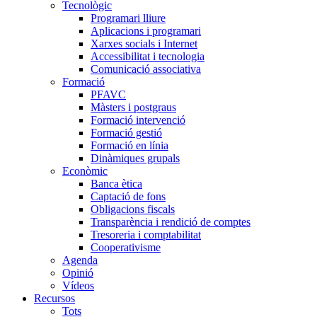
Tecnològic
Programari lliure
Aplicacions i programari
Xarxes socials i Internet
Accessibilitat i tecnologia
Comunicació associativa
Formació
PFAVC
Màsters i postgraus
Formació intervenció
Formació gestió
Formació en línia
Dinàmiques grupals
Econòmic
Banca ètica
Captació de fons
Obligacions fiscals
Transparència i rendició de comptes
Tresoreria i comptabilitat
Cooperativisme
Agenda
Opinió
Vídeos
Recursos
Tots