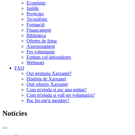
Econòmic
Jurídic
Projectes
Tecnològic
Formació
Finançament
Biblioteca
Ofertes de feina
Assessorament
Fes voluntariat
Entitats col·laboradores
Webinars
FAQ
Qui gestiona Xarxanet?
Història de Xarxanet
Què ofereix Xarxanet
Com m'ajuda si soc una entitat?
Com m'ajuda si vull ser voluntari/a?
Puc fer-me'n membre?
Notícies
Commutador
del