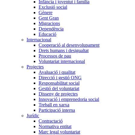
Infància i joventut i família
Exclusió social
Gènere
Gent Gran
Migracions
Dependència
Educació
Internacional
Cooperació al desenvolupament
Drets humans i desigualtat
Processos de pau
Voluntariat internacional
Projectes
Avaluació i qualitat
Direcció i gestió ONG
Responsabilitat social
Gestió del voluntariat
Disseny de projectes
Innovació i emprenedoria social
Treball en xarxa
Participació interna
Jurídic
Contractació
Normativa entitat
Marc legal voluntariat