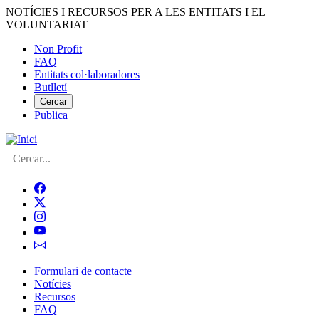
Vés
NOTÍCIES I RECURSOS PER A LES ENTITATS I EL
al
VOLUNTARIAT
contingut
Non Profit
FAQ
Menú
Entitats col·laboradores
del
Butlletí
compte
Cercar
Publica
d'usuari
Cerca
Formulari de contacte
Notícies
Navegació
Recursos
principal
FAQ