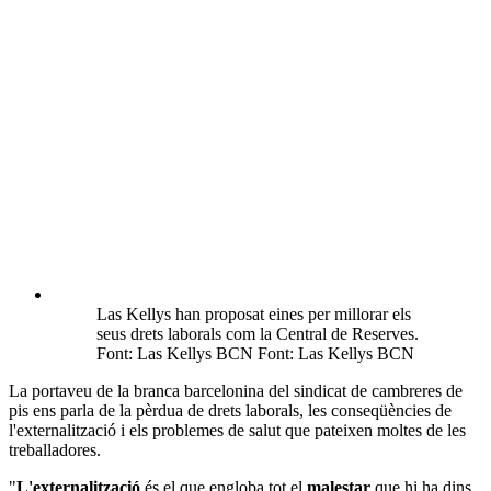
Las Kellys han proposat eines per millorar els
seus drets laborals com la Central de Reserves.
Font: Las Kellys BCN Font: Las Kellys BCN
La portaveu de la branca barcelonina del sindicat de cambreres de
pis ens parla de la pèrdua de drets laborals, les conseqüències de
l'externalització i els problemes de salut que pateixen moltes de les
treballadores.
"
L'externalització
és el que engloba tot el
malestar
que hi ha dins