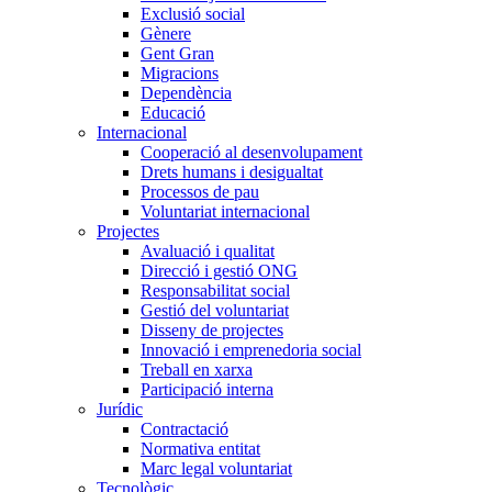
Exclusió social
Gènere
Gent Gran
Migracions
Dependència
Educació
Internacional
Cooperació al desenvolupament
Drets humans i desigualtat
Processos de pau
Voluntariat internacional
Projectes
Avaluació i qualitat
Direcció i gestió ONG
Responsabilitat social
Gestió del voluntariat
Disseny de projectes
Innovació i emprenedoria social
Treball en xarxa
Participació interna
Jurídic
Contractació
Normativa entitat
Marc legal voluntariat
Tecnològic