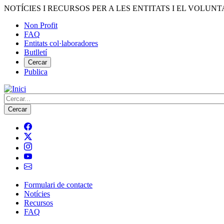
Vés
NOTÍCIES I RECURSOS PER A LES ENTITATS I EL VOLUNT
al
Non Profit
contingut
FAQ
Menú
Entitats col·laboradores
del
Butlletí
compte
Cercar
Publica
d'usuari
Cerca
Formulari de contacte
Notícies
Navegació
Recursos
principal
FAQ
de