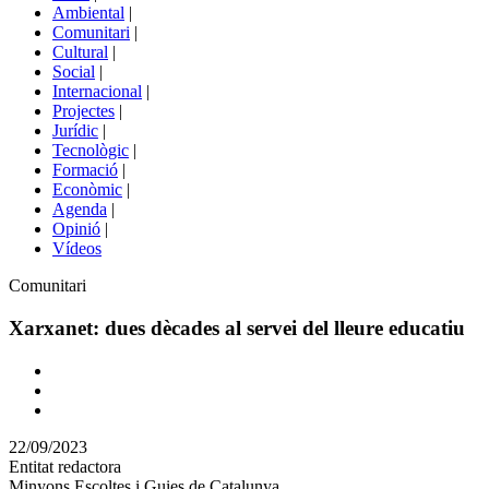
menú
Ambiental
|
de
Comunitari
|
portals
Cultural
|
Social
|
Internacional
|
Projectes
|
Jurídic
|
Tecnològic
|
Formació
|
Econòmic
|
Agenda
|
Opinió
|
Vídeos
Àmbit
Comunitari
de
la
Xarxanet: dues dècades al servei del lleure educatiu
notícia
Comparteix
Compartir
en
22/09/2023
altres
Entitat redactora
xarxes
Minyons Escoltes i Guies de Catalunya
socials