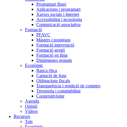
Programari lliure
Aplicacions i programari
Xarxes socials i Internet
Accessibilitat i tecnologia
Comunicació associativa
Formació
PFAVC
Màsters i postgraus
Formació intervenció
Formació gestió
Formació en línia
Dinàmiques grupals
Econòmic
Banca ètica
Captació de fons
Obligacions fiscals
Transparència i rendició de comptes
Tresoreria i comptabilitat
Cooperativisme
Agenda
Opinió
Vídeos
Recursos
Tots
Econòmic