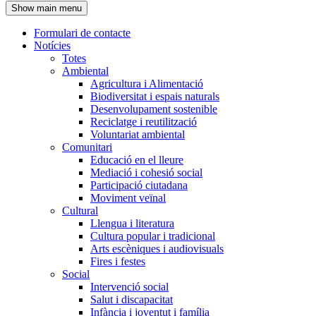
Show main menu
l'encapçalament
Formulari de contacte
Notícies
Navegació
Totes
principal
Ambiental
Agricultura i Alimentació
Biodiversitat i espais naturals
Desenvolupament sostenible
Reciclatge i reutilització
Voluntariat ambiental
Comunitari
Educació en el lleure
Mediació i cohesió social
Participació ciutadana
Moviment veïnal
Cultural
Llengua i literatura
Cultura popular i tradicional
Arts escèniques i audiovisuals
Fires i festes
Social
Intervenció social
Salut i discapacitat
Infància i joventut i família