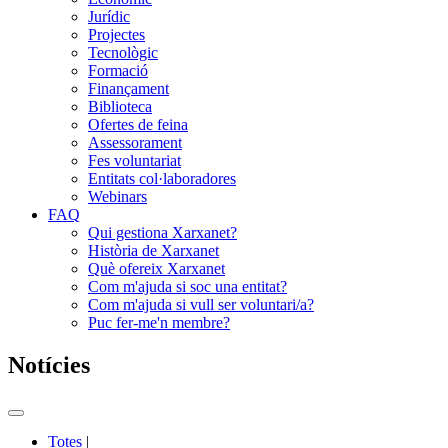
Jurídic
Projectes
Tecnològic
Formació
Finançament
Biblioteca
Ofertes de feina
Assessorament
Fes voluntariat
Entitats col·laboradores
Webinars
FAQ
Qui gestiona Xarxanet?
Història de Xarxanet
Què ofereix Xarxanet
Com m'ajuda si soc una entitat?
Com m'ajuda si vull ser voluntari/a?
Puc fer-me'n membre?
Notícies
Commutador
del
Totes
|