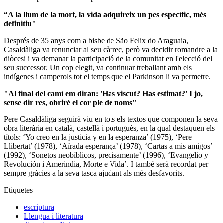
“A la llum de la mort, la vida adquireix un pes específic, més
definitiu"
Després de 35 anys com a bisbe de São Felix do Araguaia,
Casaldàliga va renunciar al seu càrrec, però va decidir romandre a la
diòcesi i va demanar la participació de la comunitat en l'elecció del
seu successor. Un cop elegit, va continuar treballant amb els
indígenes i camperols tot el temps que el Parkinson li va permetre.
"Al final del camí em diran: 'Has viscut? Has estimat?' I jo,
sense dir res, obriré el cor ple de noms"
Pere Casaldàliga seguirà viu en tots els textos que componen la seva
obra literària en català, castellà i portuguès, en la qual destaquen els
títols: ‘Yo creo en la justicia y en la esperanza’ (1975), ‘Pere
Llibertat’ (1978), ‘Aïrada esperança’ (1978), ‘Cartas a mis amigos’
(1992), ‘Sonetos neobíblicos, precisamente’ (1996), ‘Evangelio y
Revolución i Amerindia, Morte e Vida’. I també serà recordat per
sempre gràcies a la seva tasca ajudant als més desfavorits.
Etiquetes
escriptura
Llengua i literatura