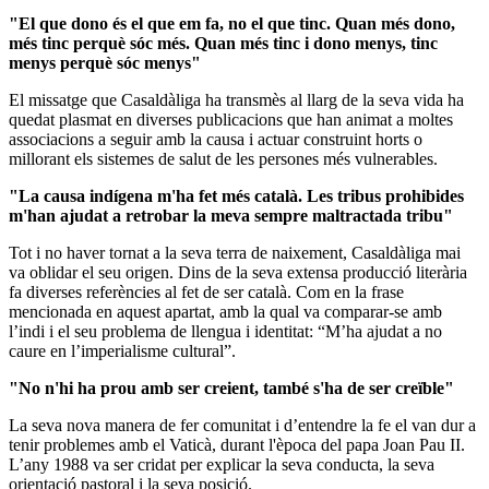
"El que dono és el que em fa, no el que tinc. Quan més dono,
més tinc perquè sóc més. Quan més tinc i dono menys, tinc
menys perquè sóc menys"
El missatge que Casaldàliga ha transmès al llarg de la seva vida ha
quedat plasmat en diverses publicacions que han animat a moltes
associacions a seguir amb la causa i actuar construint horts o
millorant els sistemes de salut de les persones més vulnerables.
"La causa indígena m'ha fet més català. Les tribus prohibides
m'han ajudat a retrobar la meva sempre maltractada tribu"
Tot i no haver tornat a la seva terra de naixement, Casaldàliga mai
va oblidar el seu origen. Dins de la seva extensa producció literària
fa diverses referències al fet de ser català. Com en la frase
mencionada en aquest apartat, amb la qual va comparar-se amb
l’indi i el seu problema de llengua i identitat: “M’ha ajudat a no
caure en l’imperialisme cultural”.
"No n'hi ha prou amb ser creient, també s'ha de ser creïble"
La seva nova manera de fer comunitat i d’entendre la fe el van dur a
tenir problemes amb el Vaticà, durant l'època del papa Joan Pau II.
L’any 1988 va ser cridat per explicar la seva conducta, la seva
orientació pastoral i la seva posició.