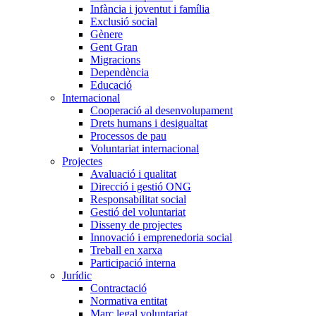
Infància i joventut i família
Exclusió social
Gènere
Gent Gran
Migracions
Dependència
Educació
Internacional
Cooperació al desenvolupament
Drets humans i desigualtat
Processos de pau
Voluntariat internacional
Projectes
Avaluació i qualitat
Direcció i gestió ONG
Responsabilitat social
Gestió del voluntariat
Disseny de projectes
Innovació i emprenedoria social
Treball en xarxa
Participació interna
Jurídic
Contractació
Normativa entitat
Marc legal voluntariat