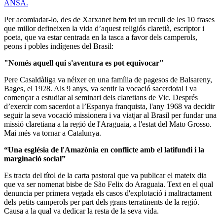
ANSA.
Per acomiadar-lo, des de Xarxanet hem fet un recull de les 10 frases
que millor defineixen la vida d’aquest religiós claretià, escriptor i
poeta, que va estar centrada en la tasca a favor dels camperols,
peons i pobles indígenes del Brasil:
"Només aquell qui s'aventura es pot equivocar"
Pere Casaldàliga va néixer en una família de pagesos de Balsareny,
Bages, el 1928. Als 9 anys, va sentir la vocació sacerdotal i va
començar a estudiar al seminari dels claretians de Vic. Després
d’exercir com sacerdot a l’Espanya franquista, l'any 1968 va decidir
seguir la seva vocació missionera i va viatjar al Brasil per fundar una
missió claretiana a la regió de l'Araguaia, a l'estat del Mato Grosso.
Mai més va tornar a Catalunya.
“Una església de l'Amazònia en conflicte amb el latifundi i la
marginació social”
Es tracta del títol de la carta pastoral que va publicar el mateix dia
que va ser nomenat bisbe de São Felix do Araguaia. Text en el qual
denuncia per primera vegada els casos d'explotació i maltractament
dels petits camperols per part dels grans terratinents de la regió.
Causa a la qual va dedicar la resta de la seva vida.