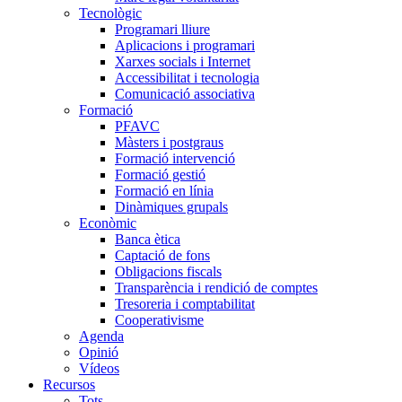
Tecnològic
Programari lliure
Aplicacions i programari
Xarxes socials i Internet
Accessibilitat i tecnologia
Comunicació associativa
Formació
PFAVC
Màsters i postgraus
Formació intervenció
Formació gestió
Formació en línia
Dinàmiques grupals
Econòmic
Banca ètica
Captació de fons
Obligacions fiscals
Transparència i rendició de comptes
Tresoreria i comptabilitat
Cooperativisme
Agenda
Opinió
Vídeos
Recursos
Tots