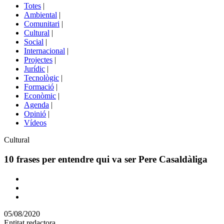
del
Totes
|
menú
Ambiental
|
de
Comunitari
|
portals
Cultural
|
Social
|
Internacional
|
Projectes
|
Jurídic
|
Tecnològic
|
Formació
|
Econòmic
|
Agenda
|
Opinió
|
Vídeos
Àmbit
Cultural
de
la
10 frases per entendre qui va ser Pere Casaldàliga
notícia
Comparteix
Compartir
en
05/08/2020
altres
Entitat redactora
xarxes