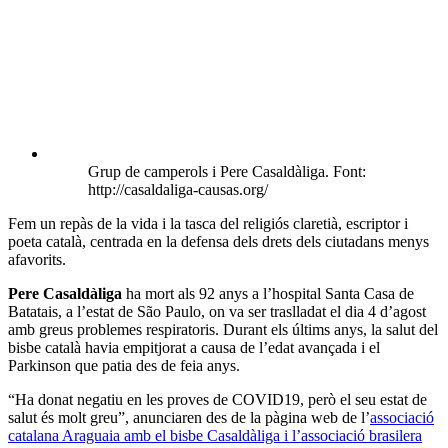
Grup de camperols i Pere Casaldàliga. Font:
http://casaldaliga-causas.org/
Fem un repàs de la vida i la tasca del religiós claretià, escriptor i
poeta català, centrada en la defensa dels drets dels ciutadans menys
afavorits.
Pere Casaldàliga
ha mort als 92 anys a l’hospital Santa Casa de
Batatais, a l’estat de São Paulo, on va ser traslladat el dia 4 d’agost
amb greus problemes respiratoris. Durant els últims anys, la salut del
bisbe català havia empitjorat a causa de l’edat avançada i el
Parkinson que patia des de feia anys.
“Ha donat negatiu en les proves de COVID19, però el seu estat de
salut és molt greu”, anunciaren des de la pàgina web de l’
associació
catalana Araguaia amb el bisbe Casaldàliga i l’associació brasilera