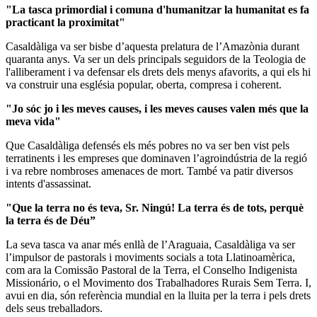
"La tasca primordial i comuna d'humanitzar la humanitat es fa
practicant la proximitat"
Casaldàliga va ser bisbe d’aquesta prelatura de l’Amazònia durant
quaranta anys. Va ser un dels principals seguidors de la Teologia de
l'alliberament i va defensar els drets dels menys afavorits, a qui els hi
va construir una església popular, oberta, compresa i coherent.
"Jo sóc jo i les meves causes, i les meves causes valen més que la
meva vida"
Que Casaldàliga defensés els més pobres no va ser ben vist pels
terratinents i les empreses que dominaven l’agroindústria de la regió
i va rebre nombroses amenaces de mort. També va patir diversos
intents d'assassinat.
"Que la terra no és teva, Sr. Ningú! La terra és de tots, perquè
la terra és de Déu”
La seva tasca va anar més enllà de l’Araguaia, Casaldàliga va ser
l’impulsor de pastorals i moviments socials a tota Llatinoamèrica,
com ara la Comissão Pastoral de la Terra, el Conselho Indigenista
Missionário, o el Movimento dos Trabalhadores Rurais Sem Terra. I,
avui en dia, són referència mundial en la lluita per la terra i pels drets
dels seus treballadors.