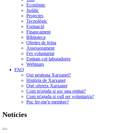
Econòmic
Jurídic
Projectes
Tecnològic
Formació
Finançament
Biblioteca
Ofertes de feina
Assessorament
Fes voluntariat
Entitats col·laboradores
Webinars
FAQ
Qui gestiona Xarxanet?
Història de Xarxanet
Què ofereix Xarxanet
Com m'ajuda si soc una entitat?
Com m'ajuda si vull ser voluntari/a?
Puc fer-me'n membre?
Notícies
Commutador