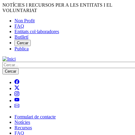
Vés
NOTÍCIES I RECURSOS PER A LES ENTITATS I EL
al
VOLUNTARIAT
contingut
Non Profit
FAQ
Menú
Entitats col·laboradores
del
Butlletí
compte
Cercar
Publica
d'usuari
Cerca
Formulari de contacte
Notícies
Navegació
Recursos
principal
FAQ