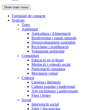
de
Show main menu
l'encapçalament
Formulari de contacte
Notícies
Navegació
Totes
principal
Ambiental
Agricultura i Alimentació
Biodiversitat i espais naturals
Desenvolupament sostenible
Reciclatge i reutilització
Voluntariat ambiental
Comunitari
Educació en el lleure
Mediació i cohesió social
Participació ciutadana
Moviment veïnal
Cultural
Llengua i literatura
Cultura popular i tradicional
Arts escèniques i audiovisuals
Fires i festes
Social
Intervenció social
Salut i discapacitat