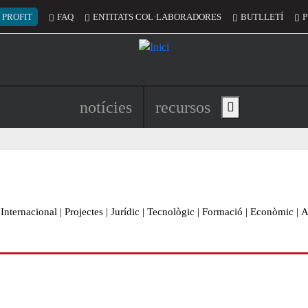
 del compte d'usuari
 PROFIT
FAQ
ENTITATS COL·LABORADORES
BUTLLETÍ
P
Navegació principal de l'encapç
notícies
recursos
Show main menu
Internacional
|
Projectes
|
Jurídic
|
Tecnològic
|
Formació
|
Econòmic
|
A