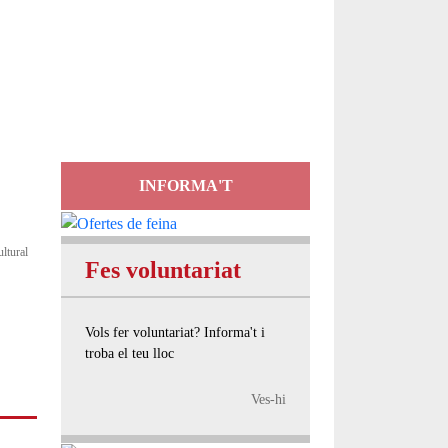
Servei
d'Assessorament
gratuït per a entitats
INFORMA'T
ultural
Fes voluntariat
Vols fer voluntariat? Informa't i
troba el teu lloc
Ves-hi