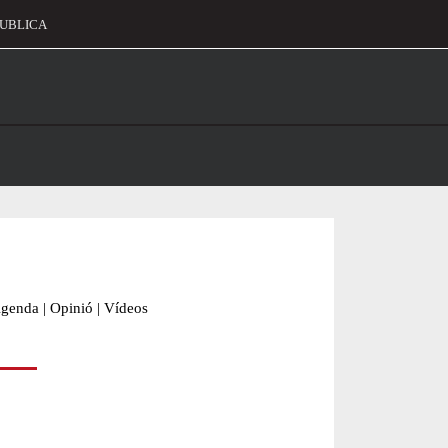
UBLICA
alament
genda
|
Opinió
|
Vídeos