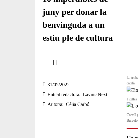
juny per donar la
benvinguda a un
estiu ple de cultura
Comparteix
Compartir en altres xarxes socials
La trob
català
31/05/2022
Entitat redactora
LaviniaNext
Titelle
Autor/a
Cèlia Carbó
Cartell
Barcelo