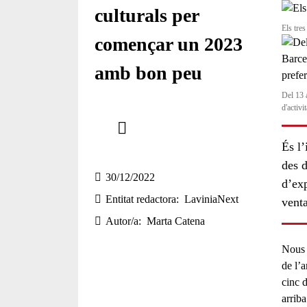
culturals per
Els tre
començar un 2023
amb bon peu
Del 13 
d'activi
Comparteix
És l’
Compartir en altres xarxes socials
des d
30/12/2022
d’exp
Entitat redactora
LaviniaNext
venta
Autor/a
Marta Catena
Nous i
de l’
cinc d
arriba