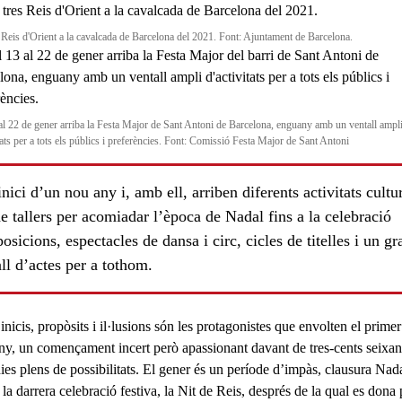
s Reis d'Orient a la cavalcada de Barcelona del 2021. Font: Ajuntament de Barcelona.
al 22 de gener arriba la Festa Major de Sant Antoni de Barcelona, enguany amb un ventall ampl
tats per a tots els públics i preferències. Font: Comissió Festa Major de Sant Antoni
inici d’un nou any i, amb ell, arriben diferents activitats cultur
e tallers per acomiadar l’època de Nadal fins a la celebració
osicions, espectacles de dansa i circ, cicles de titelles i un gr
ll d’actes per a tothom.
nicis, propòsits i il·lusions són les
protagonistes
que envolten el prime
any, un començament incert però apassionant davant de tres-cents seixan
ies plens de possibilitats. El gener és un període d’impàs, clausura
Nad
 la darrera celebració festiva, la Nit de Reis, després de la qual es dona 