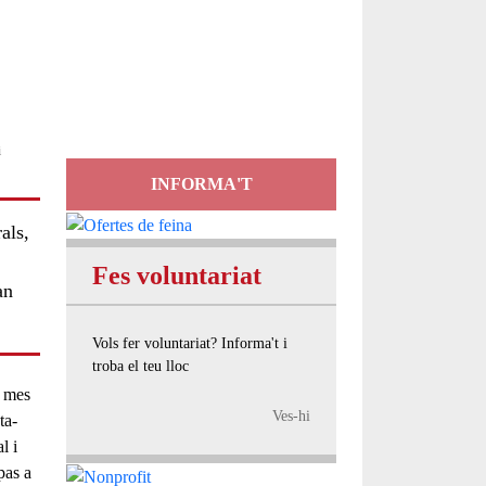
Servei
d'Assessorament
gratuït per a entitats
i
INFORMA'T
als,
Fes voluntariat
an
Vols fer voluntariat? Informa't i
troba el teu lloc
r mes
Ves-hi
ta-
al
i
pas a