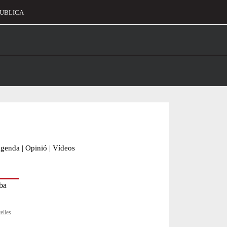
UBLICA
alament
genda
|
Opinió
|
Vídeos
elles