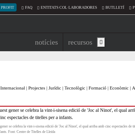
 del compte d'usuari
 PROFIT
FAQ
ENTITATS COL·LABORADORES
BUTLLETÍ
P
Navegació principal de l'encapç
notícies
recursos
Show main menu
Internacional
|
Projectes
|
Jurídic
|
Tecnològic
|
Formació
|
Econòmic
|
A
ener se celebra la vint-i-sisena edició de 'Joc al Ninot', el qual arriba amb cinc espectacles de tit
fants. Font: Centre de Titelles de Lleida