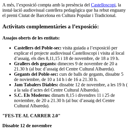
A més, l’exposició compta amb la presència del
Castelloscopi
, la
instal·lació audiovisual castellera pedagògica que ha rebut enguany
el premi Ciutat de Barcelona en Cultura Popular i Tradicional.
Activitats complementàries a l’exposició:
Assajos oberts de les entitats:
Castellers del Poble-sec:
visita guiada a l’exposició per
explicar el projecte audiovisual Castelloscopi i visita al local
d’assaig, els dies 8,11,15 i 18 de novembre, de 18 a 19 h.
Grallers dels gegants:
dimecres 9 de novembre de 20 a
21.30 h (al buc d’assaig del Centre Cultural Albareda).
Gegants del Poble-sec:
curs de balls de gegants, dissabte 5
de noviembre, de 10 a 14 h i de 16 a 21.30 h.
Jam Tabalers Diables:
dissabte 12 de novembre, a les 19 h (
a la sala d’actes del Centre Cultural Albareda).
S.C. Els Moderns:
dimarts 8,15 i divendres 11 i 25 de
noviembre, de 20 a 21.30 h (al buc d’assaig del Centre
Cultural Albareda).
"FES-TE AL CARRER 2.0"
Dissabte 12 de novembre