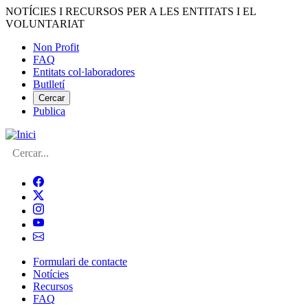
Vés
NOTÍCIES I RECURSOS PER A LES ENTITATS I EL
al
VOLUNTARIAT
contingut
Non Profit
FAQ
Menú
Entitats col·laboradores
del
Butlletí
compte
Cercar
Publica
d'usuari
Cerca
Formulari de contacte
Notícies
Navegació
Recursos
principal
FAQ