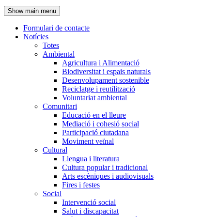
de
Show main menu
l'encapçalament
Formulari de contacte
Notícies
Navegació
Totes
principal
Ambiental
Agricultura i Alimentació
Biodiversitat i espais naturals
Desenvolupament sostenible
Reciclatge i reutilització
Voluntariat ambiental
Comunitari
Educació en el lleure
Mediació i cohesió social
Participació ciutadana
Moviment veïnal
Cultural
Llengua i literatura
Cultura popular i tradicional
Arts escèniques i audiovisuals
Fires i festes
Social
Intervenció social
Salut i discapacitat