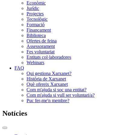
Econòmic
Jurídic
Projectes
Tecnològic
Formació
Finançament
Biblioteca
Ofertes de feina
Assessorament
Fes voluntariat
Entitats col·laboradores
Webinars
FAQ
Qui gestiona Xarxanet?
Història de Xarxanet
Què ofereix Xarxanet
Com m'ajuda si soc una entitat?
Com m'ajuda si vull ser voluntari/a?
Puc fer-me'n membre?
Notícies
Commutador
del