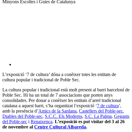
xarxes
Minyons Escoltes i Guies de Catalunya
socials
L’exposició ‘7 de cultura’ dóna a conèixer totes les entitats de
cultura popular i tradicional de Poble Sec.
La cultura popular i tradicional està molt present al barri barceloní de
Poble Sec. Hi ha un total de 7 associacions que porten anys
consolidades. Per donar a conèixer les entitats d’arrel tradicional
catalana a aquest barri, s’ha organitzat l’exposició ‘
7 de cultura
’,
amb la presència d’
Amics de la Sardana
,
Castellers del Poble-sec
,
Diables del Poble-sec
,
S.C.C. Els Moderns
,
S.C. La Palma
,
Gegants
del Poble-sec
i
Renaixença
.
L’exposició es pot visitar del 3 al 26
de novembre al
Centre Cultural Albareda
.