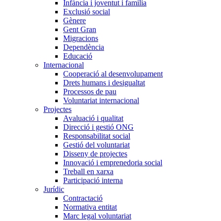
Infància i joventut i família
Exclusió social
Gènere
Gent Gran
Migracions
Dependència
Educació
Internacional
Cooperació al desenvolupament
Drets humans i desigualtat
Processos de pau
Voluntariat internacional
Projectes
Avaluació i qualitat
Direcció i gestió ONG
Responsabilitat social
Gestió del voluntariat
Disseny de projectes
Innovació i emprenedoria social
Treball en xarxa
Participació interna
Jurídic
Contractació
Normativa entitat
Marc legal voluntariat