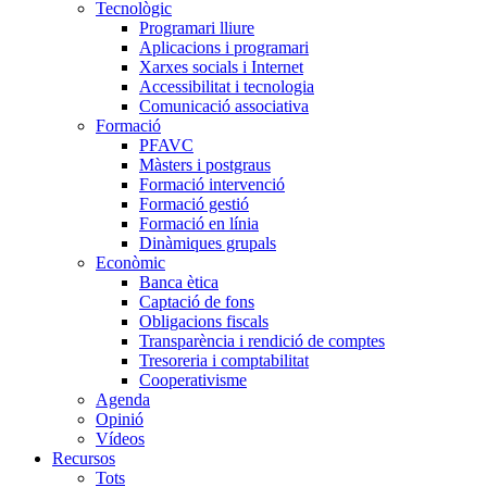
Tecnològic
Programari lliure
Aplicacions i programari
Xarxes socials i Internet
Accessibilitat i tecnologia
Comunicació associativa
Formació
PFAVC
Màsters i postgraus
Formació intervenció
Formació gestió
Formació en línia
Dinàmiques grupals
Econòmic
Banca ètica
Captació de fons
Obligacions fiscals
Transparència i rendició de comptes
Tresoreria i comptabilitat
Cooperativisme
Agenda
Opinió
Vídeos
Recursos
Tots