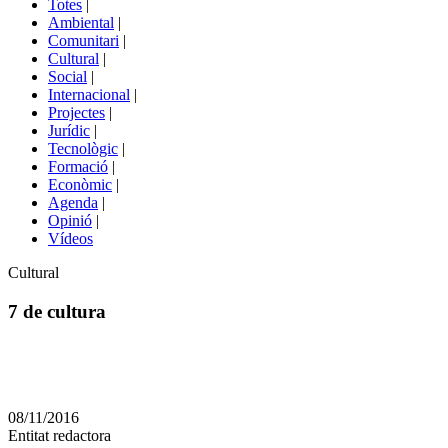
Totes
|
menú
Ambiental
|
de
Comunitari
|
portals
Cultural
|
Social
|
Internacional
|
Projectes
|
Jurídic
|
Tecnològic
|
Formació
|
Econòmic
|
Agenda
|
Opinió
|
Vídeos
Àmbit
Cultural
de
la
7 de cultura
notícia
Comparteix
Compartir
en
08/11/2016
altres
Entitat redactora