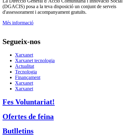
La
Direcció General d’Acció Comunitària i Innovació Social
(DGACIS)
posa a la teva disposició un conjunt de serveis
d'assessorament i acompanyament gratuïts.
Més informació
Segueix-nos
Xarxanet
Xarxanet tecnologia
Actualitat
Tecnologia
Finançament
Xarxanet
Xarxanet
Fes Voluntariat!
Ofertes de feina
Butlletins