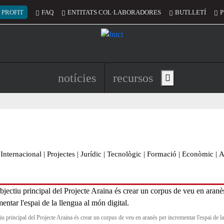
 del compte d'usuari
 PROFIT
FAQ
ENTITATS COL·LABORADORES
BUTLLETÍ
P
Navegació principal de l'encapç
notícies
recursos
Show main menu
Internacional
|
Projectes
|
Jurídic
|
Tecnològic
|
Formació
|
Econòmic
|
A
iu principal del Projecte Araina és crear un corpus de veu en aranès per incrementar l'espai de l