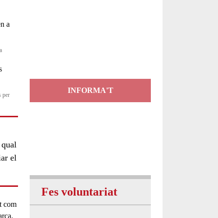
Servei
d'Assessorament
gratuït per a entitats
a
INFORMA'T
s per
 qual
ar el
Fes voluntariat
nt com
arca,