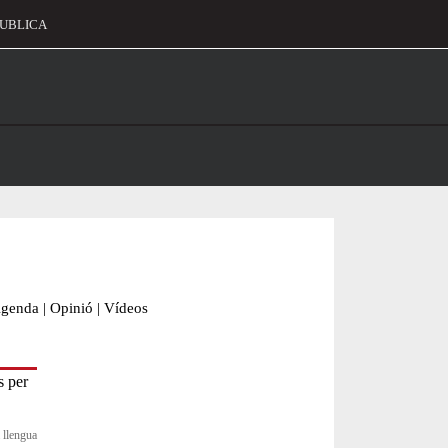
UBLICA
alament
genda
|
Opinió
|
Vídeos
a llengua