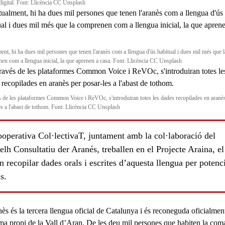
digital. Font: Llicència CC Unsplash
ent, hi ha dues mil persones que tenen l'aranès com a llengua d'ús habitual i dues mil més que l
en com a llengua inicial, la que aprenen a casa. Font: Llicència CC Unsplash
s de les plataformes Common Voice i ReVOc, s'introduiran totes les dades recopilades en aranè
es a l'abast de tothom. Font: Llicència CC Unsplash
operativa Col·lectivaT, juntament amb la col·laboració del
lh Consultatiu der Aranés, treballen en el Projecte Araina, el
n recopilar dades orals i escrites d’aquesta llengua per potenci
s.
nès
és la tercera llengua oficial de Catalunya i és reconeguda oficialme
oma propi de la
Vall d’Aran
. De les deu mil persones que habiten la com