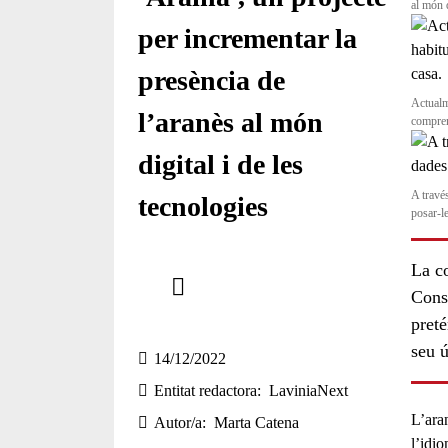
al món 
per incrementar la
presència de
Actualm
l’aranès al món
compren
digital i de les
A travé
tecnologies
posar-l
Comparteix
La co
Conse
Compartir en altres xarxes socials
preté
seu ú
14/12/2022
Entitat redactora
LaviniaNext
L’
ara
Autor/a
Marta Catena
l’idi