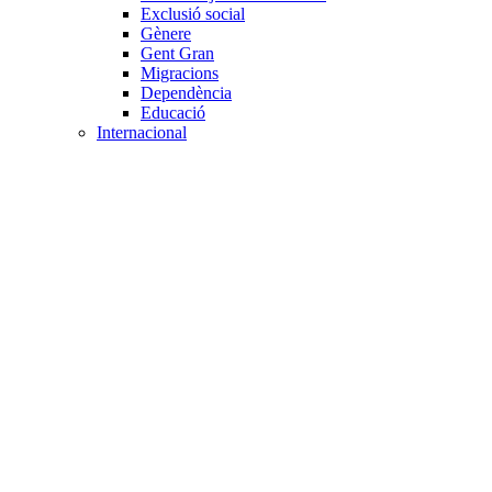
Exclusió social
Gènere
Gent Gran
Migracions
Dependència
Educació
Internacional
Cooperació al desenvolupament
Drets humans i desigualtat
Processos de pau
Voluntariat internacional
Projectes
Avaluació i qualitat
Direcció i gestió ONG
Responsabilitat social
Gestió del voluntariat
Disseny de projectes
Innovació i emprenedoria social
Treball en xarxa
Participació interna
Jurídic
Contractació
Normativa entitat
Marc legal voluntariat
Tecnològic