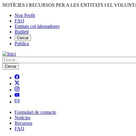
Vés
NOTÍCIES I RECURSOS PER A LES ENTITATS I EL VOLUNT
al
Non Profit
contingut
FAQ
Menú
Entitats col·laboradores
del
Butlletí
compte
Cercar
Publica
d'usuari
Cerca
Formulari de contacte
Notícies
Navegació
Recursos
principal
FAQ
de