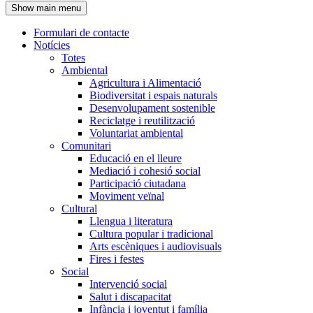
Show main menu
l'encapçalament
Formulari de contacte
Notícies
Navegació
Totes
principal
Ambiental
Agricultura i Alimentació
Biodiversitat i espais naturals
Desenvolupament sostenible
Reciclatge i reutilització
Voluntariat ambiental
Comunitari
Educació en el lleure
Mediació i cohesió social
Participació ciutadana
Moviment veïnal
Cultural
Llengua i literatura
Cultura popular i tradicional
Arts escèniques i audiovisuals
Fires i festes
Social
Intervenció social
Salut i discapacitat
Infància i joventut i família