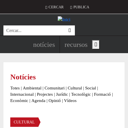
Vés al contingut
Menú del compte d'usuari
CERCAR
PUBLICA
Cerca
Navegació principal de l'encapç
notícies
recursos
Show main menu
Notícies
Totes
|
Ambiental
|
Comunitari
|
Cultural
|
Social
|
Internacional
|
Projectes
|
Jurídic
|
Tecnològic
|
Formació
|
Econòmic
|
Agenda
|
Opinió
|
Vídeos
Àmbit de la notícia
CULTURAL