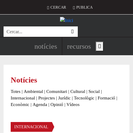
Vés al contingut
Menú del compte d'usuari
CERCAR
PUBLICA
Cerca
Navegació principal de l'encapç
notícies
recursos
Show main menu
Notícies
Totes
|
Ambiental
|
Comunitari
|
Cultural
|
Social
|
Internacional
|
Projectes
|
Jurídic
|
Tecnològic
|
Formació
|
Econòmic
|
Agenda
|
Opinió
|
Vídeos
Àmbit de la notícia
INTERNACIONAL