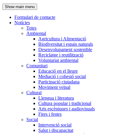
de
Show main menu
l'encapçalament
Formulari de contacte
Notícies
Navegació
Totes
principal
Ambiental
Agricultura i Alimentació
Biodiversitat i espais naturals
Desenvolupament sostenible
Reciclatge i reutilització
Voluntariat ambiental
Comunitari
Educació en el lleure
Mediació i cohesió social
Participació ciutadana
Moviment veïnal
Cultural
Llengua i literatura
Cultura popular i tradicional
Arts escèniques i audiovisuals
Fires i festes
Social
Intervenció social
Salut i discapacitat