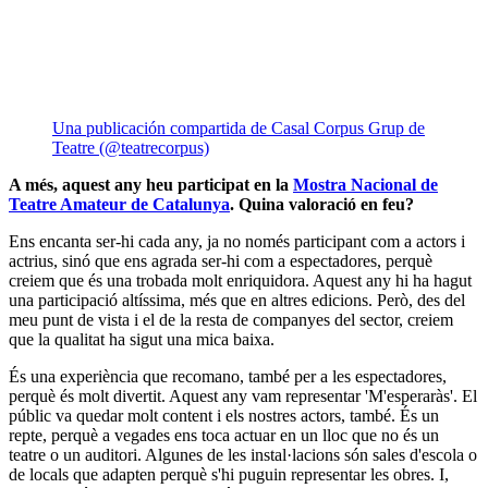
Una publicación compartida de Casal Corpus Grup de
Teatre (@teatrecorpus)
A més, aquest any heu participat en la
Mostra Nacional de
Teatre Amateur de Catalunya
. Quina valoració en feu?
Ens encanta ser-hi cada any, ja no només participant com a actors i
actrius, sinó que ens agrada ser-hi com a espectadores, perquè
creiem que és una trobada molt enriquidora. Aquest any hi ha hagut
una participació altíssima, més que en altres edicions. Però, des del
meu punt de vista i el de la resta de companyes del sector, creiem
que la qualitat ha sigut una mica baixa.
És una experiència que recomano, també per a les espectadores,
perquè és molt divertit. Aquest any vam representar 'M'esperaràs'. El
públic va quedar molt content i els nostres actors, també. És un
repte, perquè a vegades ens toca actuar en un lloc que no és un
teatre o un auditori. Algunes de les instal·lacions són sales d'escola o
de locals que adapten perquè s'hi puguin representar les obres. I,