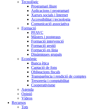
Tecnològic
Programari lliure
Aplicacions i programari
Xarxes socials i Internet
Accessibilitat i tecnologia
Comunicació associativa
Formació
PFAVC
Màsters i postgraus
Formació intervenció
Formació gestió
Formació en línia
Dinàmiques grupals
Econòmic
Banca ètica
Captació de fons
Obligacions fiscals
Transparència i rendició de comptes
Tresoreria i comptabilitat
Cooperativisme
Agenda
Opinió
Vídeos
Recursos
Tots