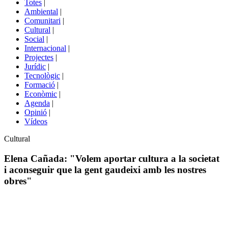
Totes
|
menú
Ambiental
|
de
Comunitari
|
portals
Cultural
|
Social
|
Internacional
|
Projectes
|
Jurídic
|
Tecnològic
|
Formació
|
Econòmic
|
Agenda
|
Opinió
|
Vídeos
Àmbit
Cultural
de
la
Elena Cañada: "Volem aportar cultura a la societat
notícia
i aconseguir que la gent gaudeixi amb les nostres
obres"
Comparteix
Compartir