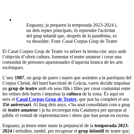
Enguany, ja preparen la temporada 2023-2024 i,
un dels reptes principals, és reprendre l'activitat
del grup infantil que, després de la pandèmia, es
va dissoldre. Font: Casal Corpus Grup de Teatre
El Casal Corpus Grup de Teatre va néixer fa trenta-cinc anys amb
l’objectiu d’oferir cultura, fomentar el teatre amateur i crear una
comunitat de persones apassionades d’aquesta branca de les arts
escèniques.
L’any
1987
, un grup de pares i mares que assistien a la parròquia del
Corpus Christi, del barri barceloní de Gràcia, varen decidir impulsar
un
grup de teatre
amb els seus fills i filles per crear comunitat entre
les veïnes dels barris i impulsar la
cultura
de la zona. És aquí on
neix el
Casal Corpus Grup de Teatre
, que just ha complert el seu
35è aniversari
. Al llarg dels anys, s’ha anat consolidant com a grup
de
teatre amateur
i ja ha recorregut tota Catalunya per apropar al
públic el ventall de representacions i obres que han posat en escena.
Enguany, ja tenen entre mans la preparació de la
temporada 2023-
2024
i treballen, també, per recuperar el
grup infantil
de teatre que,