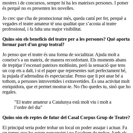
mostres i de concursos, sempre hi ha les mateixes persones. I potser
és perquè no es presenten les novelles.
Jo crec que s'ha de promocionar més, queda camí per fer, perquè a
vegades el teatre amateur té una qualitat que s’acosta al teatre
professional, i fa falta una major visibilitat.
Quins són els beneficis del teatre per a les persones? Què aporta
formar part d'un grup teatral?
Jo penso que el teatre és una forma de socialitzar. Ajuda molt a
coneixe's a un mateix, de manera reconfortant. Els moments abans
de trepitjar l’escenari pateixes moltíssim, però la sensació que tens
un cop ets a dalt, i si el paper que representes surt perfectament bé,
la pujada d’adrenalina és espectacular. Penso que li pot anar bé a
tothom, a persones introvertides i extravertides. És una activitat molt
enriquidora, que et permet mostrar-te. No t'ho quedes tu, sinó que ho
regales.
"El teatre amateur a Catalunya està molt viu i molt a
l’ordre del dia"
Quins són els reptes de futur del Casal Corpus Grup de Teatre?
El principal seria poder trobar un local on poder assajar i actuar. Fa
un temps que ho estem perseguint i no l'acabem de trobar. Amb els