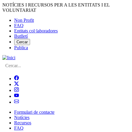
Vés
NOTÍCIES I RECURSOS PER A LES ENTITATS I EL
al
VOLUNTARIAT
contingut
Non Profit
FAQ
Menú
Entitats col·laboradores
del
Butlletí
compte
Cercar
Publica
d'usuari
Cerca
Formulari de contacte
Notícies
Navegació
Recursos
principal
FAQ