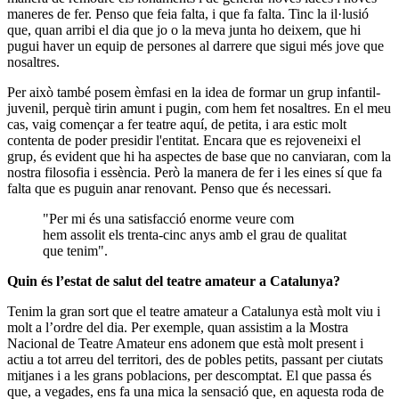
maneres de fer. Penso que feia falta, i que fa falta. Tinc la il·lusió
que, quan arribi el dia que jo o la meva junta ho deixem, que hi
pugui haver un equip de persones al darrere que sigui més jove que
nosaltres.
Per això també posem èmfasi en la idea de formar un grup infantil-
juvenil, perquè tirin amunt i pugin, com hem fet nosaltres. En el meu
cas, vaig començar a fer teatre aquí, de petita, i ara estic molt
contenta de poder presidir l'entitat. Encara que es rejoveneixi el
grup, és evident que hi ha aspectes de base que no canviaran, com la
nostra filosofia i essència. Però la manera de fer i les eines sí que fa
falta que es puguin anar renovant. Penso que és necessari.
"Per mi és una satisfacció enorme veure com
hem assolit els trenta-cinc anys amb el grau de qualitat
que tenim".
Quin és l’estat de salut del teatre amateur a Catalunya?
Tenim la gran sort que el teatre amateur a Catalunya està molt viu i
molt a l’ordre del dia. Per exemple, quan assistim a la Mostra
Nacional de Teatre Amateur ens adonem que està molt present i
actiu a tot arreu del territori, des de pobles petits, passant per ciutats
mitjanes i a les grans poblacions, per descomptat. El que passa és
que, a vegades, ens fa una mica la sensació que, en aquesta roda de