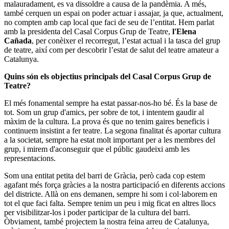
malauradament, es va dissoldre a causa de la pandèmia. A més,
també cerquen un espai on poder actuar i assajar, ja que, actualment,
no compten amb cap local que faci de seu de l’entitat. Hem parlat
amb la presidenta del Casal Corpus Grup de Teatre,
l'Elena
Cañada
, per conèixer el recorregut, l’estat actual i la tasca del grup
de teatre, així com per descobrir l’estat de salut del teatre amateur a
Catalunya.
Quins són els objectius principals del Casal Corpus Grup de
Teatre?
El més fonamental sempre ha estat passar-nos-ho bé. És la base de
tot. Som un grup d'amics, per sobre de tot, i intentem gaudir al
màxim de la cultura. La prova és que no tenim gaires beneficis i
continuem insistint a fer teatre. La segona finalitat és aportar cultura
a la societat, sempre ha estat molt important per a les membres del
grup, i mirem d'aconseguir que el públic gaudeixi amb les
representacions.
Som una entitat petita del barri de Gràcia, però cada cop estem
agafant més força gràcies a la nostra participació en diferents accions
del districte. Allà on ens demanen, sempre hi som i col·laborem en
tot el que faci falta. Sempre tenim un peu i mig ficat en altres llocs
per visibilitzar-los i poder participar de la cultura del barri.
Òbviament, també projectem la nostra feina arreu de Catalunya,