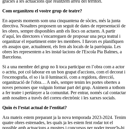
gràcies a les actuacions que realitzem arreu del territori.
Com organitzeu el vostre grup de teatre?
En aquests moments som una cinquantena de sòcies, més la junta
directiva. Nosaltres proposem un seguit de dates de representació de
les obres, sempre disponibles amb els llocs on actuem. A partir
d’aquí, les directores s’encarreguen de proposar una peça teatral i
organitzar el repartiment entre les membres. I llavors es planifiquen
els assajos que, actualment, els fem als locals de la parròquia. Les
obres les representem a les instal·lacions de l'Escola Pia Balmes, a
Barcelona.
Si a una membre del grup no li toca participar en l’obra com a actor
o actriu, pot col·laborar en un bon grapat d'accions, com el decorat i
l'escenografia, el so i la il·luminació, com a regidora, direcció,
organització de l'obra… A més, sempre tenim les portes obertes a
noves persones que vulguin formar part del grup. Animem a tothom
a fer teatre i pertànyer a la comunitat. Per entrar, només cal contactar
amb nosaltres a través del correu electrònic i les xarxes socials.
Quin és l’estat actual de l’entitat?
Ara mateix estem preparant ja la nova temporada 2023-2024. Tenim
quatre obres estrenades, les quals ja les estem fent rodar tot el
possible amb actuacions a mostres i concursos per poder treure'ls-hi