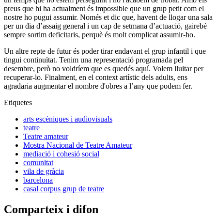
preus que hi ha actualment és impossible que un grup petit com el
nostre ho pugui assumir. Només et dic que, havent de llogar una sala
per un dia d’assaig general i un cap de setmana d’actuació, gairebé
sempre sortim deficitaris, perquè és molt complicat assumir-ho.
Un altre repte de futur és poder tirar endavant el grup infantil i que
tingui continuïtat. Tenim una representació programada pel
desembre, però no voldríem que es quedés aquí. Volem lluitar per
recuperar-lo. Finalment, en el context artístic dels adults, ens
agradaria augmentar el nombre d'obres a l’any que podem fer.
Etiquetes
arts escèniques i audiovisuals
teatre
Teatre amateur
Mostra Nacional de Teatre Amateur
mediació i cohesió social
comunitat
vila de gràcia
barcelona
casal corpus grup de teatre
Comparteix i difon