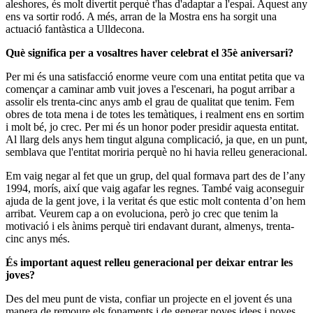
aleshores, és molt divertit perquè t'has d'adaptar a l'espai. Aquest any
ens va sortir rodó. A més, arran de la Mostra ens ha sorgit una
actuació fantàstica a Ulldecona.
Què significa per a vosaltres haver celebrat el 35è aniversari?
Per mi és una satisfacció enorme veure com una entitat petita que va
començar a caminar amb vuit joves a l'escenari, ha pogut arribar a
assolir els trenta-cinc anys amb el grau de qualitat que tenim. Fem
obres de tota mena i de totes les temàtiques, i realment ens en sortim
i molt bé, jo crec. Per mi és un honor poder presidir aquesta entitat.
Al llarg dels anys hem tingut alguna complicació, ja que, en un punt,
semblava que l'entitat moriria perquè no hi havia relleu generacional.
Em vaig negar al fet que un grup, del qual formava part des de l’any
1994, morís, així que vaig agafar les regnes. També vaig aconseguir
ajuda de la gent jove, i la veritat és que estic molt contenta d’on hem
arribat. Veurem cap a on evoluciona, però jo crec que tenim la
motivació i els ànims perquè tiri endavant durant, almenys, trenta-
cinc anys més.
És important aquest relleu generacional per deixar entrar les
joves?
Des del meu punt de vista, confiar un projecte en el jovent és una
manera de remoure els fonaments i de generar noves idees i noves