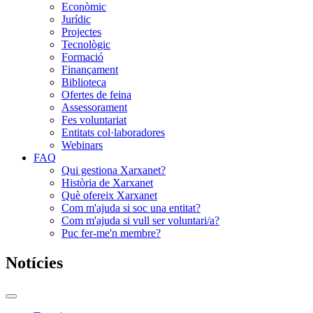
Econòmic
Jurídic
Projectes
Tecnològic
Formació
Finançament
Biblioteca
Ofertes de feina
Assessorament
Fes voluntariat
Entitats col·laboradores
Webinars
FAQ
Qui gestiona Xarxanet?
Història de Xarxanet
Què ofereix Xarxanet
Com m'ajuda si soc una entitat?
Com m'ajuda si vull ser voluntari/a?
Puc fer-me'n membre?
Notícies
Commutador
del