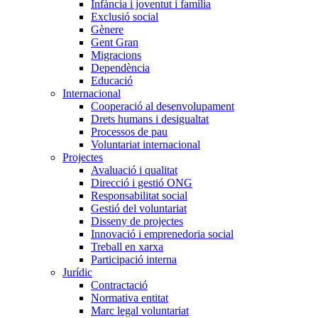
Infància i joventut i família
Exclusió social
Gènere
Gent Gran
Migracions
Dependència
Educació
Internacional
Cooperació al desenvolupament
Drets humans i desigualtat
Processos de pau
Voluntariat internacional
Projectes
Avaluació i qualitat
Direcció i gestió ONG
Responsabilitat social
Gestió del voluntariat
Disseny de projectes
Innovació i emprenedoria social
Treball en xarxa
Participació interna
Jurídic
Contractació
Normativa entitat
Marc legal voluntariat