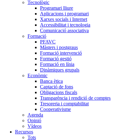
Tecnològic
Programari lliure
Aplicacions i programari
Xarxes socials i Internet
Accessibilitat i tecnologia
Comunicació associativa
Formació
PFAVC
Màsters i postgraus
Formació intervenció
Formació gestió
Formació en línia
Dinàmiques grupals
Econòmic
Banca ètica
Captació de fons
Obligacions fiscals
Transparència i rendició de comptes
Tresoreria i comptabilitat
Cooperativisme
Agenda
Opinió
Vídeos
Recursos
Tots