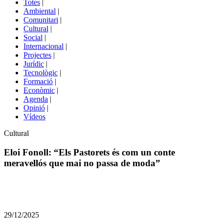
Totes
|
menú
Ambiental
|
de
Comunitari
|
portals
Cultural
|
Social
|
Internacional
|
Projectes
|
Jurídic
|
Tecnològic
|
Formació
|
Econòmic
|
Agenda
|
Opinió
|
Vídeos
Àmbit
Cultural
de
la
Eloi Fonoll: “Els Pastorets és com un conte
notícia
meravellós que mai no passa de moda”
Comparteix
Compartir
en
29/12/2025