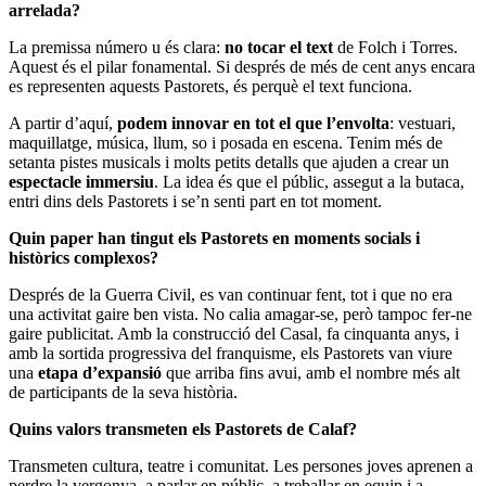
arrelada?
La premissa número u és clara:
no tocar el text
de Folch i Torres.
Aquest és el pilar fonamental. Si després de més de cent anys encara
es representen aquests Pastorets, és perquè el text funciona.
A partir d’aquí,
podem innovar en tot el que l’envolta
: vestuari,
maquillatge, música, llum, so i posada en escena. Tenim més de
setanta pistes musicals i molts petits detalls que ajuden a crear un
espectacle immersiu
. La idea és que el públic, assegut a la butaca,
entri dins dels Pastorets i se’n senti part en tot moment.
Quin paper han tingut els Pastorets en moments socials i
històrics complexos?
Després de la Guerra Civil, es van continuar fent, tot i que no era
una activitat gaire ben vista. No calia amagar-se, però tampoc fer-ne
gaire publicitat. Amb la construcció del Casal, fa cinquanta anys, i
amb la sortida progressiva del franquisme, els Pastorets van viure
una
etapa d’expansió
que arriba fins avui, amb el nombre més alt
de participants de la seva història.
Quins valors transmeten els Pastorets de Calaf?
Transmeten cultura, teatre i comunitat. Les persones joves aprenen a
perdre la vergonya, a parlar en públic, a treballar en equip i a