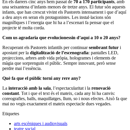
En els darrers cinc anys hem passat de
70 a 170 participants
, amb
una seixantena d’infants menors de tretze anys. El futur són aquests
infants, que han crescut vivint els Pastorets intensament i que d’aquí
a deu anys en seran els protagonistes. Les instal·lacions són
magnífiques i l’energia que hi ha a l’escenari fa pensar que el
projecte té molta corda.
Com us agradaria que evolucionessin d’aquí a 10 o 20 anys?
Recuperant els Pastorets infantils per continuar
sembrant futur
i
apostant per la
digitalització de l’escenografia
: pantalles LED,
projeccions, arbres amb vida pròpia, hologrames i elements de
màgia que sorprenguin el públic. Sempre innovant, però sense
perdre mai l’essència.
Què fa que el públic torni any rere any?
La
interacció amb la sala
, l’espectacularitat i la
renovació
constant
. Tot i que el text és el mateix, cada any hi ha canvis:
coreografies, balls, maquillatges, llum, so i nous efectes. Això fa que
mai no vegis exactament el mateix espectacle dues vegades.
Etiquetes
arts escèniques i audiovisuals
teatre social