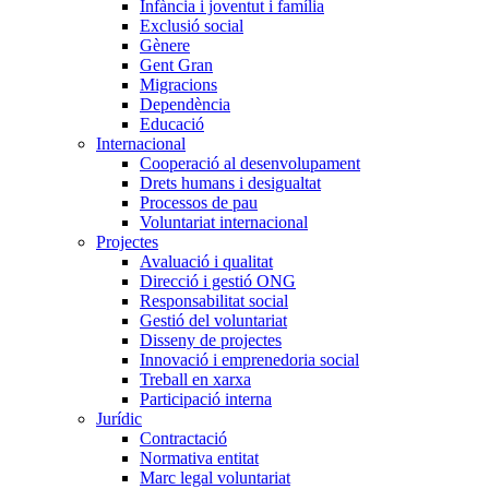
Infància i joventut i família
Exclusió social
Gènere
Gent Gran
Migracions
Dependència
Educació
Internacional
Cooperació al desenvolupament
Drets humans i desigualtat
Processos de pau
Voluntariat internacional
Projectes
Avaluació i qualitat
Direcció i gestió ONG
Responsabilitat social
Gestió del voluntariat
Disseny de projectes
Innovació i emprenedoria social
Treball en xarxa
Participació interna
Jurídic
Contractació
Normativa entitat
Marc legal voluntariat