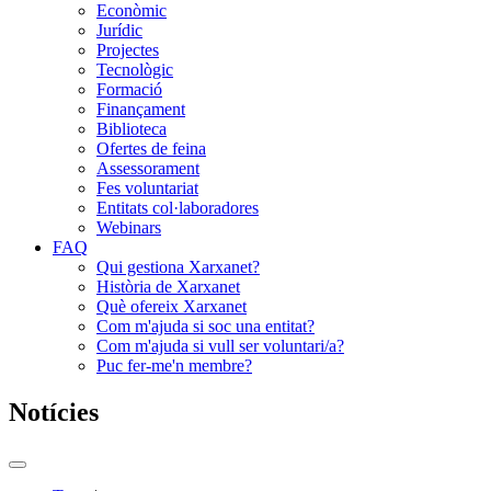
Econòmic
Jurídic
Projectes
Tecnològic
Formació
Finançament
Biblioteca
Ofertes de feina
Assessorament
Fes voluntariat
Entitats col·laboradores
Webinars
FAQ
Qui gestiona Xarxanet?
Història de Xarxanet
Què ofereix Xarxanet
Com m'ajuda si soc una entitat?
Com m'ajuda si vull ser voluntari/a?
Puc fer-me'n membre?
Notícies
Commutador
del