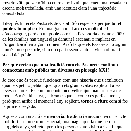
més de 200, potser n’hi ha entre cinc i vuit que tenen una posada en
escena molt treballada, amb una identitat clara i una trajectòria
consolidada.
I després hi ha els Pastorets de Calaf. Són especials perquè
tot el
poble s’hi implica
. En una gran ciutat això és molt difícil
d’aconseguir, però en un poble com Calaf es podria dir que el 90%
de les famílies han tingut algú damunt l’escenari o implicat en
l’organització en algun moment. Això fa que els Pastorets no siguin
només un espectacle, sinó una part essencial de la vida cultural i
social del poble.
Per què creieu que una tradició com els Pastorets continua
connectant amb públics tan diversos en ple segle XXI?
Jo crec que és perquè funcionen com una història que t’expliquen
quan ets petit o petita i que, quan ets gran, acabes explicant a les
teves criatures. És com un conte meravellós que mai no passa de
moda. A més, hi ha gags i bromes que ja coneixes perfectament,
però quan arriba el moment l’any següent,
tornes a riure
com si fos
la primera vegada.
Aquesta combinació de
memòria, tradició i emoció
crea un vincle
molt fort. Té un encant especial, una màgia que fa que perduri al
llarg dels anys, sobretot per a les persones que vivim a Calaf i que