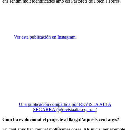
ens sentim molt identificades amb els Pastorets de Folch i Torres.
Ver esta publicación en Instagram
Una publicación compartida por REVISTA ALTA
SEGARRA (@revistaaltasegarra_)
Com ha evolucionat el projecte al llarg d’aquests cent anys?
En cent anys han canviat moltíssimes coses. Als inicis, per exemple,