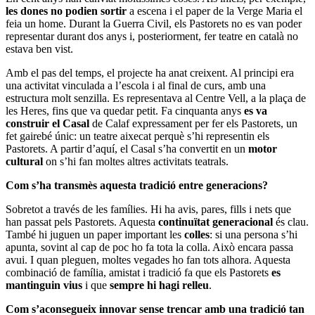
les dones no podien sortir
a escena i el paper de la Verge Maria el
feia un home. Durant la Guerra Civil, els Pastorets no es van poder
representar durant dos anys i, posteriorment, fer teatre en català no
estava ben vist.
Amb el pas del temps, el projecte ha anat creixent. Al principi era
una activitat vinculada a l’escola i al final de curs, amb una
estructura molt senzilla. Es representava al Centre Vell, a la plaça de
les Heres, fins que va quedar petit. Fa cinquanta anys
es va
construir el Casal
de Calaf expressament per fer els Pastorets, un
fet gairebé únic: un teatre aixecat perquè s’hi representin els
Pastorets. A partir d’aquí, el Casal s’ha convertit en un
motor
cultural
on s’hi fan moltes altres activitats teatrals.
Com s’ha transmès aquesta tradició entre generacions?
Sobretot a través de les famílies. Hi ha avis, pares, fills i nets que
han passat pels Pastorets. Aquesta
continuïtat generacional
és clau.
També hi juguen un paper important les
colles
: si una persona s’hi
apunta, sovint al cap de poc ho fa tota la colla. Això encara passa
avui. I quan pleguen, moltes vegades ho fan tots alhora. Aquesta
combinació de família, amistat i tradició fa que els Pastorets
es
mantinguin vius
i que
sempre hi hagi relleu
.
Com s’aconsegueix innovar sense trencar amb una tradició tan