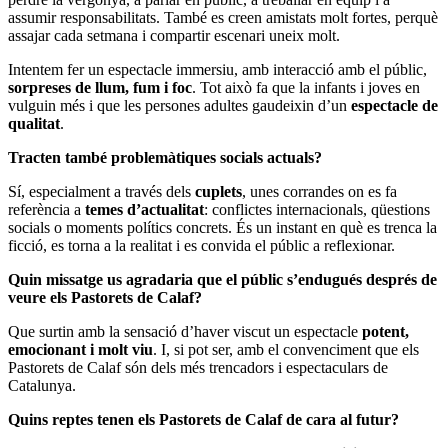
assumir responsabilitats. També es creen amistats molt fortes, perquè
assajar cada setmana i compartir escenari uneix molt.
Intentem fer un espectacle immersiu, amb interacció amb el públic,
sorpreses de llum, fum i foc
. Tot això fa que la infants i joves en
vulguin més i que les persones adultes gaudeixin d’un
espectacle de
qualitat
.
Tracten també problemàtiques socials actuals?
Sí, especialment a través dels
cuplets
, unes corrandes on es fa
referència a
temes d’actualitat
: conflictes internacionals, qüestions
socials o moments polítics concrets. És un instant en què es trenca la
ficció, es torna a la realitat i es convida el públic a reflexionar.
Quin missatge us agradaria que el públic s’endugués després de
veure els Pastorets de Calaf?
Que surtin amb la sensació d’haver viscut un espectacle
potent,
emocionant i molt viu
. I, si pot ser, amb el convenciment que els
Pastorets de Calaf són dels més trencadors i espectaculars de
Catalunya.
Quins reptes tenen els Pastorets de Calaf de cara al futur?