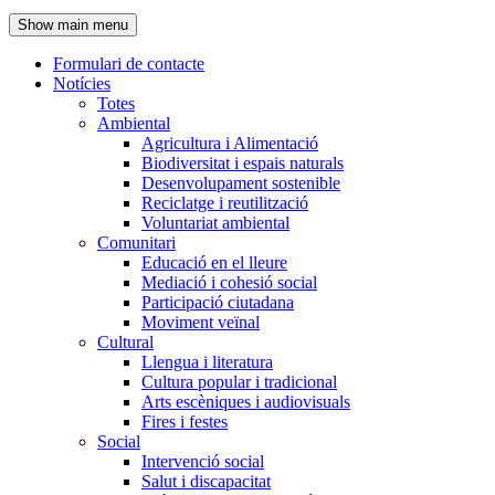
de
Show main menu
l'encapçalament
Formulari de contacte
Notícies
Navegació
Totes
principal
Ambiental
Agricultura i Alimentació
Biodiversitat i espais naturals
Desenvolupament sostenible
Reciclatge i reutilització
Voluntariat ambiental
Comunitari
Educació en el lleure
Mediació i cohesió social
Participació ciutadana
Moviment veïnal
Cultural
Llengua i literatura
Cultura popular i tradicional
Arts escèniques i audiovisuals
Fires i festes
Social
Intervenció social
Salut i discapacitat