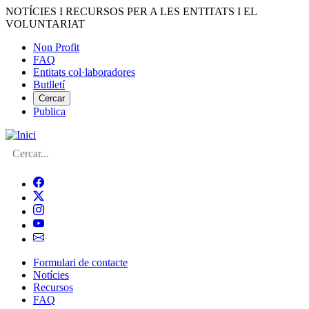
Vés
NOTÍCIES I RECURSOS PER A LES ENTITATS I EL
al
VOLUNTARIAT
contingut
Non Profit
FAQ
Menú
Entitats col·laboradores
del
Butlletí
compte
Cercar
Publica
d'usuari
Cerca
Formulari de contacte
Notícies
Navegació
Recursos
principal
FAQ