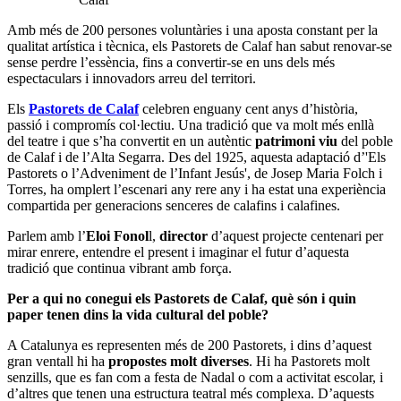
Amb més de 200 persones voluntàries i una aposta constant per la
qualitat artística i tècnica, els Pastorets de Calaf han sabut renovar-se
sense perdre l’essència, fins a convertir-se en uns dels més
espectaculars i innovadors arreu del territori.
Els
Pastorets de Calaf
celebren enguany cent anys d’història,
passió i compromís col·lectiu. Una tradició que va molt més enllà
del teatre i que s’ha convertit en un autèntic
patrimoni viu
del poble
de Calaf i de l’Alta Segarra. Des del 1925, aquesta adaptació d’'Els
Pastorets o l’Adveniment de l’Infant Jesús', de Josep Maria Folch i
Torres, ha omplert l’escenari any rere any i ha estat una experiència
compartida per generacions senceres de calafins i calafines.
Parlem amb l’
Eloi Fonol
l,
director
d’aquest projecte centenari per
mirar enrere, entendre el present i imaginar el futur d’aquesta
tradició que continua vibrant amb força.
Per a qui no conegui els Pastorets de Calaf, què són i quin
paper tenen dins la vida cultural del poble?
A Catalunya es representen més de 200 Pastorets, i dins d’aquest
gran ventall hi ha
propostes molt diverses
. Hi ha Pastorets molt
senzills, que es fan com a festa de Nadal o com a activitat escolar, i
d’altres que tenen una estructura teatral més complexa. D’aquests