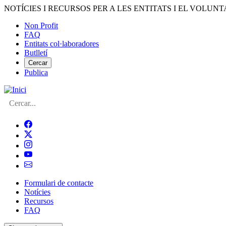
Vés
NOTÍCIES I RECURSOS PER A LES ENTITATS I EL VOLUNT
al
Non Profit
contingut
FAQ
Menú
Entitats col·laboradores
del
Butlletí
compte
Cercar
Publica
d'usuari
Cerca
Formulari de contacte
Notícies
Navegació
Recursos
principal
FAQ
de