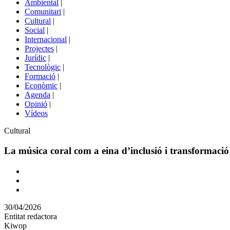
Ambiental
|
de
Comunitari
|
portals
Cultural
|
Social
|
Internacional
|
Projectes
|
Jurídic
|
Tecnològic
|
Formació
|
Econòmic
|
Agenda
|
Opinió
|
Vídeos
Àmbit
Cultural
de
la
La música coral com a eina d’inclusió i transformació 
notícia
Comparteix
Compartir
en
30/04/2026
altres
Entitat redactora
xarxes
Kiwop
socials