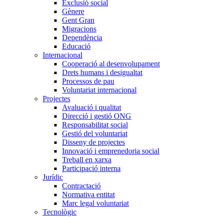
Exclusió social
Gènere
Gent Gran
Migracions
Dependència
Educació
Internacional
Cooperació al desenvolupament
Drets humans i desigualtat
Processos de pau
Voluntariat internacional
Projectes
Avaluació i qualitat
Direcció i gestió ONG
Responsabilitat social
Gestió del voluntariat
Disseny de projectes
Innovació i emprenedoria social
Treball en xarxa
Participació interna
Jurídic
Contractació
Normativa entitat
Marc legal voluntariat
Tecnològic