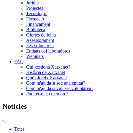
Jurídic
Projectes
Tecnològic
Formació
Finançament
Biblioteca
Ofertes de feina
Assessorament
Fes voluntariat
Entitats col·laboradores
Webinars
FAQ
Qui gestiona Xarxanet?
Història de Xarxanet
Què ofereix Xarxanet
Com m'ajuda si soc una entitat?
Com m'ajuda si vull ser voluntari/a?
Puc fer-me'n membre?
Notícies
Commutador
del
Totes
|
menú