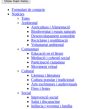
Show main menu
l'encapçalament
Formulari de contacte
Notícies
Navegació
Totes
principal
Ambiental
Agricultura i Alimentació
Biodiversitat i espais naturals
Desenvolupament sostenible
Reciclatge i reutilització
Voluntariat ambiental
Comunitari
Educació en el lleure
Mediació i cohesió social
Participació ciutadana
Moviment veïnal
Cultural
Llengua i literatura
Cultura popular i tradicional
Arts escèniques i audiovisuals
Fires i festes
Social
Intervenció social
Salut i discapacitat
Infància i joventut i família