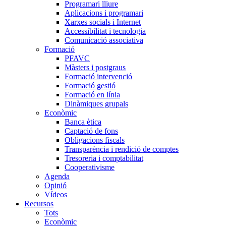
Programari lliure
Aplicacions i programari
Xarxes socials i Internet
Accessibilitat i tecnologia
Comunicació associativa
Formació
PFAVC
Màsters i postgraus
Formació intervenció
Formació gestió
Formació en línia
Dinàmiques grupals
Econòmic
Banca ètica
Captació de fons
Obligacions fiscals
Transparència i rendició de comptes
Tresoreria i comptabilitat
Cooperativisme
Agenda
Opinió
Vídeos
Recursos
Tots
Econòmic