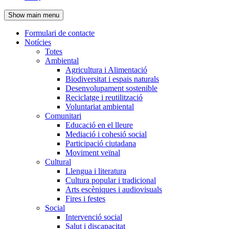
de
Show main menu
l'encapçalament
Formulari de contacte
Notícies
Navegació
Totes
principal
Ambiental
Agricultura i Alimentació
Biodiversitat i espais naturals
Desenvolupament sostenible
Reciclatge i reutilització
Voluntariat ambiental
Comunitari
Educació en el lleure
Mediació i cohesió social
Participació ciutadana
Moviment veïnal
Cultural
Llengua i literatura
Cultura popular i tradicional
Arts escèniques i audiovisuals
Fires i festes
Social
Intervenció social
Salut i discapacitat