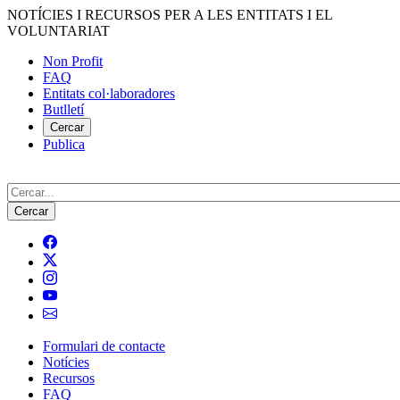
Vés
NOTÍCIES I RECURSOS PER A LES ENTITATS I EL
al
VOLUNTARIAT
contingut
Non Profit
FAQ
Menú
Entitats col·laboradores
del
Butlletí
compte
Cercar
Publica
d'usuari
Cerca
Formulari de contacte
Notícies
Navegació
Recursos
principal
FAQ