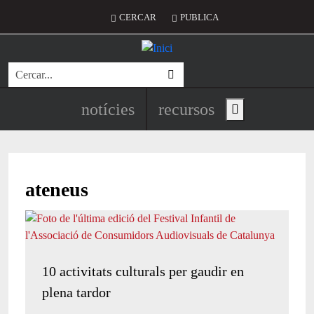
Vés al contingut
Menú del compte d'usuari
CERCAR
PUBLICA
Cerca
Navegació principal de l'encapç
notícies
recursos
Show main menu
ateneus
10 activitats culturals per gaudir en
plena tardor