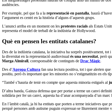
Els llargmetratges presentats hauran de complir amb un mínim de dos de
audiències.
Per exemple, pel que fa a la
representació en pantalla
, haurà d’hav
l’argument es centri en la història d’alguns d’aquests grups.
L’anunci arriba en un moment on les
protestes racials
als Estats Units
representa el model de treball de la indústria de Hollywood.
Què en pensen les entitats catalanes?
Des de la indústria catalana, la iniciativa ha sorprès positivament, tot
la diversitat en la representació audiovisual
és una necessitat
, però qu
Marga Almirall
, coresponsable de continguts de
Drac Màgic
.
Des d’
Apropa Cultura
fan una lectura positiva, tot i que alerten que 
positiu, però és important que les minories no s’estigmatitzin en els tí
“També s’hauria de tenir en compte que aquesta minoria estigués al
j
D’altra banda, Gainza defensa que per portar a terme un canvi definiti
solidària per fer un canvi, aquesta ha d’anar acompanyada d’un marc l
En l’àmbit català, ja hi ha entitats que porten a terme iniciatives qu
perquè persones amb autisme puguin expressar-se lliurement mentre ve