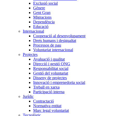
Exclusió social
Gènere
Gent Gran
Migracions
Dependència
Educació
Internacional
Cooperació al desenvolupament
Drets humans i desigualtat
Processos de pau
Voluntariat internacional
Projectes
Avaluació i qualitat
Direcció i gestió ONG
Responsabilitat social
Gestió del voluntariat
Disseny de projectes
Innovació i emprenedoria social
Treball en xarxa
Participació interna
Jurídic
Contractació
Normativa entitat
Marc legal voluntariat
Tecnològic