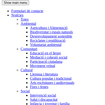
Show main menu
l'encapçalament
Formulari de contacte
Notícies
Navegació
Totes
principal
Ambiental
Agricultura i Alimentació
Biodiversitat i espais naturals
Desenvolupament sostenible
Reciclatge i reutilització
Voluntariat ambiental
Comunitari
Educació en el lleure
Mediació i cohesió social
Participació ciutadana
Moviment veïnal
Cultural
Llengua i literatura
Cultura popular i tradicional
Arts escèniques i audiovisuals
Fires i festes
Social
Intervenció social
Salut i discapacitat
Infància i joventut i família