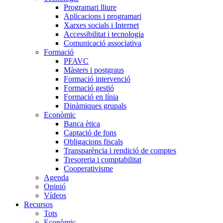
Programari lliure
Aplicacions i programari
Xarxes socials i Internet
Accessibilitat i tecnologia
Comunicació associativa
Formació
PFAVC
Màsters i postgraus
Formació intervenció
Formació gestió
Formació en línia
Dinàmiques grupals
Econòmic
Banca ètica
Captació de fons
Obligacions fiscals
Transparència i rendició de comptes
Tresoreria i comptabilitat
Cooperativisme
Agenda
Opinió
Vídeos
Recursos
Tots
Econòmic