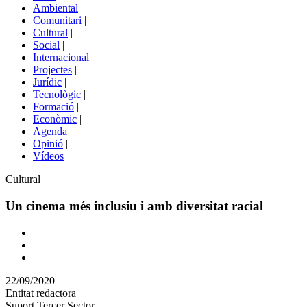
menú
Ambiental
|
de
Comunitari
|
portals
Cultural
|
Social
|
Internacional
|
Projectes
|
Jurídic
|
Tecnològic
|
Formació
|
Econòmic
|
Agenda
|
Opinió
|
Vídeos
Àmbit
Cultural
de
la
Un cinema més inclusiu i amb diversitat racial
notícia
Comparteix
Compartir
en
22/09/2020
altres
Entitat redactora
xarxes
Suport Tercer Sector
socials