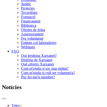
Jurídic
Projectes
Tecnològic
Formació
Finançament
Biblioteca
Ofertes de feina
Assessorament
Fes voluntariat
Entitats col·laboradores
Webinars
FAQ
Qui gestiona Xarxanet?
Història de Xarxanet
Què ofereix Xarxanet
Com m'ajuda si soc una entitat?
Com m'ajuda si vull ser voluntari/a?
Puc fer-me'n membre?
Notícies
Commutador
del
Totes
|