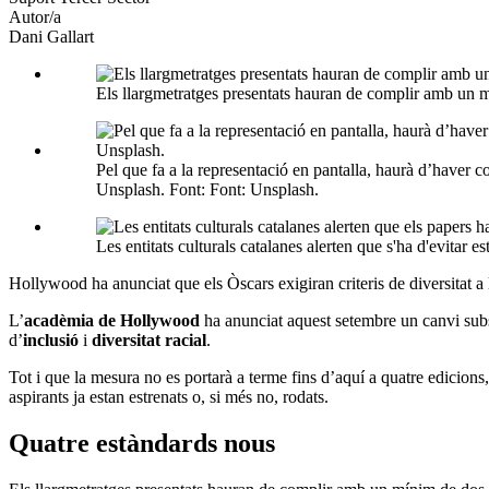
Autor/a
Dani Gallart
Els llargmetratges presentats hauran de complir amb un m
Pel que fa a la representació en pantalla, haurà d’haver 
Unsplash. Font: Font: Unsplash.
Les entitats culturals catalanes alerten que s'ha d'evitar 
Hollywood ha anunciat que els Òscars exigiran criteris de diversitat a l
L’
acadèmia de Hollywood
ha anunciat aquest setembre un canvi subs
d’
inclusió
i
diversitat racial
.
Tot i que la mesura no es portarà a terme fins d’aquí a quatre edicions,
aspirants ja estan estrenats o, si més no, rodats.
Quatre estàndards nous