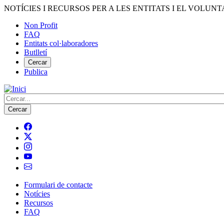
Vés
NOTÍCIES I RECURSOS PER A LES ENTITATS I EL VOLUNT
al
Non Profit
contingut
FAQ
Menú
Entitats col·laboradores
del
Butlletí
compte
Cercar
Publica
d'usuari
Cerca
Formulari de contacte
Notícies
Navegació
Recursos
principal
FAQ
de