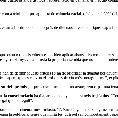
ls quatre estàndards nous: representació en pantalla, en l’equip creatiu,
er com a mínim un protagonista de
minoria racial
, o bé, que el 30% del
 estan a l’ordre del dia i després de diversos anys de crítiques cap a l’a
 i que creuen que els criteris es podrien aplicar abans. “És molt interess
e sigui a 4 anys vista refreda la proposta i sembla que no hi ha un interè
s’han de definir aquests criteris i s’ha de prioritzar la qualitat per davant
pics papers, que es canviïn els rols i assoleixin més protagonisme”, expl
urat dels premis
, ja que sense aquest punt no avançarem cap a una igual
u, la
conscienciació
ha d’anar acompanyada de
canvis legislatius
. “To
egal que ho reguli”.
e promouen un
cinema més inclusiu
. “A Sant Cugat mateix, algunes entita
uen la pel·lícula, sense que ningú les jutgi pel seu comportament”, ap