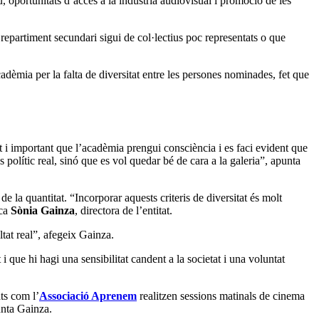
 oportunitats d’accés a la indústria audiovisual i promoció de les
 repartiment secundari sigui de col·lectius poc representats o que
cadèmia per la falta de diversitat entre les persones nominades, fet que
ant i important que l’acadèmia prengui consciència i es faci evident que
s polític real, sinó que es vol quedar bé de cara a la galeria”, apunta
 de la quantitat. “Incorporar aquests criteris de diversitat és molt
ica
Sònia Gainza
, directora de l’entitat.
tat real”, afegeix Gainza.
t i que hi hagi una sensibilitat candent a la societat i una voluntat
ts com l’
Associació Aprenem
realitzen sessions matinals de cinema
unta Gainza.