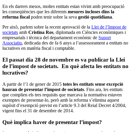
En els darrers mesos, moltes entitats estan vivint amb preocupació
les conseqüències que les diferents
mesures incloses dins la
reforma fiscal
poden tenir sobre la seva
gestió quotidiana
.
Per això, parlem sobre la recent aprovació de la
Llei de l’Impost de
societats
amb
Cristina Ros
, diplomada en Ciències econòmiques i
empresarials i tècnica del departament econòmic de
Suport
Associatiu
, dedicada des de fa 6 anys a l’assessorament a entitats no
lucratives en matèria fiscal i comptable.
El passat dia 28 de novembre es va publicar la Llei
de l’impost de societats. En què afecta les entitats no
lucratives?
A partir de l’1 de gener de 2015
totes les entitats sense excepció
hauran de presentar l’impost de societats
. Fins ara, les entitats
que complien els tres requisits que marcava la normativa estaven
exemptes de presentar-lo, però amb la reforma s’elimina aquest
supòsit d’exempció previst en l’article 9.3 del Reial Decret 4/2004,
vigent fins el 31 de desembre de 2014.
Què implica haver de presentar l’impost?