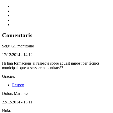
Comentaris
Sergi Gil montejano
(Usuari
17/12/2014 - 14:12
no
Hi han formacions al respecte sobre aquest impost per tècnics
registrat)
municipals que assessorem a entitats??
Gràcies.
Respon
Dolors Martinez
(Usuari
22/12/2014 - 15:11
no
Comentari
Hola,
registrat)