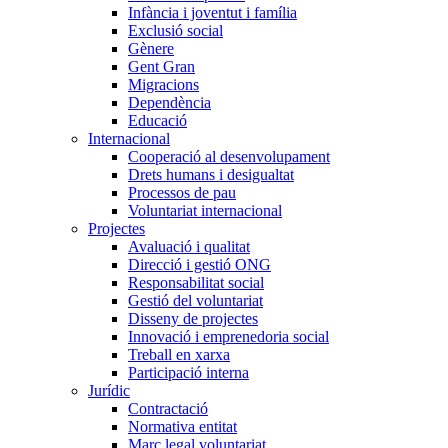
Infància i joventut i família
Exclusió social
Gènere
Gent Gran
Migracions
Dependència
Educació
Internacional
Cooperació al desenvolupament
Drets humans i desigualtat
Processos de pau
Voluntariat internacional
Projectes
Avaluació i qualitat
Direcció i gestió ONG
Responsabilitat social
Gestió del voluntariat
Disseny de projectes
Innovació i emprenedoria social
Treball en xarxa
Participació interna
Jurídic
Contractació
Normativa entitat
Marc legal voluntariat