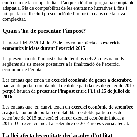
confecció de la comptabilitat, l’adquisició d’un programa comptable
adaptat al Pla de comptabilitat de les entitats no lucratives i, fins i
tot, per la confecció i presentació de l’impost, a causa de la seva
complexitat.
Quan s’ha de presentar l’impost?
La nova Llei 27/2014 de 27 de novembre afecta els
exercicis
econòmics iniciats durant l’exercici 2015
.
La presentació de l’impost s’ha de fer dins dels 25 dies naturals
següents als sis mesos posteriors a la finalització de l’exercici
econòmic de l’entitat.
Les entitats que tenen un
exercici econòmic de gener a desembre
,
hauran de portar comptabilitat de doble partida des de gener de 2015
perquè hauran de
presentar l’impost entre l´1 i el 25 de juliol de
2016
.
Les entitats que, en canvi, tenen un
exercici econòmic de setembre
a agost
, hauran de portar comptabilitat de doble partida des de
setembre de 2015 que serà el primer exercici econòmic iniciat a
2015. Un exercici iniciat al setembre de 2014 no es veuria afectat.
La llei afecta les entitats declarades d’utilitat