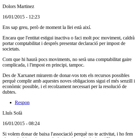
Dolors Martinez
(Usuari
16/01/2015 - 12:23
no
Comentari
Ens sap greu, però de moment la llei està així.
registrat)
en
Encara que l'entitat estigui inactiva o faci molt poc moviment, caldrà
resposta
portar comptabilitat i després presentar declaració per impost de
al
societats.
comentari:
La
Com que hi haurà pocs moviments, no serà una comptabilitat gaire
nostre
complicada, i l'impost en principi, tampoc.
associacio
esta
Des de Xarxanet mirarem de donar-vos tots els recursos possibles
perquè complir amb aquestes noves obligacions sigui el més senzill i
econòmic possible, i el recolzament necessari per la resolució de
dubtes.
Respon
Lluís Solà
(Usuari
16/01/2015 - 08:24
no
Si volem donar de baixa l'associació perquè no te activitat, i ho fem
registrat)