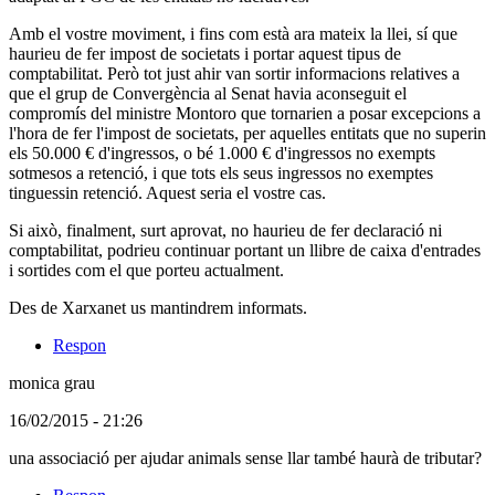
algun
Amb el vostre moviment, i fins com està ara mateix la llei, sí que
tipus
haurieu de fer impost de societats i portar aquest tipus de
de
comptabilitat. Però tot just ahir van sortir informacions relatives a
model
que el grup de Convergència al Senat havia aconseguit el
compromís del ministre Montoro que tornarien a posar excepcions a
l'hora de fer l'impost de societats, per aquelles entitats que no superin
els 50.000 € d'ingressos, o bé 1.000 € d'ingressos no exempts
sotmesos a retenció, i que tots els seus ingressos no exemptes
tinguessin retenció. Aquest seria el vostre cas.
Si això, finalment, surt aprovat, no haurieu de fer declaració ni
comptabilitat, podrieu continuar portant un llibre de caixa d'entrades
i sortides com el que porteu actualment.
Des de Xarxanet us mantindrem informats.
Respon
monica grau
(Usuari
16/02/2015 - 21:26
no
una associació per ajudar animals sense llar també haurà de tributar?
registrat)