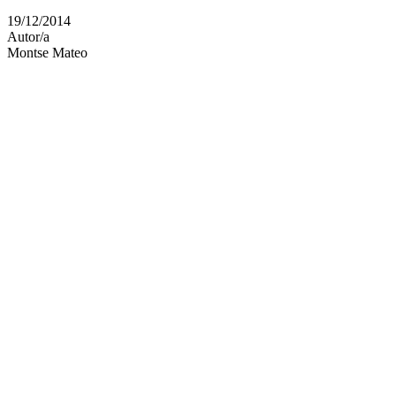
en
19/12/2014
altres
Autor/a
xarxes
Montse Mateo
socials