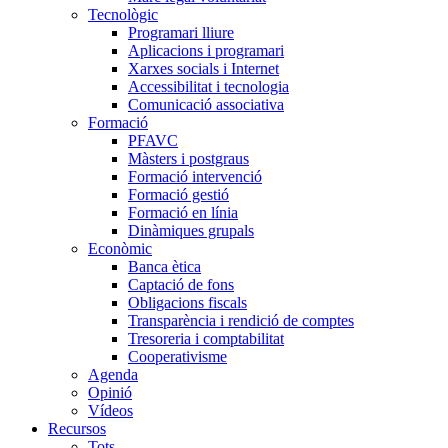
Tecnològic
Programari lliure
Aplicacions i programari
Xarxes socials i Internet
Accessibilitat i tecnologia
Comunicació associativa
Formació
PFAVC
Màsters i postgraus
Formació intervenció
Formació gestió
Formació en línia
Dinàmiques grupals
Econòmic
Banca ètica
Captació de fons
Obligacions fiscals
Transparència i rendició de comptes
Tresoreria i comptabilitat
Cooperativisme
Agenda
Opinió
Vídeos
Recursos
Tots