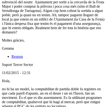
subvenció del nostre Ajuntament per sortir a la cercavila de la Festa
Major i poder comprar la pòlvora i poca cosa més (sóm el Ball de
Serrallonga de Tarragona). Algun cop hem cobrat la sortida a algun
poble, però ja quasi no en tenim. Ah, tampoc paguem lloguer de
local ja que estem en un edifici de l'Ajuntament (la Casa de la Festa)
i l'única despesa fixa que tenim és el pagament d'una assegurança,
que hi estem obligats. Realment hem de fer tota la història que ens
demanen?
Moltes gràcies,
Gemma
Respon
Suport Tercer Sector
(Usuari
11/02/2015 - 12:31
registrat)
Comentari
Hola,
en
no hi ha un model, la comptabilitat de partida doble fa registres en
resposta
que cada parell d'apunts, un en el deure i un en l'haver, fan un
al
moviment. És el que es diu assentament. Es fa utilitzant programes
comentari:
de comptabilitat, qualsevol que hi hagi al mercat, però que estigui
Hi
adaptat al PGC de les entitats no lucratives.
ha