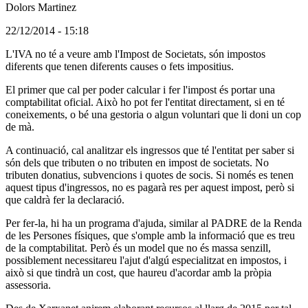
Dolors Martinez
(Usuari
22/12/2014 - 15:18
no
Comentari
L'IVA no té a veure amb l'Impost de Societats, són impostos
registrat)
en
diferents que tenen diferents causes o fets impositius.
resposta
El primer que cal per poder calcular i fer l'impost és portar una
al
comptabilitat oficial. Això ho pot fer l'entitat directament, si en té
comentari:
coneixements, o bé una gestoria o algun voluntari que li doni un cop
Si
de mà.
nomès
hi
A continuació, cal analitzar els ingressos que té l'entitat per saber si
ha
són dels que tributen o no tributen en impost de societats. No
ingressos
tributen donatius, subvencions i quotes de socis. Si només es tenen
aquest tipus d'ingressos, no es pagarà res per aquest impost, però si
que caldrà fer la declaració.
Per fer-la, hi ha un programa d'ajuda, similar al PADRE de la Renda
de les Persones físiques, que s'omple amb la informació que es treu
de la comptabilitat. Però és un model que no és massa senzill,
possiblement necessitareu l'ajut d'algú especialitzat en impostos, i
això si que tindrà un cost, que haureu d'acordar amb la pròpia
assessoria.