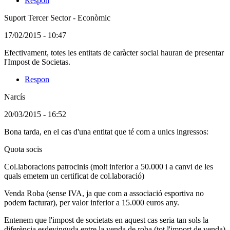
Respon
Suport Tercer Sector - Econòmic
(Usuari
17/02/2015 - 10:47
registrat)
Comentari
Efectivament, totes les entitats de caràcter social hauran de presentar
en
l'Impost de Societas.
resposta
Respon
al
comentari:
Narcís
una
associació
(Usuari
20/03/2015 - 16:52
per
no
ajudar
Bona tarda, en el cas d'una entitat que té com a unics ingressos:
registrat)
Quota socis
Col.laboracions patrocinis (molt inferior a 50.000 i a canvi de les
quals emetem un certificat de col.laboració)
Venda Roba (sense IVA, ja que com a associació esportiva no
podem facturar), per valor inferior a 15.000 euros any.
Entenem que l'impost de societats en aquest cas seria tan sols la
diferència esdevinguda entre la venda de roba (tot l'import de venda)