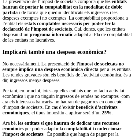
La presentació de l’impost de societats comporta que
les entitats
hauran de portar la comptabilitat en la modalitat de doble
partida
i de forma que quedin identificats els ingressos i les
despeses exemptes i no exemptes. La comptabilitat proporciona a
l’entitat els
estats comptables necessaris per poder fer la
declaració de l’impost de societats
. Cal, doncs, que les entitats
disposin d’un
programa informàtic
adaptat al Pla de comptabilitat
de les entitats no lucratives.
Implicarà també una despesa econòmica?
No necessàriament. La presentació de
l’impost de societats no
sempre implica una despesa econòmica directa
per a les entitats.
Les rendes gravades són els beneficis de l’activitat econòmica, és a
dir, ingressos menys despeses.
Per tant, en principi, totes aquelles entitats que no facin activitat
econòmica i que no tinguin ingressos de rendes no exemptes -com
ara els interessos bancaris- no hauran de pagar res en concepte
d’impost de societats. En cas d’existir
beneficis d’activitats
econòmiques
, el tipus impositiu a aplicar serà d’un
25%
.
Ara bé,
les entitats sí que hauran de dedicar uns recursos
econòmics
per poder adaptar la
comptabilitat
i
confeccionar
l’impost de societats
. És possible que hagin de pagar per la