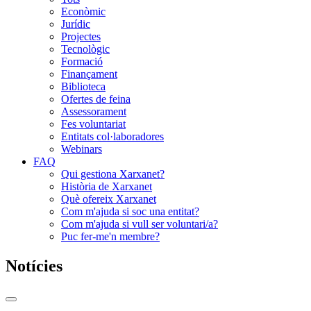
Econòmic
Jurídic
Projectes
Tecnològic
Formació
Finançament
Biblioteca
Ofertes de feina
Assessorament
Fes voluntariat
Entitats col·laboradores
Webinars
FAQ
Qui gestiona Xarxanet?
Història de Xarxanet
Què ofereix Xarxanet
Com m'ajuda si soc una entitat?
Com m'ajuda si vull ser voluntari/a?
Puc fer-me'n membre?
Notícies
Commutador