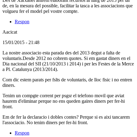
Des de Xarxanet anirem elaborant recursos al llarg de 2015 per tal
de, en la mesura del possible, facilitar la tasca a les associacions que
volgueu fer el model pel vostre compte.
Respon
Aacicat
(Usuari
15/01/2015 - 21:48
no
La nostre associacio esta parada des del 2013 degut a falta de
registrat)
voluntaris.Desde 2012 no cobrem quotes. Si em gastat diners en el
Dia nacional del SII (21/10/2013 i 2014) i per les Festes de la Merce
a Pl. Catalunya (2013/2014).
Com dic estem parats per fslts de voluntaris, de lloc fisic i no entren
diners.
Tenim un compgte corrent per psgsr el telefono movil que aviat
haurem d'eliminar perque no ens queden gaires diners per fer-hi
front.
Em de fer la declaracio i dobles contes? Perque si es aixi tancarem
l'associacio. No tenim diners per fer-hi front.
Respon