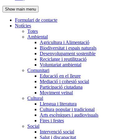
de
Show main menu
l'encapçalament
Formulari de contacte
Notícies
Navegació
Totes
principal
Ambiental
Agricultura i Alimentació
Biodiversitat i espais naturals
Desenvolupament sostenible
Reciclatge i reutilització
Voluntariat ambiental
Comunitari
Educació en el lleure
Mediació i cohesió social
Participació ciutadana
Moviment veïnal
Cultural
Llengua i literatura
Cultura popular i tradicional
Arts escèniques i audiovisuals
Fires i festes
Social
Intervenció social
Salut i discapacitat