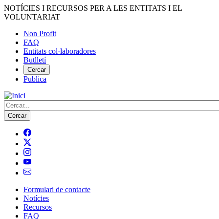
Vés
NOTÍCIES I RECURSOS PER A LES ENTITATS I EL
al
VOLUNTARIAT
contingut
Non Profit
FAQ
Menú
Entitats col·laboradores
del
Butlletí
compte
Cercar
Publica
d'usuari
Cerca
Formulari de contacte
Notícies
Navegació
Recursos
principal
FAQ