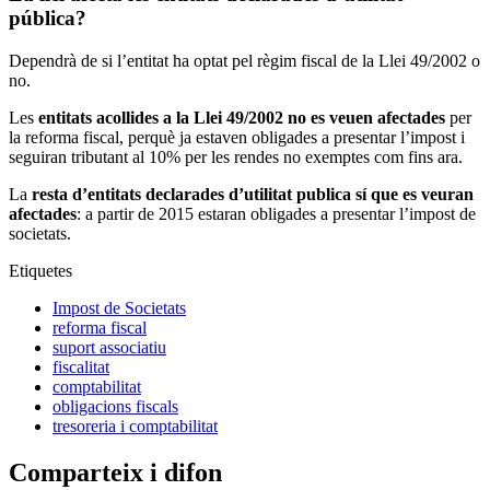
pública?
Dependrà de si l’entitat ha optat pel règim fiscal de la Llei 49/2002 o
no.
Les
entitats acollides a la Llei 49/2002 no es veuen afectades
per
la reforma fiscal, perquè ja estaven obligades a presentar l’impost i
seguiran tributant al 10% per les rendes no exemptes com fins ara.
La
resta d’entitats declarades d’utilitat publica sí que es veuran
afectades
: a partir de 2015 estaran obligades a presentar l’impost de
societats.
Etiquetes
Impost de Societats
reforma fiscal
suport associatiu
fiscalitat
comptabilitat
obligacions fiscals
tresoreria i comptabilitat
Comparteix i difon