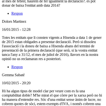
al mes de febrer, haurem de fer igualment la declaració?. es pot
donar de baixa l'entitat amb data 2014?
Respon
Dolors Martinez
(Usuari
16/01/2015 - 12:28
no
Comentari
Totes les entitats que li consten vigents a Hisenda a data 1 de gener
registrat)
en
de 2015 estan obligades a presentar declaració. Però si dissoleu
resposta
l'associació i la doneu de baixa a Hisenda abans del termini de
al
presentació de la primera declaració (que serà, si la vostra entitat
comentari:
tanca l'any a 31/12, el mes de juliol de 2016), llavors en la nostra
Si
opinió no us reclamaran res a posteriori.
volem
Respon
donar
de
Gemma Sabaté
baixa
l
(Usuari
10/02/2015 - 20:20
no
Hi ha algun tipus de model clar per veure com es fa una
registrat)
comptabilitat doble? M'he mirat el que còrre per la xarxa però no hi
ha manera d'entendre res. Sóc d'una entitat sense ànim de lucre, no
cobrem quotes de sòci, estem exempts d'IVA, i només cobrem una