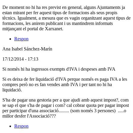
en
De moment no hi ha res previst en general, alguns Ajuntaments ja
resposta
estan mirant per fer aquest tipus de formacions als seus propis
al
tècnics. Igualment, a mesura que es vagin organitzant aquest tipus de
comentari:
formacions, les anirem publicant i us mantindrem informats
Hi
mitjançant el portal de Xarxanet.
han
formacions
Respon
al
respecte
Ana Isabel Sánchez-Marín
(Usuari
17/12/2014 - 17:13
no
Si nomès hi ha ingressos exempts d'IVA i despeses amb IVA
registrat)
Si es deixa de fer liquidació d'IVA perque només es paga IVA a les
compres però no es fan vendes amb IVA i per tant no hi ha
liquidació.
S'ha de pagar una gestoria per a que ajudi amb aquest impost?, com
se sap el que s'ha de pagar i com? cal cobrar quota per pagar impost
per participar d'una associació......... (som només 3 persones) .....o
millor desfer l'Associació???
Respon