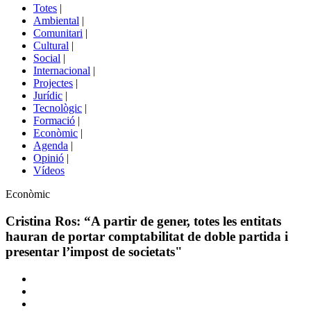
del
Totes
|
menú
Ambiental
|
de
Comunitari
|
portals
Cultural
|
Social
|
Internacional
|
Projectes
|
Jurídic
|
Tecnològic
|
Formació
|
Econòmic
|
Agenda
|
Opinió
|
Vídeos
Àmbit
Econòmic
de
la
Cristina Ros: “A partir de gener, totes les entitats
notícia
hauran de portar comptabilitat de doble partida i
presentar l’impost de societats"
Comparteix
Compartir