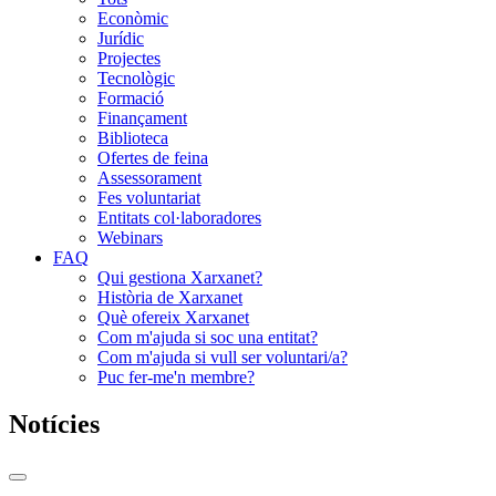
Econòmic
Jurídic
Projectes
Tecnològic
Formació
Finançament
Biblioteca
Ofertes de feina
Assessorament
Fes voluntariat
Entitats col·laboradores
Webinars
FAQ
Qui gestiona Xarxanet?
Història de Xarxanet
Què ofereix Xarxanet
Com m'ajuda si soc una entitat?
Com m'ajuda si vull ser voluntari/a?
Puc fer-me'n membre?
Notícies
Commutador