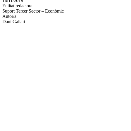
14/11/2018
altres
Entitat redactora
xarxes
Suport Tercer Sector – Econòmic
socials
Autor/a
Dani Gallart