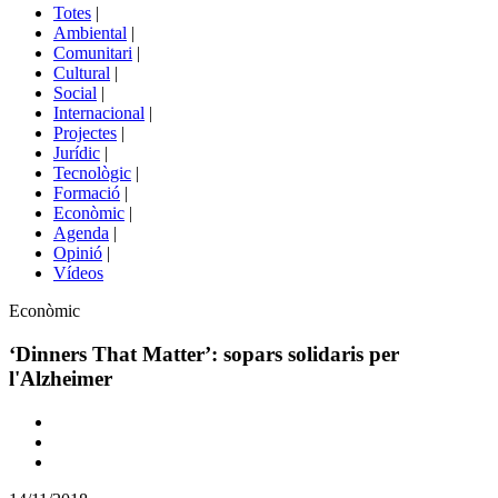
del
Totes
|
menú
Ambiental
|
de
Comunitari
|
portals
Cultural
|
Social
|
Internacional
|
Projectes
|
Jurídic
|
Tecnològic
|
Formació
|
Econòmic
|
Agenda
|
Opinió
|
Vídeos
Àmbit
Econòmic
de
la
‘Dinners That Matter’: sopars solidaris per
notícia
l'Alzheimer
Comparteix
Compartir
en