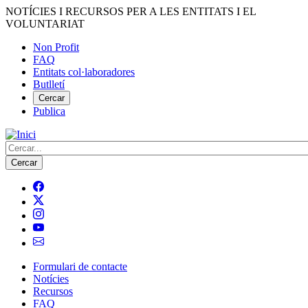
Vés
NOTÍCIES I RECURSOS PER A LES ENTITATS I EL
al
VOLUNTARIAT
contingut
Non Profit
FAQ
Menú
Entitats col·laboradores
del
Butlletí
compte
Cercar
Publica
d'usuari
Cerca
Formulari de contacte
Notícies
Navegació
Recursos
principal
FAQ