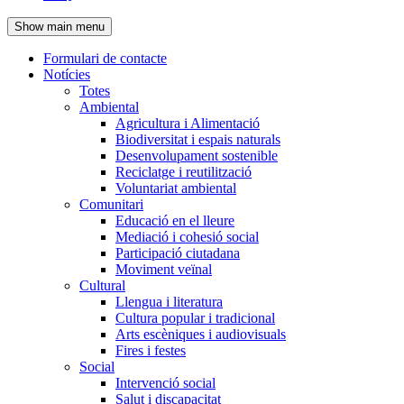
de
Show main menu
l'encapçalament
Formulari de contacte
Notícies
Navegació
Totes
principal
Ambiental
Agricultura i Alimentació
Biodiversitat i espais naturals
Desenvolupament sostenible
Reciclatge i reutilització
Voluntariat ambiental
Comunitari
Educació en el lleure
Mediació i cohesió social
Participació ciutadana
Moviment veïnal
Cultural
Llengua i literatura
Cultura popular i tradicional
Arts escèniques i audiovisuals
Fires i festes
Social
Intervenció social
Salut i discapacitat