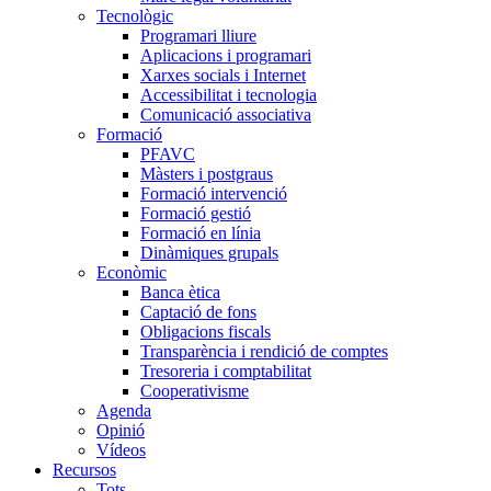
Tecnològic
Programari lliure
Aplicacions i programari
Xarxes socials i Internet
Accessibilitat i tecnologia
Comunicació associativa
Formació
PFAVC
Màsters i postgraus
Formació intervenció
Formació gestió
Formació en línia
Dinàmiques grupals
Econòmic
Banca ètica
Captació de fons
Obligacions fiscals
Transparència i rendició de comptes
Tresoreria i comptabilitat
Cooperativisme
Agenda
Opinió
Vídeos
Recursos
Tots