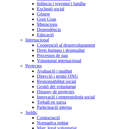
Infància i joventut i família
Exclusió social
Gènere
Gent Gran
Migracions
Dependència
Educació
Internacional
Cooperació al desenvolupament
Drets humans i desigualtat
Processos de pau
Voluntariat internacional
Projectes
Avaluació i qualitat
Direcció i gestió ONG
Responsabilitat social
Gestió del voluntariat
Disseny de projectes
Innovació i emprenedoria social
Treball en xarxa
Participació interna
Jurídic
Contractació
Normativa entitat
Marc legal voluntariat