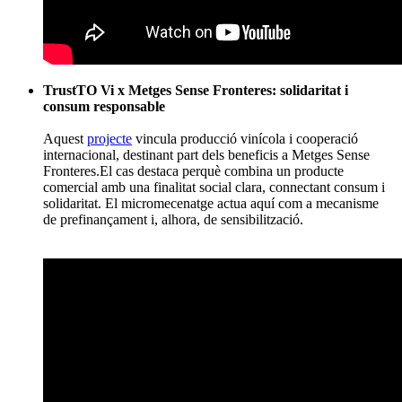
Ateneu Popular de les Corts: equipament comunitari i
arrelament de barri
Aquest
projecte
de Goteo va servir per impulsar la compra i
adequació d’un nou espai per a l’ateneu, un equipament clau
per a la vida associativa del barri. El cas exemplifica com el
micromecenatge pot reforçar infraestructures comunitàries i
garantir la continuïtat d’espais autogestionats. L’èxit es basa
en una comunitat local molt implicada.