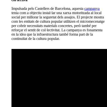
TrustTO Vi x Metges Sense Fronteres: solidaritat i
consum responsable
Aquest
projecte
vincula producció vinícola i cooperació
internacional, destinant part dels beneficis a Metges Sense
Fronteres.El cas destaca perquè combina un producte
comercial amb una finalitat social clara, connectant consum i
solidaritat. El micromecenatge actua aquí com a mecanisme
de prefinançament i, alhora, de sensibilització.