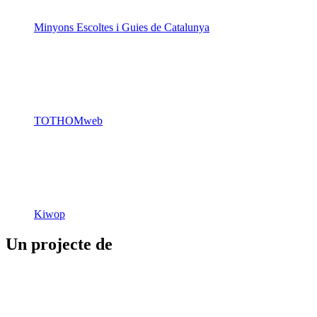
Generalitat de Catalunya
Butlletins
Contacte
Peu
Avís legal
Política de cookies
Mapa web
Declaració d'accessibilitat