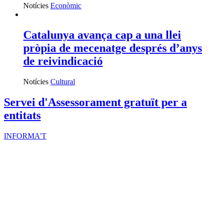
Fes voluntariat
Vols fer voluntariat? Informa't i troba el teu lloc
Ves-hi
Actes