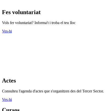
Consulteu l'agenda d'actes que s'organitzen des del Tercer Sector.
Ves-hi
Cursos
Descobriu tots els cursos que ofereixen les entitats.
Ves-hi
Recursos Econòmics
Banca ètica, captació de fons, economia solidària i molt més als
nostres recursos
Ves-hi
Recursos formació
Crèdits de lliure elecció, formació, gestió i molt més als nostres
recursos