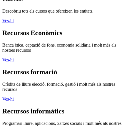
Ves-hi
Recursos informàtics
Programari lliure, aplicacions, xarxes socials i molt més als nostres
recursos
Ves-hi
Recursos jurídics
Contractació, normativa d’entitats, marc legals i molt més
Ves-hi
Recursos Projectes
Voluntariat, assessorament, publicacions i molt més als nostres
recursos
Ves-hi
Assessora't