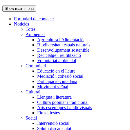
de
Show main menu
l'encapçalament
Formulari de contacte
Notícies
Navegació
Totes
principal
Ambiental
Agricultura i Alimentació
Biodiversitat i espais naturals
Desenvolupament sostenible
Reciclatge i reutilització
Voluntariat ambiental
Comunitari
Educació en el lleure
Mediació i cohesió social
Participació ciutadana
Moviment veïnal
Cultural
Llengua i literatura
Cultura popular i tradicional
Arts escèniques i audiovisuals
Fires i festes
Social
Intervenció social
Salut i discapacitat