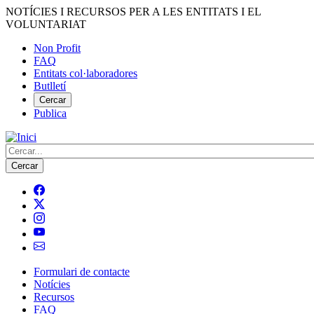
Vés
NOTÍCIES I RECURSOS PER A LES ENTITATS I EL
al
VOLUNTARIAT
contingut
Non Profit
FAQ
Menú
Entitats col·laboradores
del
Butlletí
compte
Cercar
Publica
d'usuari
Cerca
Formulari de contacte
Notícies
Navegació
Recursos
principal
FAQ