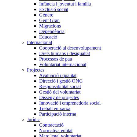
Infància i joventut i família
Exclusió social
Gènere
Gent Gran
Migracions
Dependència
Educació
Internacional
Cooperació al desenvolupament
Drets humans i desigualtat
Processos de pau
Voluntariat internacional
Projectes
Avaluació i qualitat
Direcció i gestió ONG
Responsabilitat social
Gestió del voluntariat
Disseny de projectes
Innovació i emprenedoria social
Treball en xarxa
Participació interna
Jurídic
Contractació
Normativa entitat
Marc legal voluntariat