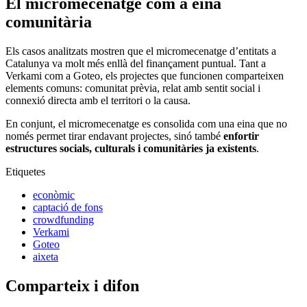
Goteo
aixeta
Comparteix i difon
Afegeix un nou comentari
Nom
Correu electrònic
Comentari