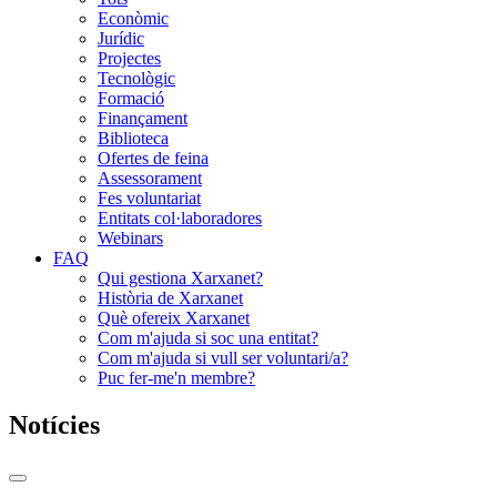
Econòmic
Jurídic
Projectes
Tecnològic
Formació
Finançament
Biblioteca
Ofertes de feina
Assessorament
Fes voluntariat
Entitats col·laboradores
Webinars
FAQ
Qui gestiona Xarxanet?
Història de Xarxanet
Què ofereix Xarxanet
Com m'ajuda si soc una entitat?
Com m'ajuda si vull ser voluntari/a?
Puc fer-me'n membre?
Notícies
Commutador