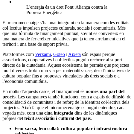
projectes. Això fa que el micromecenatge es pugui entendre, cada
vegada més, com una
eina integrada
dins de les dinàmiques
pròpies del
teixit associatiu i cultural del país
.
Fem xarxa, fem colla!: cultura popular i infraestructura
col·lectiva
Impulsada pels Castellers de Barcelona, aquesta
campanya
tenia com a objectiu instal·lar una xarxa motoritzada al local
social per millorar la seguretat dels assajos. El projecte mostra
com les entitats de cultura popular utilitzen el micromecenatge
per cobrir necessitats materials concretes, però també per
reforçar el sentit de col·lectivitat. La campanya es fonamenta
en la idea que la infraestructura també forma part de la
continuïtat de la cultura popular.