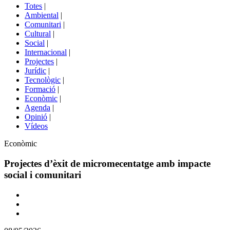
del
Totes
|
menú
Ambiental
|
de
Comunitari
|
portals
Cultural
|
Social
|
Internacional
|
Projectes
|
Jurídic
|
Tecnològic
|
Formació
|
Econòmic
|
Agenda
|
Opinió
|
Vídeos
Àmbit
Econòmic
de
la
Projectes d’èxit de micromecentatge amb impacte
notícia
social i comunitari
Comparteix
Compartir
en