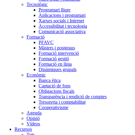
Tecnològic
Programari lliure
Aplicacions i programari
Xarxes socials i Internet
Accessibilitat i tecnologia
Comunicació associativa
Formació
PFAVC
Màsters i postgraus
Formació intervenció
Formació gestió
Formació en línia
Dinàmiques grupals
Econòmic
Banca ètica
Captació de fons
Obligacions fiscals
Transparència i rendició de comptes
Tresoreria i comptabilitat
Cooperativisme
Agenda
Opinió
Vídeos
Recursos
Tots