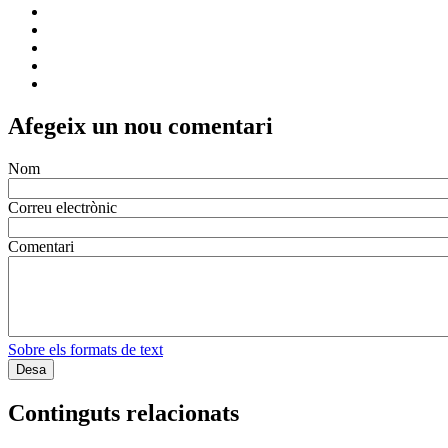
Sobre els formats de text
Continguts relacionats
Un nou green de solidaritat al 28è
Torneig Benèfic de Golf Fundació Ave
Maria
Notícies
Social
La Febrerada impulsa un procés
participatiu per definir els continguts
de la cinquena edició
Notícies
Econòmic