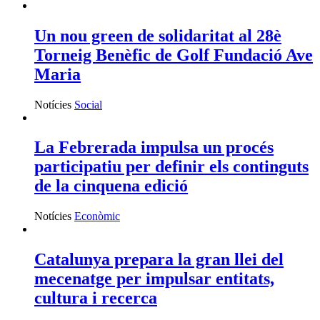
Catalunya prepara la gran llei del
mecenatge per impulsar entitats,
cultura i recerca
Notícies
Econòmic
Catalunya avança cap a una llei
pròpia de mecenatge després d’anys
de reivindicació
Notícies
Cultural
Servei d'Assessorament gratuït per a
entitats
INFORMA'T