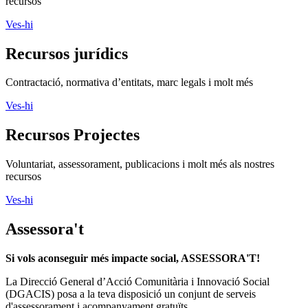
Si vols aconseguir més impacte social, ASSESSORA'T!
La
Direcció General d’Acció Comunitària i Innovació Social
(DGACIS)
posa a la teva disposició un conjunt de serveis
d'assessorament i acompanyament gratuïts.
Més informació
Segueix-nos
Xarxanet
Xarxanet tecnologia
Actualitat
Tecnologia
Finançament
Xarxanet
Xarxanet
Fes Voluntariat!
Ofertes de feina