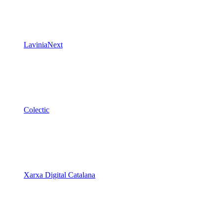
Xarxa Digital Catalana
Minyons Escoltes i Guies de Catalunya
TOTHOMweb
Kiwop
Un projecte de