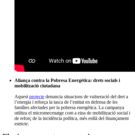
famílies afectades per la pobresa energètica. La campanya
utilitza el micromecenatge com a eina de mobilització social i
de reforç de la incidència política, més enllà del finançament
estricte.
El micromecenatge com a eina
comunitària
Els casos analitzats mostren que el micromecenatge d’entitats a
Catalunya va molt més enllà del finançament puntual. Tant a
Verkami com a Goteo, els projectes que funcionen comparteixen
elements comuns: comunitat prèvia, relat amb sentit social i
connexió directa amb el territori o la causa.
En conjunt, el micromecenatge es consolida com una eina que no
només permet tirar endavant projectes, sinó també
enfortir
estructures socials, culturals i comunitàries ja existents
.
Etiquetes
econòmic
captació de fons
crowdfunding
Verkami