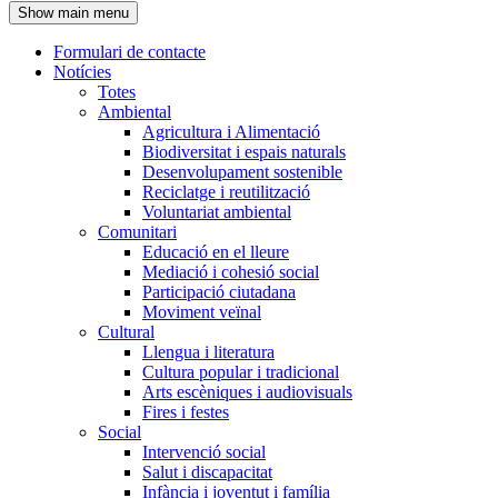
Show main menu
l'encapçalament
Formulari de contacte
Notícies
Navegació
Totes
principal
Ambiental
Agricultura i Alimentació
Biodiversitat i espais naturals
Desenvolupament sostenible
Reciclatge i reutilització
Voluntariat ambiental
Comunitari
Educació en el lleure
Mediació i cohesió social
Participació ciutadana
Moviment veïnal
Cultural
Llengua i literatura
Cultura popular i tradicional
Arts escèniques i audiovisuals
Fires i festes
Social
Intervenció social
Salut i discapacitat
Infància i joventut i família