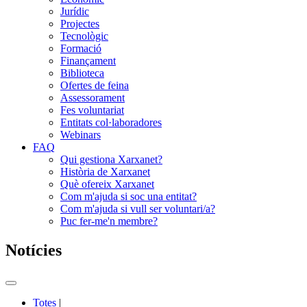
Jurídic
Projectes
Tecnològic
Formació
Finançament
Biblioteca
Ofertes de feina
Assessorament
Fes voluntariat
Entitats col·laboradores
Webinars
FAQ
Qui gestiona Xarxanet?
Història de Xarxanet
Què ofereix Xarxanet
Com m'ajuda si soc una entitat?
Com m'ajuda si vull ser voluntari/a?
Puc fer-me'n membre?
Notícies
Commutador
del
Totes
|