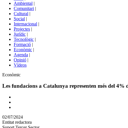
menú
Ambiental
|
de
Comunitari
|
portals
Cultural
|
Social
|
Internacional
|
Projectes
|
Jurídic
|
Tecnològic
|
Formació
|
Econòmic
|
Agenda
|
Opinió
|
Vídeos
Àmbit
Econòmic
de
la
Les fundacions a Catalunya representen més del 4% 
notícia
Comparteix
Compartir
en
02/07/2024
altres
Entitat redactora
xarxes
Suport Tercer Sector
socials