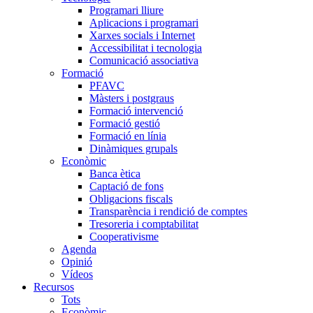
Programari lliure
Aplicacions i programari
Xarxes socials i Internet
Accessibilitat i tecnologia
Comunicació associativa
Formació
PFAVC
Màsters i postgraus
Formació intervenció
Formació gestió
Formació en línia
Dinàmiques grupals
Econòmic
Banca ètica
Captació de fons
Obligacions fiscals
Transparència i rendició de comptes
Tresoreria i comptabilitat
Cooperativisme
Agenda
Opinió
Vídeos
Recursos
Tots
Econòmic