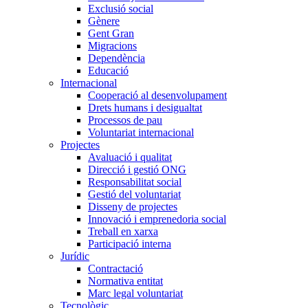
Exclusió social
Gènere
Gent Gran
Migracions
Dependència
Educació
Internacional
Cooperació al desenvolupament
Drets humans i desigualtat
Processos de pau
Voluntariat internacional
Projectes
Avaluació i qualitat
Direcció i gestió ONG
Responsabilitat social
Gestió del voluntariat
Disseny de projectes
Innovació i emprenedoria social
Treball en xarxa
Participació interna
Jurídic
Contractació
Normativa entitat
Marc legal voluntariat
Tecnològic