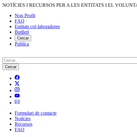
Vés
NOTÍCIES I RECURSOS PER A LES ENTITATS I EL VOLUNT
al
Non Profit
contingut
FAQ
Menú
Entitats col·laboradores
del
Butlletí
compte
Cercar
Publica
d'usuari
Cerca
Formulari de contacte
Notícies
Navegació
Recursos
principal
FAQ
de