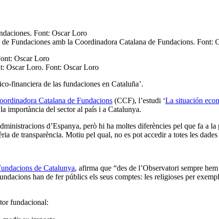
ola de Fundaciones amb la Coordinadora Catalana de Fundacions. Font: 
t: Oscar Loro. Font: Oscar Loro
co-financiera de las fundaciones en Cataluña’.
oordinadora Catalana de Fundacions
(CCF), l’estudi ‘
La situación eco
la importància del sector al país i a Catalunya.
s administracions d’Espanya, però hi ha moltes diferències pel que fa a l
a de transparència. Motiu pel qual, no es pot accedir a totes les dades 
Fundacions de Catalunya
, afirma que “des de l’Observatori sempre hem 
 fundacions han de fer públics els seus comptes: les religioses per exempl
ctor fundacional: