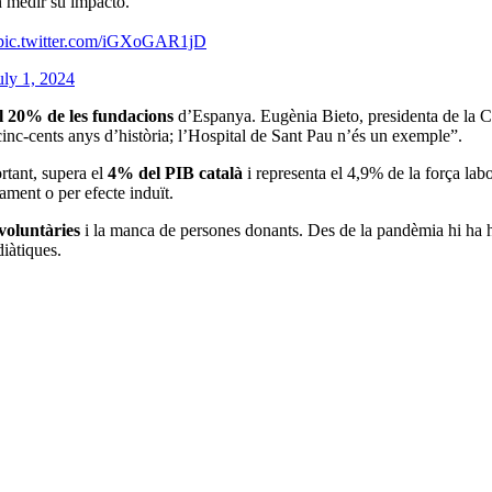
n medir su impacto.
pic.twitter.com/iGXoGAR1jD
uly 1, 2024
l 20% de les fundacions
d’Espanya. Eugènia Bieto, presidenta de la 
inc-cents anys d’història; l’Hospital de Sant Pau n’és un exemple”.
rtant, supera el
4% del PIB català
i representa el 4,9% de la força lab
ament o per efecte induït.
voluntàries
i la manca de persones donants. Des de la pandèmia hi ha
iàtiques.