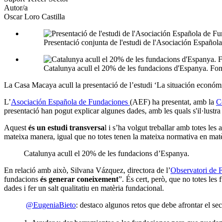
Autor/a
Oscar Loro Castilla
Presentació conjunta de l'estudi de l'Asociación Españ
Catalunya acull el 20% de les fundacions d'Espanya. Fon
La Casa Macaya acull la presentació de l’estudi ‘La situación económi
L’
Asociación Española de Fundaciones
(AEF) ha presentat, amb la
C
presentació han pogut explicar algunes dades, amb les quals s'il·lustra 
Aquest
és un estudi transversa
l i s’ha volgut treballar amb totes le
mateixa manera, igual que no totes tenen la mateixa normativa en matèri
Catalunya acull el 20% de les fundacions d’Espanya.
En relació amb això, Silvana Vázquez, directora de l’
Observatori de 
fundacions
és generar coneixement
”. És cert, però, que no totes les
dades i fer un salt qualitatiu en matèria fundacional.
@EugeniaBieto
: destaco algunos retos que debe afrontar el se