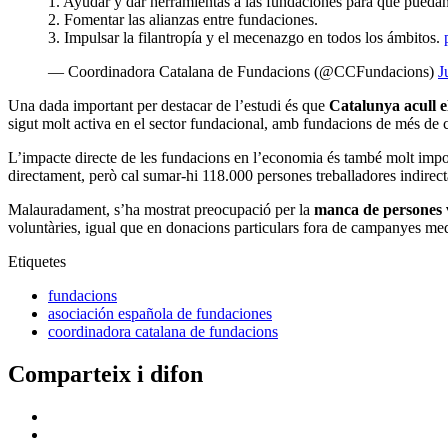
1. Ayudar y dar herramientas a las fundaciones para que pueda
2. Fomentar las alianzas entre fundaciones.
3. Impulsar la filantropía y el mecenazgo en todos los ámbitos.
— Coordinadora Catalana de Fundacions (@CCFundacions)
J
Una dada important per destacar de l’estudi és que
Catalunya acull e
sigut molt activa en el sector fundacional, amb fundacions de més de c
L’impacte directe de les fundacions en l’economia és també molt impo
directament, però cal sumar-hi 118.000 persones treballadores indirect
Malauradament, s’ha mostrat preocupació per la
manca de persones 
voluntàries, igual que en donacions particulars fora de campanyes med
Etiquetes
fundacions
asociación española de fundaciones
coordinadora catalana de fundacions
Comparteix i difon