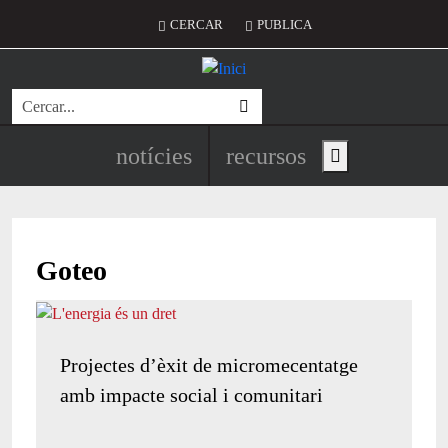
Vés al contingut
Menú del compte d'usuari
CERCAR
PUBLICA
Cerca
Navegació principal de l'encapç
notícies
recursos
Show main menu
Goteo
Projectes d’èxit de micromecentatge
amb impacte social i comunitari