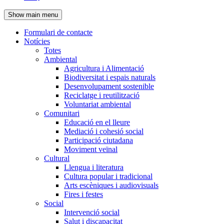
de
Show main menu
l'encapçalament
Formulari de contacte
Notícies
Navegació
Totes
principal
Ambiental
Agricultura i Alimentació
Biodiversitat i espais naturals
Desenvolupament sostenible
Reciclatge i reutilització
Voluntariat ambiental
Comunitari
Educació en el lleure
Mediació i cohesió social
Participació ciutadana
Moviment veïnal
Cultural
Llengua i literatura
Cultura popular i tradicional
Arts escèniques i audiovisuals
Fires i festes
Social
Intervenció social
Salut i discapacitat