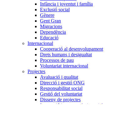
Infància i joventut i família
Exclusió social
Gènere
Gent Gran
Migracions
Dependència
Educació
Internacional
Cooperació al desenvolupament
Drets humans i desigualtat
Processos de pau
Voluntariat internacional
Projectes
Avaluació i qualitat
Direcció i gestió ONG
Responsabilitat social
Gestió del voluntariat
Disseny de projectes
Innovació i emprenedoria social
Treball en xarxa
Participació interna
Jurídic
Contractació
Normativa entitat
Marc legal voluntariat