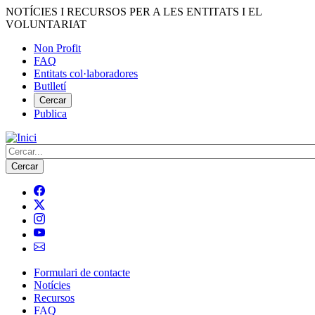
Vés
NOTÍCIES I RECURSOS PER A LES ENTITATS I EL
al
VOLUNTARIAT
contingut
Non Profit
FAQ
Menú
Entitats col·laboradores
del
Butlletí
compte
Cercar
Publica
d'usuari
Cerca
Formulari de contacte
Notícies
Navegació
Recursos
principal
FAQ