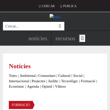
Vés al contingut
Menú del compte d'usuari
CERCAR
PUBLICA
Cerca
Navegació principal de l'encapç
notícies
recursos
Show main menu
Notícies
Totes
|
Ambiental
|
Comunitari
|
Cultural
|
Social
|
Internacional
|
Projectes
|
Jurídic
|
Tecnològic
|
Formació
|
Econòmic
|
Agenda
|
Opinió
|
Vídeos
Àmbit de la notícia
FORMACIÓ