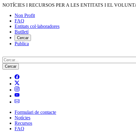
Vés
NOTÍCIES I RECURSOS PER A LES ENTITATS I EL VOLUNT
al
Non Profit
contingut
FAQ
Menú
Entitats col·laboradores
del
Butlletí
compte
Cercar
Publica
d'usuari
Cerca
Formulari de contacte
Notícies
Navegació
Recursos
principal
FAQ
de