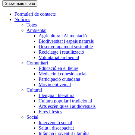
Show main menu
l'encapçalament
Formulari de contacte
Notícies
Navegació
Totes
principal
Ambiental
Agricultura i Alimentació
Biodiversitat i espais naturals
Desenvolupament sostenible
Reciclatge i reutilització
Voluntariat ambiental
Comunitari
Educació en el lleure
Mediació i cohesió social
Participació ciutadana
Moviment veïnal
Cultural
Llengua i literatura
Cultura popular i tradicional
Arts escèniques i audiovisuals
Fires i festes
Social
Intervenció social
Salut i discapacitat
Infància i joventut i família