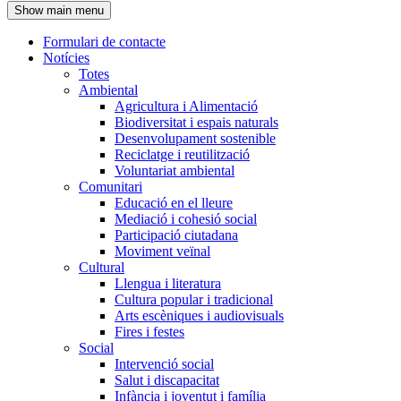
Show main menu
l'encapçalament
Formulari de contacte
Notícies
Navegació
Totes
principal
Ambiental
Agricultura i Alimentació
Biodiversitat i espais naturals
Desenvolupament sostenible
Reciclatge i reutilització
Voluntariat ambiental
Comunitari
Educació en el lleure
Mediació i cohesió social
Participació ciutadana
Moviment veïnal
Cultural
Llengua i literatura
Cultura popular i tradicional
Arts escèniques i audiovisuals
Fires i festes
Social
Intervenció social
Salut i discapacitat
Infància i joventut i família