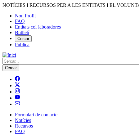
Vés
NOTÍCIES I RECURSOS PER A LES ENTITATS I EL VOLUNT
al
Non Profit
contingut
FAQ
Menú
Entitats col·laboradores
del
Butlletí
compte
Cercar
Publica
d'usuari
Cerca
Formulari de contacte
Notícies
Navegació
Recursos
principal
FAQ
de