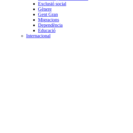
Exclusió social
Gènere
Gent Gran
Migracions
Dependència
Educació
Internacional
Cooperació al desenvolupament
Drets humans i desigualtat
Processos de pau
Voluntariat internacional
Projectes
Avaluació i qualitat
Direcció i gestió ONG
Responsabilitat social
Gestió del voluntariat
Disseny de projectes
Innovació i emprenedoria social
Treball en xarxa
Participació interna
Jurídic
Contractació
Normativa entitat
Marc legal voluntariat
Tecnològic