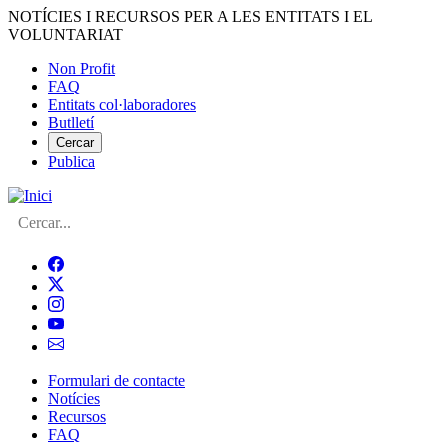
Vés
NOTÍCIES I RECURSOS PER A LES ENTITATS I EL
al
VOLUNTARIAT
contingut
Non Profit
FAQ
Menú
Entitats col·laboradores
del
Butlletí
compte
Cercar
Publica
d'usuari
Cerca
Formulari de contacte
Notícies
Navegació
Recursos
principal
FAQ