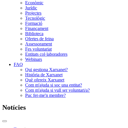
Econòmic
Jurídic
Projectes
Tecnològic
Formació
Finançament
Biblioteca
Ofertes de feina
Assessorament
Fes voluntariat
Entitats col·laboradores
Webinars
FAQ
Qui gestiona Xarxanet?
Història de Xarxanet
Què ofereix Xarxanet
Com m'ajuda si soc una entitat?
Com m'ajuda si vull ser voluntari/a?
Puc fer-me'n membre?
Notícies
Commutador
del