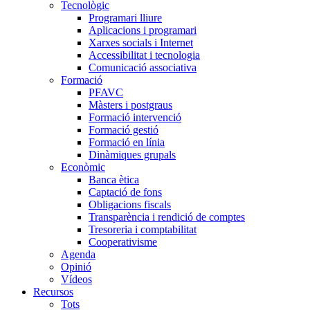
Tecnològic
Programari lliure
Aplicacions i programari
Xarxes socials i Internet
Accessibilitat i tecnologia
Comunicació associativa
Formació
PFAVC
Màsters i postgraus
Formació intervenció
Formació gestió
Formació en línia
Dinàmiques grupals
Econòmic
Banca ètica
Captació de fons
Obligacions fiscals
Transparència i rendició de comptes
Tresoreria i comptabilitat
Cooperativisme
Agenda
Opinió
Vídeos
Recursos
Tots