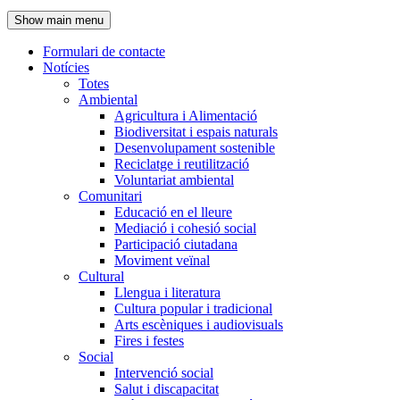
de
Show main menu
l'encapçalament
Formulari de contacte
Notícies
Navegació
Totes
principal
Ambiental
Agricultura i Alimentació
Biodiversitat i espais naturals
Desenvolupament sostenible
Reciclatge i reutilització
Voluntariat ambiental
Comunitari
Educació en el lleure
Mediació i cohesió social
Participació ciutadana
Moviment veïnal
Cultural
Llengua i literatura
Cultura popular i tradicional
Arts escèniques i audiovisuals
Fires i festes
Social
Intervenció social
Salut i discapacitat