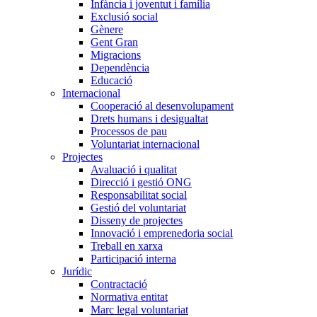
Infància i joventut i família
Exclusió social
Gènere
Gent Gran
Migracions
Dependència
Educació
Internacional
Cooperació al desenvolupament
Drets humans i desigualtat
Processos de pau
Voluntariat internacional
Projectes
Avaluació i qualitat
Direcció i gestió ONG
Responsabilitat social
Gestió del voluntariat
Disseny de projectes
Innovació i emprenedoria social
Treball en xarxa
Participació interna
Jurídic
Contractació
Normativa entitat
Marc legal voluntariat