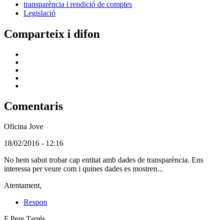
transparència i rendició de comptes
Legislació
Comparteix i difon
Comentaris
Oficina Jove
(Usuari
18/02/2016 - 12:16
no
No hem sabut trobar cap entitat amb dades de transparència. Ens
registrat)
interessa per veure com i quines dades es mostren...
Atentament,
Respon
F Pere Tarrés