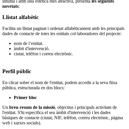
intuïtiu i amb una estètica més atractiva, presenta
les següents
novetats
:
Llistat alfabètic
Facilita un llistat paginat i ordenat alfabèticament amb les principals
dades de contacte de totes les entitats col·laboradores del projecte:
nom de l’entitat.
àmbit d'intervenció.
ciutat, telèfon i correu electrònic.
Perfil públic
En clicar sobre el nom de l'entitat, podem accedir a la seva fitxa
pública, estructurada en dos blocs:
Primer bloc
Un
breu resum de la missió
, objectius i principals activitats de
l'entitat. S'hi especifica el seu àmbit d'intervenció i les dades
bàsiques de contacte (ciutat, NIF, telèfon, correu electrònic, pàgina
web i xarxes socials).