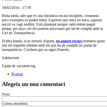
(Usuari
18/02/2016 - 17:39
registrat)
Comentari
Bona tarda, atès que és una iniciativa encara incipient, certament
en
pocs exemples es poden tobar. Esperem que mica en mica, aquesta
resposta
secció es vagi nodrint. Està plantejat perquè cada entitat pugui
al
penjar, per anys, els documents necessaris per tal de complir amb la
comentari:
Llei de Transparència.
Algún
D'altra banda, si us serveix d'ajuda,
en aquest recurs
trobareu quins
exemple
són els requisits mínims amb els que ha de complir un portal de
d&#039;entitat
transparència. Confiem que us sigui d'interès.
que
hi
Salutacions
tingui
dades?
Equip de xarxanet.org
Respon
Afegeix un nou comentari
Nom
Correu electrònic