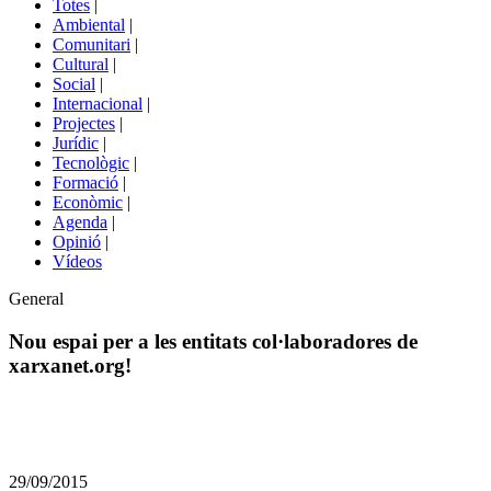
Totes
|
menú
Ambiental
|
de
Comunitari
|
portals
Cultural
|
Social
|
Internacional
|
Projectes
|
Jurídic
|
Tecnològic
|
Formació
|
Econòmic
|
Agenda
|
Opinió
|
Vídeos
Àmbit
General
de
la
Nou espai per a les entitats col·laboradores de
notícia
xarxanet.org!
Comparteix
Compartir
en
29/09/2015