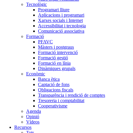
Tecnològic
Programari lliure
Aplicacions i programari
Xarxes socials i Internet
Accessibilitat i tecnologia
Comunicació associativa
Formació
PFAVC
Màsters i postgraus
Formació intervenció
Formació gestió
Formació en línia
Dinàmiques grupals
Econòmic
Banca ètica
Captació de fons
Obligacions fiscals
Transparència i rendició de comptes
Tresoreria i comptabilitat
Cooperativisme
Agenda
Opinió
Vídeos
Recursos
Tots