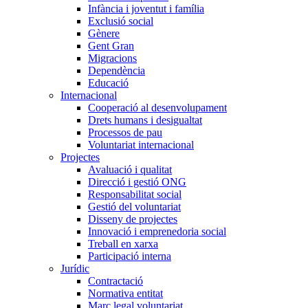
Infància i joventut i família
Exclusió social
Gènere
Gent Gran
Migracions
Dependència
Educació
Internacional
Cooperació al desenvolupament
Drets humans i desigualtat
Processos de pau
Voluntariat internacional
Projectes
Avaluació i qualitat
Direcció i gestió ONG
Responsabilitat social
Gestió del voluntariat
Disseny de projectes
Innovació i emprenedoria social
Treball en xarxa
Participació interna
Jurídic
Contractació
Normativa entitat
Marc legal voluntariat