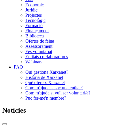
Econòmic
Jurídic
Projectes
Tecnològic
Formació
Finançament
Biblioteca
Ofertes de feina
Assessorament
Fes voluntariat
Entitats col·laboradores
Webinars
FAQ
Qui gestiona Xarxanet?
Història de Xarxanet
Què ofereix Xarxanet
Com m'ajuda si soc una entitat?
Com m'ajuda si vull ser voluntari/a?
Puc fer-me'n membre?
Notícies
Commutador