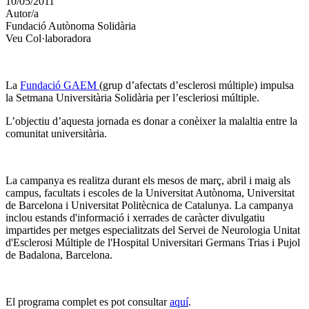
10/05/2011
altres
Autor/a
xarxes
Fundació Autònoma Solidària
socials
Veu Col·laboradora
La
Fundació GAEM
(grup d’afectats d’esclerosi múltiple) impulsa
la Setmana Universitària Solidària per l’escleriosi múltiple.
L’objectiu d’aquesta jornada es donar a conèixer la malaltia entre la
comunitat universitària.
La campanya es realitza durant els mesos de març, abril i maig als
campus, facultats i escoles de la Universitat Autònoma, Universitat
de Barcelona i Universitat Politècnica de Catalunya. La campanya
inclou estands d'informació i xerrades de caràcter divulgatiu
impartides per metges especialitzats del Servei de Neurologia Unitat
d'Esclerosi Múltiple de l'Hospital Universitari Germans Trias i Pujol
de Badalona, Barcelona.
El programa complet es pot consultar
aquí
.