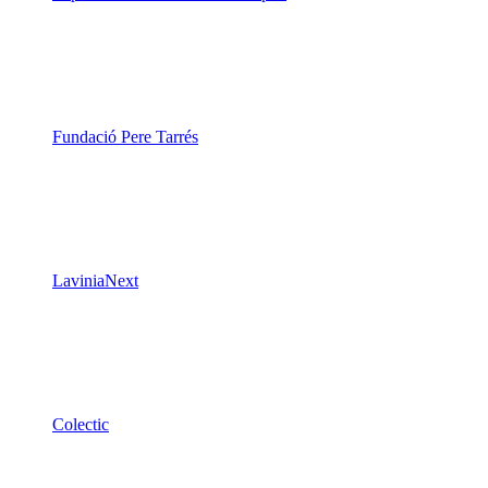
LaviniaNext
Colectic
Xarxa Digital Catalana