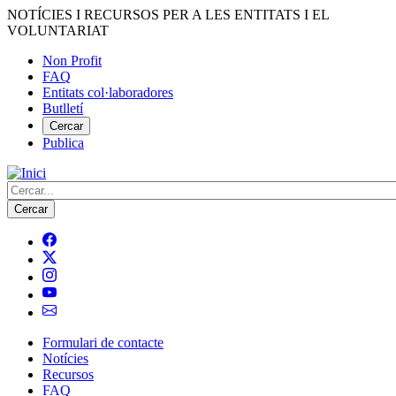
Vés
NOTÍCIES I RECURSOS PER A LES ENTITATS I EL
al
VOLUNTARIAT
contingut
Non Profit
FAQ
Menú
Entitats col·laboradores
del
Butlletí
compte
Cercar
Publica
d'usuari
Cerca
Formulari de contacte
Notícies
Navegació
Recursos
principal
FAQ