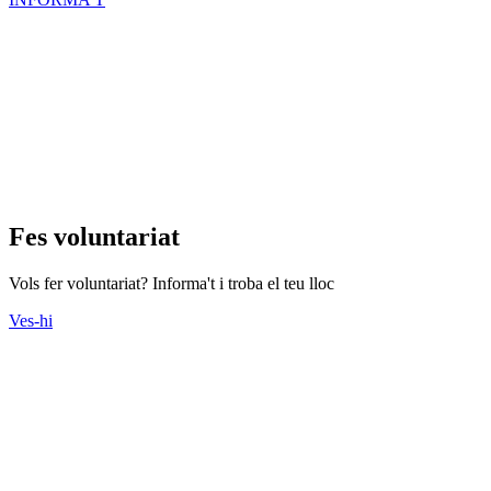
Fes voluntariat
Vols fer voluntariat? Informa't i troba el teu lloc
Ves-hi
Actes
Consulteu l'agenda d'actes que s'organitzen des del Tercer Sector.
Ves-hi