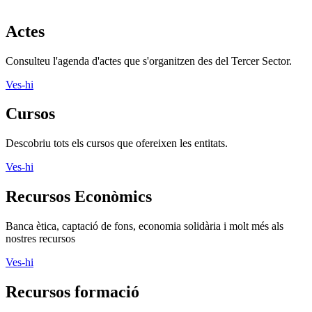
Cursos
Descobriu tots els cursos que ofereixen les entitats.
Ves-hi
Recursos Econòmics
Banca ètica, captació de fons, economia solidària i molt més als
nostres recursos
Ves-hi
Recursos formació
Crèdits de lliure elecció, formació, gestió i molt més als nostres
recursos
Ves-hi
Recursos informàtics