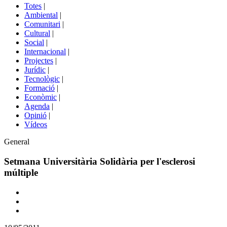
del
Totes
|
menú
Ambiental
|
de
Comunitari
|
portals
Cultural
|
Social
|
Internacional
|
Projectes
|
Jurídic
|
Tecnològic
|
Formació
|
Econòmic
|
Agenda
|
Opinió
|
Vídeos
Àmbit
General
de
la
Setmana Universitària Solidària per l'esclerosi
notícia
múltiple
Comparteix
Compartir
en