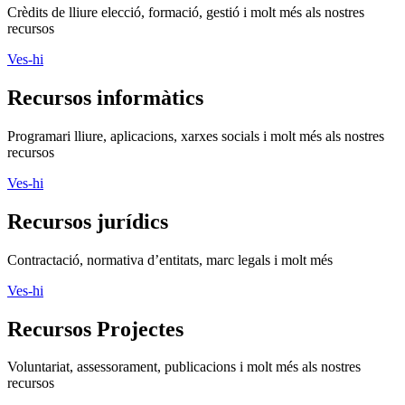
Programari lliure, aplicacions, xarxes socials i molt més als nostres
recursos
Ves-hi
Recursos jurídics
Contractació, normativa d’entitats, marc legals i molt més
Ves-hi
Recursos Projectes
Voluntariat, assessorament, publicacions i molt més als nostres
recursos
Ves-hi
Assessora't
Si vols aconseguir més impacte social, ASSESSORA'T!
La
Direcció General d’Acció Comunitària i Innovació Social