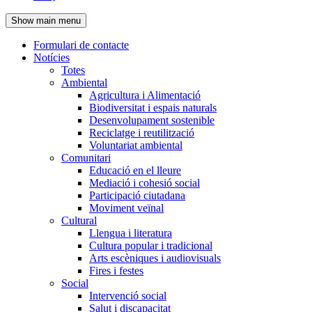
de
Show main menu
l'encapçalament
Formulari de contacte
Notícies
Navegació
Totes
principal
Ambiental
Agricultura i Alimentació
Biodiversitat i espais naturals
Desenvolupament sostenible
Reciclatge i reutilització
Voluntariat ambiental
Comunitari
Educació en el lleure
Mediació i cohesió social
Participació ciutadana
Moviment veïnal
Cultural
Llengua i literatura
Cultura popular i tradicional
Arts escèniques i audiovisuals
Fires i festes
Social
Intervenció social
Salut i discapacitat