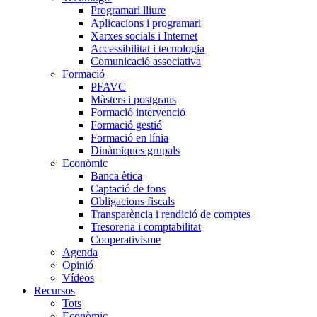
Programari lliure
Aplicacions i programari
Xarxes socials i Internet
Accessibilitat i tecnologia
Comunicació associativa
Formació
PFAVC
Màsters i postgraus
Formació intervenció
Formació gestió
Formació en línia
Dinàmiques grupals
Econòmic
Banca ètica
Captació de fons
Obligacions fiscals
Transparència i rendició de comptes
Tresoreria i comptabilitat
Cooperativisme
Agenda
Opinió
Vídeos
Recursos
Tots
Econòmic