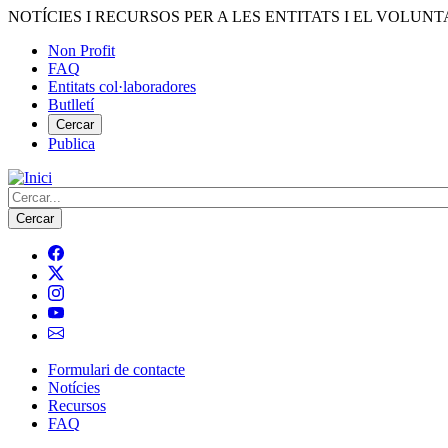
Vés
NOTÍCIES I RECURSOS PER A LES ENTITATS I EL VOLUNT
al
Non Profit
contingut
FAQ
Menú
Entitats col·laboradores
del
Butlletí
compte
Cercar
Publica
d'usuari
Cerca
Formulari de contacte
Notícies
Navegació
Recursos
principal
FAQ
de