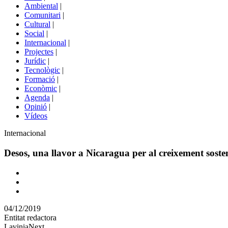
menú
Ambiental
|
de
Comunitari
|
portals
Cultural
|
Social
|
Internacional
|
Projectes
|
Jurídic
|
Tecnològic
|
Formació
|
Econòmic
|
Agenda
|
Opinió
|
Vídeos
Àmbit
Internacional
de
la
Desos, una llavor a Nicaragua per al creixement soste
notícia
Comparteix
Compartir
en
04/12/2019
altres
Entitat redactora
xarxes
LaviniaNext
socials