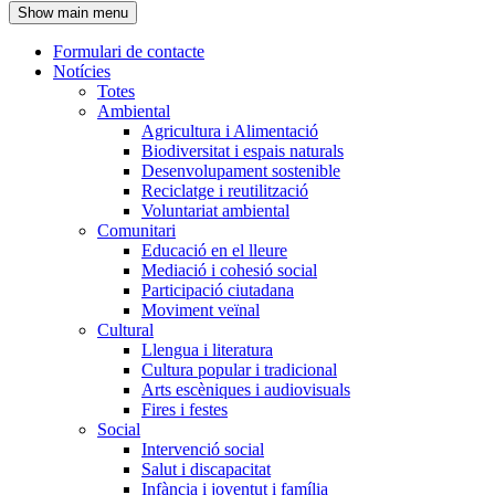
Show main menu
l'encapçalament
Formulari de contacte
Notícies
Navegació
Totes
principal
Ambiental
Agricultura i Alimentació
Biodiversitat i espais naturals
Desenvolupament sostenible
Reciclatge i reutilització
Voluntariat ambiental
Comunitari
Educació en el lleure
Mediació i cohesió social
Participació ciutadana
Moviment veïnal
Cultural
Llengua i literatura
Cultura popular i tradicional
Arts escèniques i audiovisuals
Fires i festes
Social
Intervenció social
Salut i discapacitat
Infància i joventut i família