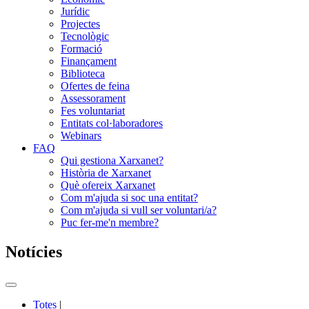
Jurídic
Projectes
Tecnològic
Formació
Finançament
Biblioteca
Ofertes de feina
Assessorament
Fes voluntariat
Entitats col·laboradores
Webinars
FAQ
Qui gestiona Xarxanet?
Història de Xarxanet
Què ofereix Xarxanet
Com m'ajuda si soc una entitat?
Com m'ajuda si vull ser voluntari/a?
Puc fer-me'n membre?
Notícies
Commutador
del
Totes
|