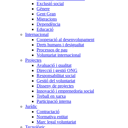
Exclusió social
Gènere
Gent Gran
Migracions
Dependència
Educació
Internacional
Cooperació al desenvolupament
Drets humans i desigualtat
Processos de pau
Voluntariat internacional
Projectes
Avaluació i qualitat
Direcció i gestió ONG
Responsabilitat social
Gestió del voluntariat
Disseny de projectes
Innovació i emprenedoria social
Treball en xarxa
Participació interna
Jurídic
Contractació
Normativa entitat
Marc legal voluntariat
Tecnològic