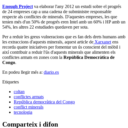
Enough Project
va elaborar l'any 2012 un estudi sobre el progrés
de 24 empreses cap a una cadena de subministre responsable
respecte als conflictes de minerals. D'aquestes empreses, les que
tenien més d'un 50% de progrés eren Intel amb un 60% i HP amb un
54%, les altres 22 estudiades quedaven per sota.
Per a reduir les greus vulneracions que es fan dels drets humans amb
les extraccions d'aquests minerals, aquest article de
Xarxanet
ens
recorda quatre iniciatives per fomentar un ús conscient del mòbil i
així contribuir a reduir l'ús d'aquests minerals que alimenten els
conflictes armats en zones com la
República Democràtica de
Congo
.
En podeu llegir més a:
diario.es
Etiquetes
coltan
conflictes armats
República democràtica del Congo
conflict minerals
tecnologia
Comparteix i difon