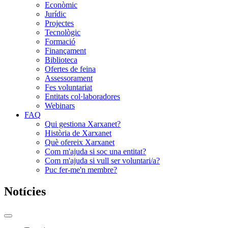
Econòmic
Jurídic
Projectes
Tecnològic
Formació
Finançament
Biblioteca
Ofertes de feina
Assessorament
Fes voluntariat
Entitats col·laboradores
Webinars
FAQ
Qui gestiona Xarxanet?
Història de Xarxanet
Què ofereix Xarxanet
Com m'ajuda si soc una entitat?
Com m'ajuda si vull ser voluntari/a?
Puc fer-me'n membre?
Notícies
Commutador
del