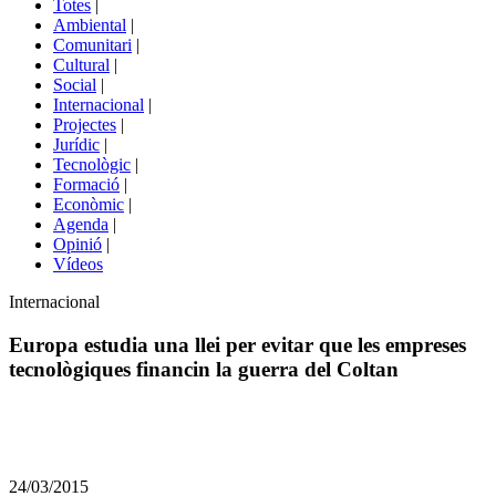
Totes
|
menú
Ambiental
|
de
Comunitari
|
portals
Cultural
|
Social
|
Internacional
|
Projectes
|
Jurídic
|
Tecnològic
|
Formació
|
Econòmic
|
Agenda
|
Opinió
|
Vídeos
Àmbit
Internacional
de
la
Europa estudia una llei per evitar que les empreses
notícia
tecnològiques financin la guerra del Coltan
Comparteix
Compartir
en
24/03/2015