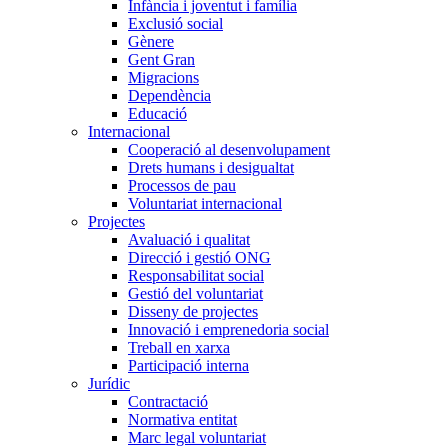
Infància i joventut i família
Exclusió social
Gènere
Gent Gran
Migracions
Dependència
Educació
Internacional
Cooperació al desenvolupament
Drets humans i desigualtat
Processos de pau
Voluntariat internacional
Projectes
Avaluació i qualitat
Direcció i gestió ONG
Responsabilitat social
Gestió del voluntariat
Disseny de projectes
Innovació i emprenedoria social
Treball en xarxa
Participació interna
Jurídic
Contractació
Normativa entitat
Marc legal voluntariat