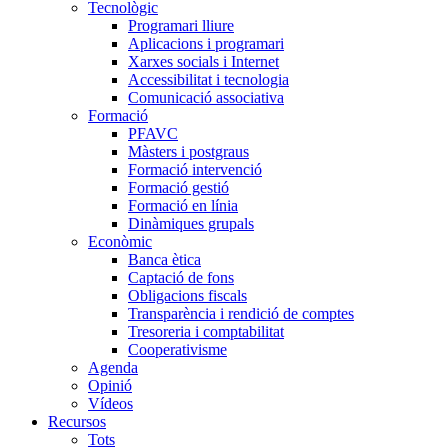
Tecnològic
Programari lliure
Aplicacions i programari
Xarxes socials i Internet
Accessibilitat i tecnologia
Comunicació associativa
Formació
PFAVC
Màsters i postgraus
Formació intervenció
Formació gestió
Formació en línia
Dinàmiques grupals
Econòmic
Banca ètica
Captació de fons
Obligacions fiscals
Transparència i rendició de comptes
Tresoreria i comptabilitat
Cooperativisme
Agenda
Opinió
Vídeos
Recursos
Tots