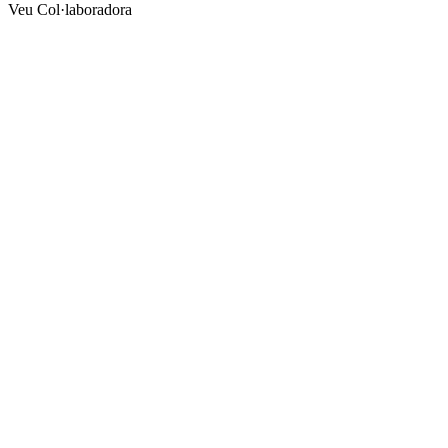
altres
Veu Col·laboradora
xarxes
socials