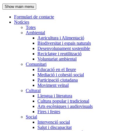
de
Show main menu
l'encapçalament
Formulari de contacte
Notícies
Navegació
Totes
principal
Ambiental
Agricultura i Alimentació
Biodiversitat i espais naturals
Desenvolupament sostenible
Reciclatge i reutilització
Voluntariat ambiental
Comunitari
Educació en el lleure
Mediació i cohesió social
Participació ciutadana
Moviment veïnal
Cultural
Llengua i literatura
Cultura popular i tradicional
Arts escèniques i audiovisuals
Fires i festes
Social
Intervenció social
Salut i discapacitat