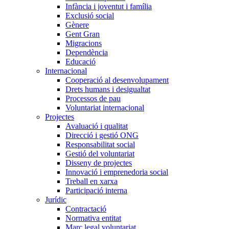
Infància i joventut i família
Exclusió social
Gènere
Gent Gran
Migracions
Dependència
Educació
Internacional
Cooperació al desenvolupament
Drets humans i desigualtat
Processos de pau
Voluntariat internacional
Projectes
Avaluació i qualitat
Direcció i gestió ONG
Responsabilitat social
Gestió del voluntariat
Disseny de projectes
Innovació i emprenedoria social
Treball en xarxa
Participació interna
Jurídic
Contractació
Normativa entitat
Marc legal voluntariat