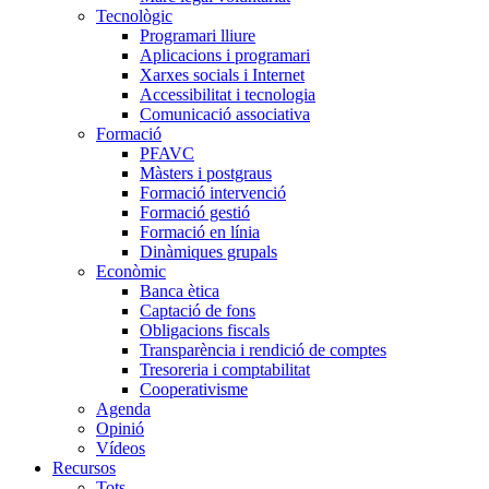
Tecnològic
Programari lliure
Aplicacions i programari
Xarxes socials i Internet
Accessibilitat i tecnologia
Comunicació associativa
Formació
PFAVC
Màsters i postgraus
Formació intervenció
Formació gestió
Formació en línia
Dinàmiques grupals
Econòmic
Banca ètica
Captació de fons
Obligacions fiscals
Transparència i rendició de comptes
Tresoreria i comptabilitat
Cooperativisme
Agenda
Opinió
Vídeos
Recursos
Tots