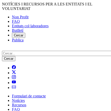
Vés
NOTÍCIES I RECURSOS PER A LES ENTITATS I EL
al
VOLUNTARIAT
contingut
Non Profit
FAQ
Menú
Entitats col·laboradores
del
Butlletí
compte
Cercar
Publica
d'usuari
Cerca
Formulari de contacte
Notícies
Navegació
Recursos
principal
FAQ