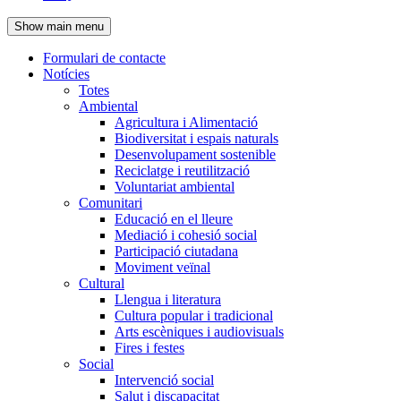
de
Show main menu
l'encapçalament
Formulari de contacte
Notícies
Navegació
Totes
principal
Ambiental
Agricultura i Alimentació
Biodiversitat i espais naturals
Desenvolupament sostenible
Reciclatge i reutilització
Voluntariat ambiental
Comunitari
Educació en el lleure
Mediació i cohesió social
Participació ciutadana
Moviment veïnal
Cultural
Llengua i literatura
Cultura popular i tradicional
Arts escèniques i audiovisuals
Fires i festes
Social
Intervenció social
Salut i discapacitat