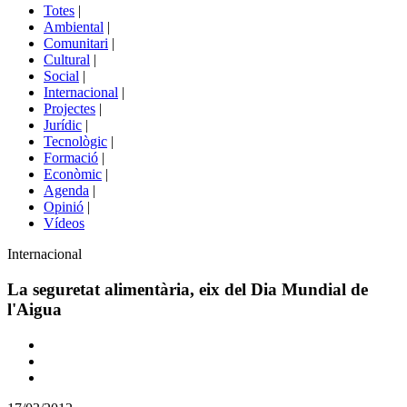
del
Totes
|
menú
Ambiental
|
de
Comunitari
|
portals
Cultural
|
Social
|
Internacional
|
Projectes
|
Jurídic
|
Tecnològic
|
Formació
|
Econòmic
|
Agenda
|
Opinió
|
Vídeos
Àmbit
Internacional
de
la
La seguretat alimentària, eix del Dia Mundial de
notícia
l'Aigua
Comparteix
Compartir
en