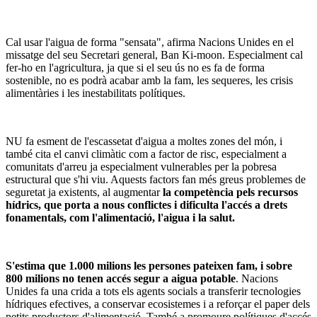
Cal usar l'aigua de forma "sensata", afirma Nacions Unides en el
missatge del seu Secretari general, Ban Ki-moon. Especialment cal
fer-ho en l'agricultura, ja que si el seu ús no es fa de forma
sostenible, no es podrà acabar amb la fam, les sequeres, les crisis
alimentàries i les inestabilitats polítiques.
NU fa esment de l'escassetat d'aigua a moltes zones del món, i
també cita el canvi climàtic com a factor de risc, especialment a
comunitats d'arreu ja especialment vulnerables per la pobresa
estructural que s'hi viu. Aquests factors fan més greus problemes de
seguretat ja existents, al augmentar
la competència pels recursos
hídrics, que porta a nous conflictes i dificulta l'accés a drets
fonamentals, com l'alimentació, l'aigua i la salut.
S'estima que 1.000 milions les persones pateixen fam, i sobre
800 milions no tenen accés segur a aigua potable
. Nacions
Unides fa una crida a tots els agents socials a transferir tecnologies
hídriques efectives, a conservar ecosistemes i a reforçar el paper dels
petits productors d'alimentació. També a promoure polítiques d'accés