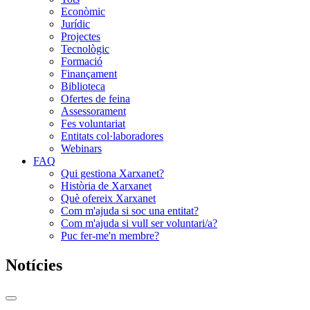
Econòmic
Jurídic
Projectes
Tecnològic
Formació
Finançament
Biblioteca
Ofertes de feina
Assessorament
Fes voluntariat
Entitats col·laboradores
Webinars
FAQ
Qui gestiona Xarxanet?
Història de Xarxanet
Què ofereix Xarxanet
Com m'ajuda si soc una entitat?
Com m'ajuda si vull ser voluntari/a?
Puc fer-me'n membre?
Notícies
Commutador