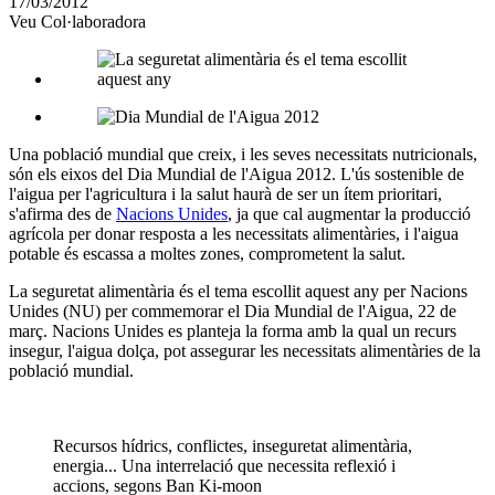
17/03/2012
altres
Veu Col·laboradora
xarxes
socials
Una població mundial que creix, i les seves necessitats nutricionals,
són els eixos del Dia Mundial de l'Aigua 2012. L'ús sostenible de
l'aigua per l'agricultura i la salut haurà de ser un ítem prioritari,
s'afirma des de
Nacions Unides
, ja que cal augmentar la producció
agrícola per donar resposta a les necessitats alimentàries, i l'aigua
potable és escassa a moltes zones, comprometent la salut.
La seguretat alimentària és el tema escollit aquest any per Nacions
Unides (NU) per commemorar el Dia Mundial de l'Aigua, 22 de
març. Nacions Unides es planteja la forma amb la qual un recurs
insegur, l'aigua dolça, pot assegurar les necessitats alimentàries de la
població mundial.
Recursos hídrics, conflictes, inseguretat alimentària,
energia... Una interrelació que necessita reflexió i
accions, segons Ban Ki-moon