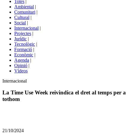
Totes
|
menú
Ambiental
|
de
Comunitari
|
portals
Cultural
|
Social
|
Internacional
|
Projectes
|
Jurídic
|
Tecnològic
|
Formació
|
Econòmic
|
Agenda
|
Opinió
|
Vídeos
Àmbit
Internacional
de
la
La Time Use Week reivindica el dret al temps per a
notícia
tothom
Comparteix
Compartir
en
21/10/2024