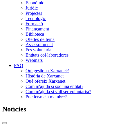
Econòmic
Jurídic
Projectes
Tecnològic
Formació
Finançament
Biblioteca
Ofertes de feina
Assessorament
Fes voluntariat
Entitats col·laboradores
Webinars
FAQ
Qui gestiona Xarxanet?
Història de Xarxanet
Què ofereix Xarxanet
Com m'ajuda si soc una entitat?
Com m'ajuda si vull ser voluntari/a?
Puc fer-me'n membre?
Notícies
Commutador
del