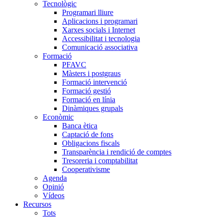
Tecnològic
Programari lliure
Aplicacions i programari
Xarxes socials i Internet
Accessibilitat i tecnologia
Comunicació associativa
Formació
PFAVC
Màsters i postgraus
Formació intervenció
Formació gestió
Formació en línia
Dinàmiques grupals
Econòmic
Banca ètica
Captació de fons
Obligacions fiscals
Transparència i rendició de comptes
Tresoreria i comptabilitat
Cooperativisme
Agenda
Opinió
Vídeos
Recursos
Tots