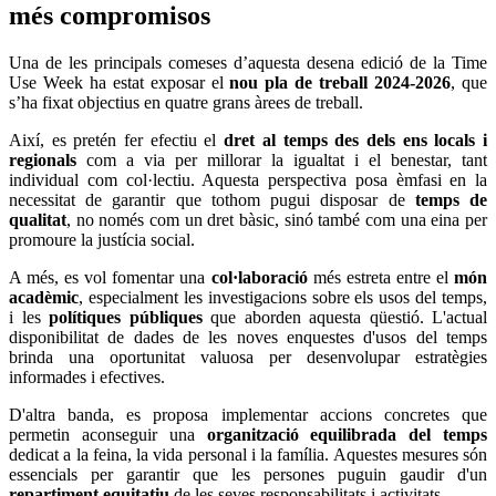
més compromisos
Una de les principals comeses d’aquesta desena edició de la Time
Use Week ha estat exposar el
nou pla de treball 2024-2026
, que
s’ha fixat objectius en quatre grans àrees de treball.
Així, es pretén fer efectiu el
dret al temps des dels ens locals i
regionals
com a via per millorar la igualtat i el benestar, tant
individual com col·lectiu. Aquesta perspectiva posa èmfasi en la
necessitat de garantir que tothom pugui disposar de
temps de
qualitat
, no només com un dret bàsic, sinó també com una eina per
promoure la justícia social.
A més, es vol fomentar una
col·laboració
més estreta entre el
món
acadèmic
, especialment les investigacions sobre els usos del temps,
i les
polítiques públiques
que aborden aquesta qüestió. L'actual
disponibilitat de dades de les noves enquestes d'usos del temps
brinda una oportunitat valuosa per desenvolupar estratègies
informades i efectives.
D'altra banda, es proposa implementar accions concretes que
permetin aconseguir una
organització equilibrada del temps
dedicat a la feina, la vida personal i la família. Aquestes mesures són
essencials per garantir que les persones puguin gaudir d'un
repartiment equitatiu
de les seves responsabilitats i activitats.