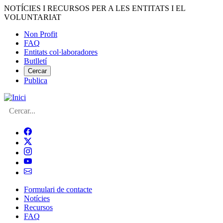
Vés
NOTÍCIES I RECURSOS PER A LES ENTITATS I EL
al
VOLUNTARIAT
contingut
Non Profit
FAQ
Menú
Entitats col·laboradores
del
Butlletí
compte
Cercar
Publica
d'usuari
Cerca
Formulari de contacte
Notícies
Navegació
Recursos
principal
FAQ