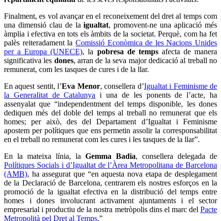
Finalment, es vol avançar en el reconeixement del dret al temps com
una dimensió clau de la
igualtat
, promovent-ne una aplicació més
àmplia i efectiva en tots els àmbits de la societat. Perquè, com ha fet
palès reiteradament la
Comissió Econòmica de les Nacions Unides
per a Europa (UNECE)
, la
pobresa de temps
afecta de manera
significativa les
dones
, arran de la seva major dedicació al treball no
remunerat, com les tasques de cures i de la llar.
En aquest sentit, l’
Eva Menor
, consellera d’
Igualtat i Feminisme de
la Generalitat de Catalunya
i una de les ponents de l’acte, ha
assenyalat que “independentment del temps disponible, les dones
dediquen més del doble del temps al treball no remunerat que els
homes; per això, des del Departament d’Igualtat i Feminisme
apostem per polítiques que ens permetin assolir la corresponsabilitat
en el treball no remunerat com les cures i les tasques de la llar”.
En la mateixa línia, la
Gemma Badia
, consellera delegada de
Polítiques Socials i d’Igualtat de l’Àrea Metropolitana de Barcelona
(AMB)
, ha assegurat que “en aquesta nova etapa de desplegament
de la Declaració de Barcelona, centrarem els nostres esforços en la
promoció de la igualtat efectiva en la distribució del temps entre
homes i dones involucrant activament ajuntaments i el sector
empresarial i productiu de la nostra metròpolis dins el marc del
Pacte
Metropolità pel Dret al Temps
.”