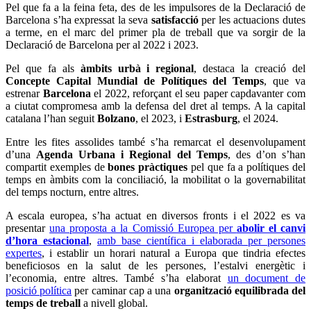
Pel que fa a la feina feta, des de les impulsores de la Declaració de
Barcelona s’ha expressat la seva
satisfacció
per les actuacions dutes
a terme, en el marc del primer pla de treball que va sorgir de la
Declaració de Barcelona per al 2022 i 2023.
Pel que fa als
àmbits urbà i regional
, destaca la creació del
Concepte Capital Mundial de Polítiques del Temps
, que va
estrenar
Barcelona
el 2022, reforçant el seu paper capdavanter com
a ciutat compromesa amb la defensa del dret al temps. A la capital
catalana l’han seguit
Bolzano
, el 2023, i
Estrasburg
, el 2024.
Entre les fites assolides també s’ha remarcat el desenvolupament
d’una
Agenda Urbana i Regional del Temps
, des d’on s’han
compartit exemples de
bones pràctiques
pel que fa a polítiques del
temps en àmbits com la conciliació, la mobilitat o la governabilitat
del temps nocturn, entre altres.
A escala europea, s’ha actuat en diversos fronts i el 2022 es va
presentar
una proposta a la Comissió Europea per
abolir el canvi
d’hora estacional
,
amb base científica i elaborada per persones
expertes
, i establir un horari natural a Europa que tindria efectes
beneficiosos en la salut de les persones, l’estalvi energètic i
l’economia, entre altres. També s’ha elaborat
un document de
posició política
per caminar cap a una
organització equilibrada del
temps de treball
a nivell global.