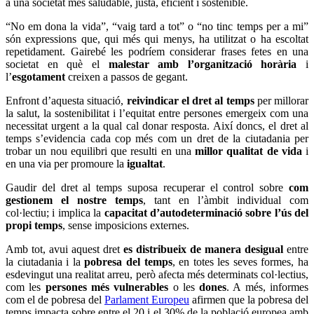
a una societat més saludable, justa, eficient i sostenible.
“No em dona la vida”, “vaig tard a tot” o “no tinc temps per a mi”
són expressions que, qui més qui menys, ha utilitzat o ha escoltat
repetidament. Gairebé les podríem considerar frases fetes en una
societat en què el
malestar amb l’organització horària
i
l’
esgotament
creixen a passos de gegant.
Enfront d’aquesta situació,
reivindicar el dret al temps
per millorar
la salut, la sostenibilitat i l’equitat entre persones emergeix com una
necessitat urgent a la qual cal donar resposta. Així doncs, el dret al
temps s’evidencia cada cop més com un dret de la ciutadania per
trobar un nou equilibri que resulti en una
millor qualitat de vida
i
en una via per promoure la
igualtat
.
Gaudir del dret al temps suposa recuperar el control sobre
com
gestionem el nostre temps
, tant en l’àmbit individual com
col·lectiu; i implica la
capacitat d’autodeterminació sobre l’ús del
propi temps
, sense imposicions externes.
Amb tot, avui aquest dret
es distribueix de manera desigual
entre
la ciutadania i la
pobresa del temps
, en totes les seves formes, ha
esdevingut una realitat arreu, però afecta més determinats col·lectius,
com les
persones més vulnerables
o les
dones
. A més, informes
com el de pobresa del
Parlament Europeu
afirmen que la pobresa del
temps impacta sobre entre el 20 i el 30% de la població europea amb