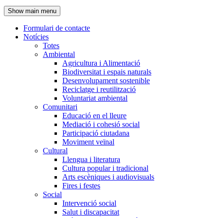
de
Show main menu
l'encapçalament
Formulari de contacte
Notícies
Navegació
Totes
principal
Ambiental
Agricultura i Alimentació
Biodiversitat i espais naturals
Desenvolupament sostenible
Reciclatge i reutilització
Voluntariat ambiental
Comunitari
Educació en el lleure
Mediació i cohesió social
Participació ciutadana
Moviment veïnal
Cultural
Llengua i literatura
Cultura popular i tradicional
Arts escèniques i audiovisuals
Fires i festes
Social
Intervenció social
Salut i discapacitat