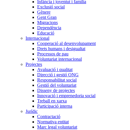
Infància i joventut i família
Exclusió social
Gènere
Gent Gran
Migracions
Dependència
Educació
Internacional
Cooperació al desenvolupament
Drets humans i desigualtat
Processos de pau
Voluntariat internacional
Projectes
Avaluació i qualitat
Direcció i gestió ONG
Responsabilitat social
Gestió del voluntariat
Disseny de projectes
Innovació i emprenedoria social
Treball en xarxa
Participació interna
Jurídic
Contractació
Normativa entitat
Marc legal voluntariat