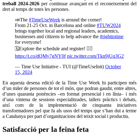
treball 2024-2026
per continuar avançant en el reconeixement del
dret al temps de totes les persones.
📣The
#TimeUseWeek
is around the corner!
From 21-25 Oct. in Barcelona and online
#TUW2024
brings together local and regional leaders, academics,
businesses and citizens to help advance the
#righttotime
for everyone!
🗓️Explore the schedule and register! 👉🏽
https://t.co/dQMy7gNY0f
pic.twitter.com/Tkn9jUq3G2
— Time Use Initiative - TUI (@TimeUseInit)
October
15, 2024
En aquesta desena edició de la Time Use Week hi participen més
d’un miler de persones de tot el món, que podran gaudir, entre altres,
d’unes quaranta ponències –en format presencial i en línia– i més
d’una vintena de sessions especialitzades, tallers pràctics i debats,
així com de la implementació de cinquanta iniciatives
transformadores pel que fa als usos del temps que s’han dut a terme
a Catalunya per part d’organitzacions del teixit social i productiu.
Satisfacció per la feina feta