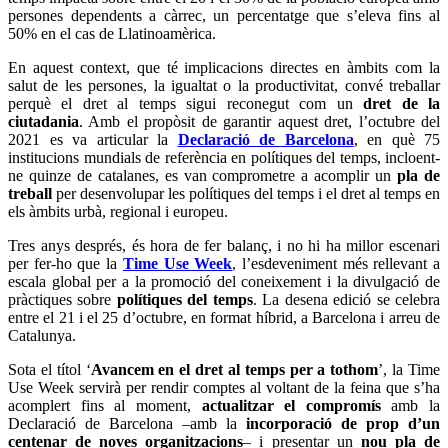
persones dependents a càrrec, un percentatge que s’eleva fins al
50% en el cas de Llatinoamèrica.
En aquest context, que té implicacions directes en àmbits com la
salut de les persones, la igualtat o la productivitat, convé treballar
perquè el dret al temps sigui reconegut com un
dret de la
ciutadania
. Amb el propòsit de garantir aquest dret, l’octubre del
2021 es va articular la
Declaració de Barcelona
, en què 75
institucions mundials de referència en polítiques del temps, incloent-
ne quinze de catalanes, es van comprometre a acomplir un
pla de
treball
per desenvolupar les polítiques del temps i el dret al temps en
els àmbits urbà, regional i europeu.
Tres anys després, és hora de fer balanç, i no hi ha millor escenari
per fer-ho que la
Time Use Week
, l’esdeveniment més rellevant a
escala global per a la promoció del coneixement i la divulgació de
pràctiques sobre
polítiques del temps
. La desena edició se celebra
entre el 21 i el 25 d’octubre, en format híbrid, a Barcelona i arreu de
Catalunya.
Sota el títol ‘
Avancem en el dret al temps per a tothom
’, la Time
Use Week servirà per rendir comptes al voltant de la feina que s’ha
acomplert fins al moment,
actualitzar el compromís
amb la
Declaració de Barcelona –amb la
incorporació de prop d’un
centenar de noves organitzacions
– i presentar un
nou pla de