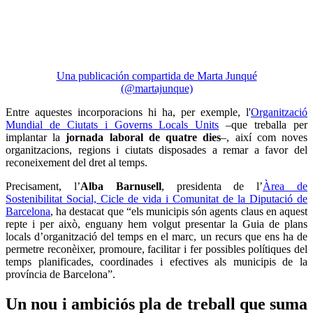
Una publicación compartida de Marta Junqué
(@martajunque)
Entre aquestes incorporacions hi ha, per exemple, l'
Organització
Mundial de Ciutats i Governs Locals Units
–que treballa per
implantar la
jornada laboral de quatre dies
–, així com noves
organitzacions, regions i ciutats disposades a remar a favor del
reconeixement del dret al temps.
Precisament, l’
Alba Barnusell
, presidenta de l’
Àrea de
Sostenibilitat Social, Cicle de vida i Comunitat de la Diputació de
Barcelona
, ha destacat que “els municipis són agents claus en aquest
repte i per això, enguany hem volgut presentar la Guia de plans
locals d’organització del temps en el marc, un recurs que ens ha de
permetre reconèixer, promoure, facilitar i fer possibles polítiques del
temps planificades, coordinades i efectives als municipis de la
província de Barcelona”.
Un nou i ambiciós pla de treball que suma