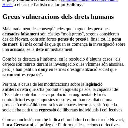
Hasél
o el cas de l’artista mallorquí
Valtònyc
.
Greus vulneracions dels drets humans
Malauradament, les conseqüències que paguen les persones
acusades falsament
són càstigs “molt greus”, segons consideren
des de Novact, com són fortes
penes de presó
i, fins i tot, la
pena
de mort
. El més comú és que quan es comença la investigació sobre
una acusada, se la
deté
immediatament
Com bé es destaca a l’informe, en la resolució d’alguns casos “els
càrrecs són retirats durant la investigació o les víctimes són absoltes,
però ja han patit un
dany
en termes d’estigmatització social que
rarament es repara
”.
Per tant, a causa de les modificacions sobre la
legislació
antiterrorista
que s’ha produït en aquests països, la capacitat de
l’Estat de controlar la seva població ha augmentat. El més
contradictori és que, aquestes mesures, no han resultat en una
protecció
més sòlida
contra les amenaces terroristes, sinó que la
societat ha patit una
regressió
de llibertats individuals i col·lectives.
Com a conclusió, com bé indica el fundador i codirector de Novact,
Luca Gervasoni
, al pròleg de l’informe, “les accions col·lectives