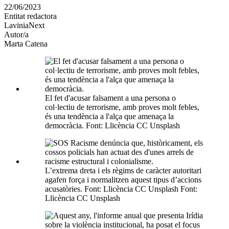
en
22/06/2023
altres
Entitat redactora
xarxes
LaviniaNext
socials
Autor/a
Marta Catena
El fet d'acusar falsament a una persona o
col·lectiu de terrorisme, amb proves molt febles,
és una tendència a l'alça que amenaça la
democràcia. Font: Llicència CC Unsplash
L’extrema dreta i els règims de caràcter autoritari
agafen força i normalitzen aquest tipus d’accions
acusatòries. Font: Llicència CC Unsplash Font:
Llicència CC Unsplash