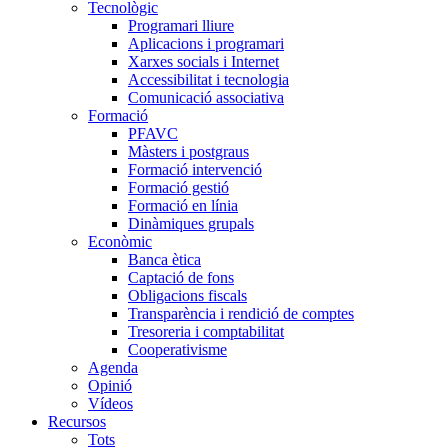
Tecnològic
Programari lliure
Aplicacions i programari
Xarxes socials i Internet
Accessibilitat i tecnologia
Comunicació associativa
Formació
PFAVC
Màsters i postgraus
Formació intervenció
Formació gestió
Formació en línia
Dinàmiques grupals
Econòmic
Banca ètica
Captació de fons
Obligacions fiscals
Transparència i rendició de comptes
Tresoreria i comptabilitat
Cooperativisme
Agenda
Opinió
Vídeos
Recursos
Tots