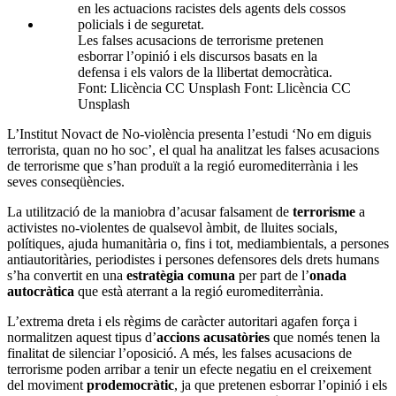
Les falses acusacions de terrorisme pretenen
esborrar l’opinió i els discursos basats en la
defensa i els valors de la llibertat democràtica.
Font: Llicència CC Unsplash Font: Llicència CC
Unsplash
L’Institut Novact de No-violència presenta l’estudi ‘No em diguis
terrorista, quan no ho soc’, el qual ha analitzat les falses acusacions
de terrorisme que s’han produït a la regió euromediterrània i les
seves conseqüències.
La utilització de la maniobra d’acusar falsament de
terrorisme
a
activistes no-violentes de qualsevol àmbit, de lluites socials,
polítiques, ajuda humanitària o, fins i tot, mediambientals, a persones
antiautoritàries, periodistes i persones defensores dels drets humans
s’ha convertit en una
estratègia comuna
per part de l’
onada
autocràtica
que està aterrant a la regió euromediterrània.
L’extrema dreta i els règims de caràcter autoritari agafen força i
normalitzen aquest tipus d’
accions acusatòries
que només tenen la
finalitat de silenciar l’oposició. A més, les falses acusacions de
terrorisme poden arribar a tenir un efecte negatiu en el creixement
del moviment
prodemocràtic
, ja que pretenen esborrar l’opinió i els