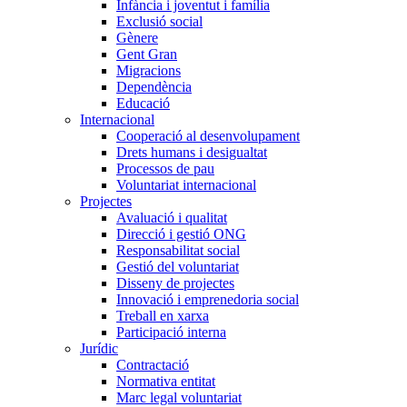
Infància i joventut i família
Exclusió social
Gènere
Gent Gran
Migracions
Dependència
Educació
Internacional
Cooperació al desenvolupament
Drets humans i desigualtat
Processos de pau
Voluntariat internacional
Projectes
Avaluació i qualitat
Direcció i gestió ONG
Responsabilitat social
Gestió del voluntariat
Disseny de projectes
Innovació i emprenedoria social
Treball en xarxa
Participació interna
Jurídic
Contractació
Normativa entitat
Marc legal voluntariat