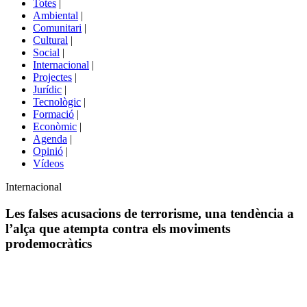
Totes
|
menú
Ambiental
|
de
Comunitari
|
portals
Cultural
|
Social
|
Internacional
|
Projectes
|
Jurídic
|
Tecnològic
|
Formació
|
Econòmic
|
Agenda
|
Opinió
|
Vídeos
Àmbit
Internacional
de
la
Les falses acusacions de terrorisme, una tendència a
notícia
l’alça que atempta contra els moviments
prodemocràtics
Comparteix
Compartir