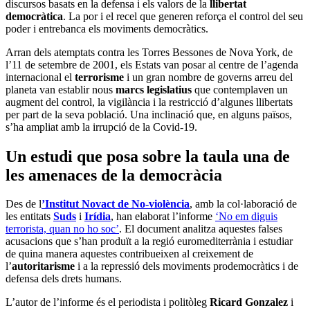
discursos basats en la defensa i els valors de la
llibertat
democràtica
. La por i el recel que generen reforça el control del seu
poder i entrebanca els moviments democràtics.
Arran dels atemptats contra les Torres Bessones de Nova York, de
l’11 de setembre de 2001, els Estats van posar al centre de l’agenda
internacional el
terrorisme
i un gran nombre de governs arreu del
planeta van establir nous
marcs legislatius
que contemplaven un
augment del control, la vigilància i la restricció d’algunes llibertats
per part de la seva població. Una inclinació que, en alguns països,
s’ha ampliat amb la irrupció de la Covid-19.
Un estudi que posa sobre la taula una de
les amenaces de la democràcia
Des de l
’Institut Novact de No-violència
, amb la col·laboració de
les entitats
Suds
i
Irídia
, han elaborat l’informe
‘No em diguis
terrorista, quan no ho soc’
. El document analitza aquestes falses
acusacions que s’han produït a la regió euromediterrània i estudiar
de quina manera aquestes contribueixen al creixement de
l’
autoritarisme
i a la repressió dels moviments prodemocràtics i de
defensa dels drets humans.
L’autor de l’informe és el periodista i politòleg
Ricard Gonzalez
i