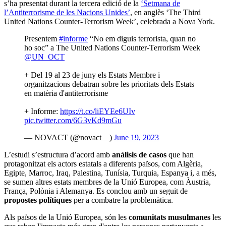
s’ha presentat durant la tercera edició de la
‘Setmana de
l’Antiterrorisme de les Nacions Unides’
, en anglès ‘The Third
United Nations Counter-Terrorism Week’, celebrada a Nova York.
Presentem
#informe
“No em diguis terrorista, quan no
ho soc” a The United Nations Counter-Terrorism Week
@UN_OCT
+ Del 19 al 23 de juny els Estats Membre i
organitzacions debatran sobre les prioritats dels Estats
en matèria d'antiterrorisme
+ Informe:
https://t.co/liEYEe6UIv
pic.twitter.com/6G3vKd9mGu
— NOVACT (@novact__)
June 19, 2023
L’estudi s’estructura d’acord amb
anàlisis de casos
que han
protagonitzat els actors estatals a diferents països, com Algèria,
Egipte, Marroc, Iraq, Palestina, Tunísia, Turquia, Espanya i, a més,
se sumen altres estats membres de la Unió Europea, com Àustria,
França, Polònia i Alemanya. Es conclou amb un seguit de
propostes polítiques
per a combatre la problemàtica.
Als països de la Unió Europea, són les
comunitats musulmanes
les