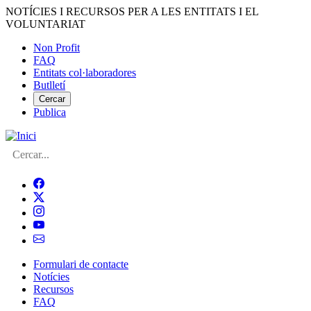
Vés
NOTÍCIES I RECURSOS PER A LES ENTITATS I EL
al
VOLUNTARIAT
contingut
Non Profit
FAQ
Menú
Entitats col·laboradores
del
Butlletí
compte
Cercar
Publica
d'usuari
Cerca
Formulari de contacte
Notícies
Navegació
Recursos
principal
FAQ