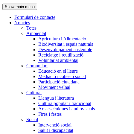
de
Show main menu
l'encapçalament
Formulari de contacte
Notícies
Navegació
Totes
principal
Ambiental
Agricultura i Alimentació
Biodiversitat i espais naturals
Desenvolupament sostenible
Reciclatge i reutilització
Voluntariat ambiental
Comunitari
Educació en el lleure
Mediació i cohesió social
Participació ciutadana
Moviment veïnal
Cultural
Llengua i literatura
Cultura popular i tradicional
Arts escèniques i audiovisuals
Fires i festes
Social
Intervenció social
Salut i discapacitat