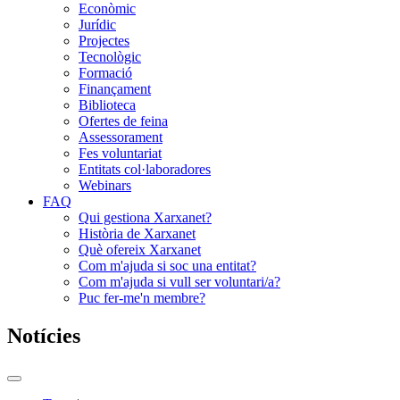
Econòmic
Jurídic
Projectes
Tecnològic
Formació
Finançament
Biblioteca
Ofertes de feina
Assessorament
Fes voluntariat
Entitats col·laboradores
Webinars
FAQ
Qui gestiona Xarxanet?
Història de Xarxanet
Què ofereix Xarxanet
Com m'ajuda si soc una entitat?
Com m'ajuda si vull ser voluntari/a?
Puc fer-me'n membre?
Notícies
Commutador
del