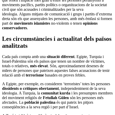
que reben l'impacte més gran d'entre les persones pertanyents a
moviments pacífics, partits polítics o organitzacions de la societat
civil que són acusades i criminalitzades per la seva
ideologia. Alguns mitjans de comunicació i grups i partits d’extrema
dreta són els que assenyalen les persones, amb més èmfasi si formen
part de
moviments islamistes
no-violents o tenen
opinions
conservadores
.
Les circumstàncies i actualitat dels països
analitzats
Cada país compta amb una
situació diferent
. Egipte, Turquia i
Israel-Palestina són els països que tenen un nombre de víctimes,
totals o relatives,
més elevat
. Són, aproximadament desenes de
milers de persones que pateixen aquestes falses acusacions de tenir
relació amb el
terrorisme
basades en proves febles.
A Egipte, per exemple, es consideren ‘terroristes’ totes les persones
dissidents o crítiques obertament
, independentment de la seva
ideologia. A Turquia, la
comunitat kurda
i les presumptes membres
del moviment religiós de
Fetullah Gülen
són les persones més
afectades. La
població palestina
és qui pateix les pitjors
conseqüències a la seva regió i per part d’Israel.