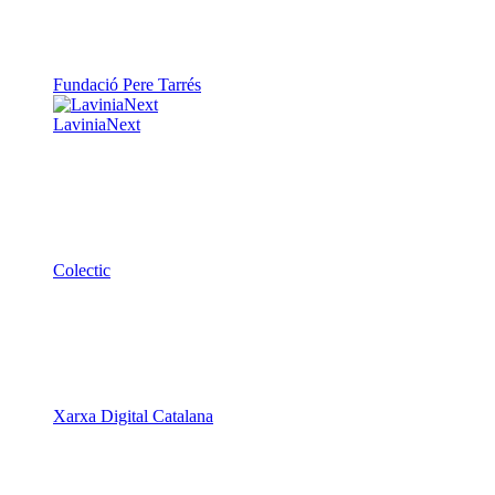
Fundació Pere Tarrés
LaviniaNext
Colectic
Xarxa Digital Catalana