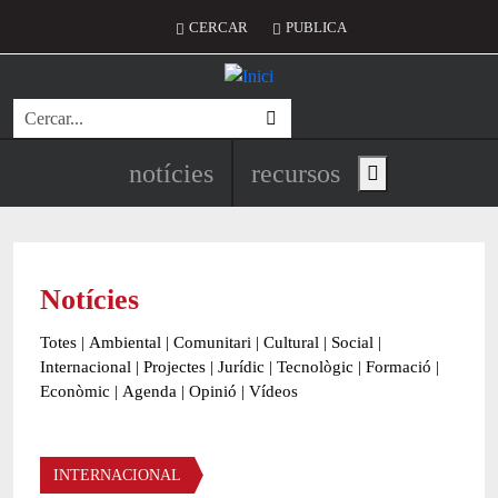
Vés al contingut
Menú del compte d'usuari
CERCAR
PUBLICA
Cerca
Navegació principal de l'encapç
notícies
recursos
Show main menu
Notícies
Totes
|
Ambiental
|
Comunitari
|
Cultural
|
Social
|
Internacional
|
Projectes
|
Jurídic
|
Tecnològic
|
Formació
|
Econòmic
|
Agenda
|
Opinió
|
Vídeos
Àmbit de la notícia
INTERNACIONAL